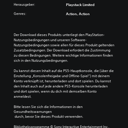
Herausgeber:
Playstack Limited
n
f
Genres:
Action, Action
a
c
h
)
Der Download dieses Produkts unterliegt den PlayStation-
Nutzungsbedingungen und unseren Software-
D
Nutzungsbedingungen sowie allen für dieses Produkt geltenden 
a
Zusatzbedingungen. Der Download erfordert die Zustimmung 
s
zu diesen Bedingungen. Weitere wichtige Informationen finden 
S
sich in den Nutzungsbedingungen.
p
i
Du kannst diesen Inhalt auf die PS5-Hauptkonsole, die (über die 
e
Einstellung „Konsolenfreigabe und Offline-Spiel“) mit deinem 
l
Konto verknüpft ist, herunterladen und dort spielen. Du kannst 
e
den Inhalt auch auf jede andere PS5-Konsole herunterladen 
n
und dort spielen, wenn du dich mit demselben Konto 
t
anmeldest.
h
ä
Bitte lesen Sie sich die Informationen in den 
l
Gesundheitswarnungen
t
 durch, bevor Sie dieses Produkt verwenden.
U
n
Bibliotheksprogramme © Sony Interactive Entertainment Inc., 