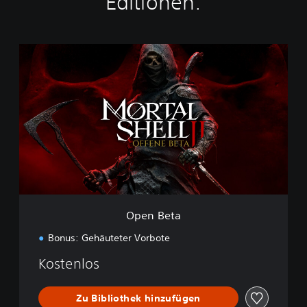
Editionen:
O
p
e
n
B
e
t
a
Open Beta
Bonus: Gehäuteter Vorbote
Kostenlos
Zu Bibliothek hinzufügen