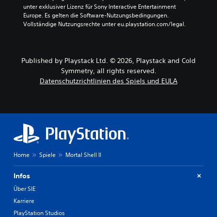
t
unter exklusiver Lizenz für Sony Interactive Entertainment 
e
Europe. Es gelten die Software-Nutzungsbedingungen. 
r
Vollständige Nutzungsrechte unter eu.playstation.com/legal.
t
i
t
e
Published by Playstack Ltd. © 2026, Playstack and Cold
l
n
Symmetry, all rights reserved.
u
Datenschutzrichtlinien des Spiels und EULA
r
f
ü
r
d
i
e
H
Home
Spiele
Mortal Shell II
a
u
p
Infos
t
Über SIE
s
t
Karriere
o
PlayStation Studios