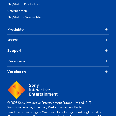
r
PlayStation Productions
y
u
Unternehmen
n
PlayStation-Geschichte
d
d
i
Produkte
e
w
Werte
i
c
Support
h
t
Ressourcen
i
g
s
Verbinden
t
e
n
F
i
g
© 2026 Sony Interactive Entertainment Europe Limited (SIEE)
u
Sämtliche Inhalte, Spieltitel, Markennamen und/oder
r
Handelsaufmachungen, Warenzeichen, Designs und begleitendes
e