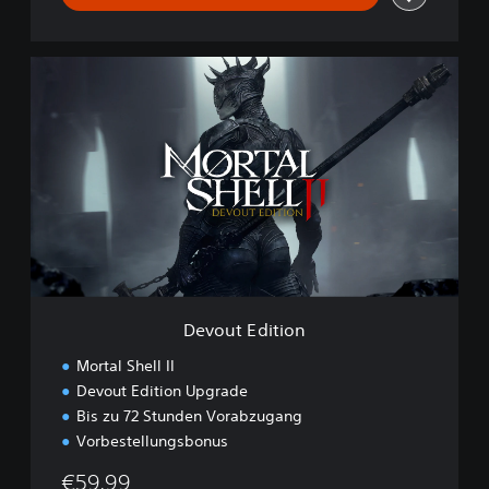
D
e
v
o
u
t
E
d
i
t
i
o
n
Devout Edition
Mortal Shell II
Devout Edition Upgrade
Bis zu 72 Stunden Vorabzugang
Vorbestellungsbonus
€59,99