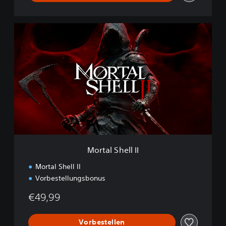
M
o
r
t
a
l
S
h
e
l
l
I
I
Mortal Shell II
Mortal Shell II
Vorbestellungsbonus
€49,99
Vorbestellen