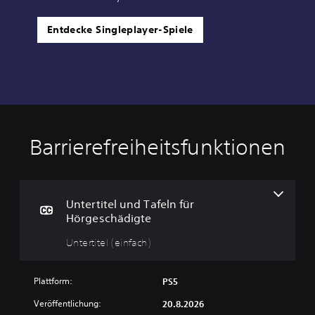
Entdecke Singleplayer-Spiele
Barrierefreiheitsfunktionen
U
n
t
e
r
Untertitel und Tafeln für
t
Hörgeschädigte
i
Untertitel (einfach)
t
e
l
Plattform:
PS5
(
e
Veröffentlichung:
20.8.2026
i