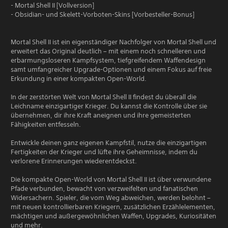
- Mortal Shell II [Vollversion]
- Obsidian- und Skelett-Vorboten-Skins [Vorbesteller-Bonus]
Mortal Shell II ist ein eigenständiger Nachfolger von Mortal Shell und
erweitert das Original deutlich – mit einem noch schnelleren und
erbarmungsloseren Kampfsystem, tiefgreifendem Waffendesign
samt umfangreicher Upgrade-Optionen und einem Fokus auf freie
Erkundung in einer kompakten Open-World.
In der zerstörten Welt von Mortal Shell II findest du überall die
Leichname einzigartiger Krieger. Du kannst die Kontrolle über sie
übernehmen, dir ihre Kraft aneignen und ihre gemeisterten
Fähigkeiten entfesseln.
Entwickle deinen ganz eigenen Kampfstil, nutze die einzigartigen
Fertigkeiten der Krieger und lüfte ihre Geheimnisse, indem du
verlorene Erinnerungen wiederentdeckst.
Die kompakte Open-World von Mortal Shell II ist über verwundene
Pfade verbunden, bewacht von verzweifelten und fanatischen
Widersachern. Spieler, die vom Weg abweichen, werden belohnt –
mit neuen kontrollierbaren Kriegern, zusätzlichen Erzählelementen,
mächtigen und außergewöhnlichen Waffen, Upgrades, Kuriositäten
und mehr.