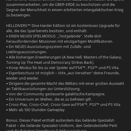
zusammenarbeiten, um die ÜBER-ERDE zu beschützen und die
Gegner der Menschheit in einem erbitterten intergalaktischen Krieg
zu bezwingen.
HELLDIVERS™ Dive Harder Edition ist ein kostenloses Upgrade für
alle, die das Spiel bereits besitzen, und enthält:
• EINEN NEUEN SPIELMODUS: „Testgelände“. Stelle dich
herausfordernden Missionen mit einzigartigen Modifikatoren.
• Ein NEUES Ausrüstungssystem mit Zufalls- und
Lieblingsausrüstungen.
• Alle bisherigen Erweiterungen (A New Hell, Masters of the Galaxy,
Turning Up The Heat und Democracy Strikes Back).
• Koop-Modus für bis zu vier Spieler auf PS4™, PS3™ und PS Vita.
• Eigenbeschuss ist möglich – töte „aus Versehen“ deine Freunde,
wieder und wieder.
• Dirigiere die gesamte Macht des Militärs mit einer großen Auswahl
an Taktikausrüstungen zur Unterstützung.
• Von der Community gesteuerte galaktische Kampagne.
• Ein Universum an Welten, die es zu befreien gilt.
• Cross-Play, Cross-Chat, Cross-Save auf PS4™, PS3™ und PS Vita.
• Mehr als 100 Stunden Gameplay.
Bonus: Dieses Paket enthält außerdem das Gelände-Spezialist-
Paket – die Gelände-Spezialist-Uniform, den Geländestiefel-Perk
und die Raketen-Sperrfeuer-Taktikausrüstung.