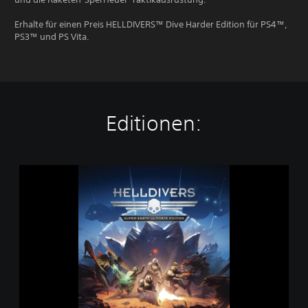
Erhalte für einen Preis HELLDIVERS™ Dive Harder Edition für PS4™,
PS3™ und PS Vita.
Editionen:
H
E
L
L
D
I
V
E
R
S
™