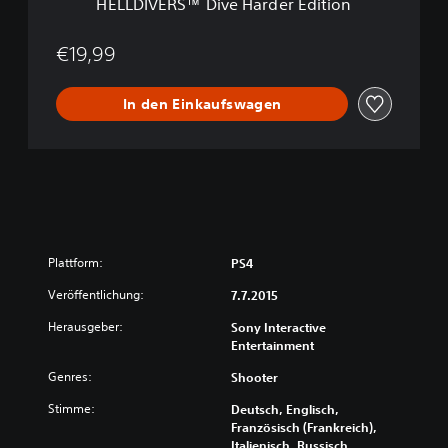
HELLDIVERS™ Dive Harder Edition
v
i
e
o
H
€19,99
n
a
r
In den Einkaufswagen
d
e
r
E
d
i
t
i
o
Plattform:
PS4
n
Veröffentlichung:
7.7.2015
Herausgeber:
Sony Interactive
Entertainment
Genres:
Shooter
Stimme:
Deutsch, Englisch,
Französisch (Frankreich),
Italienisch, Russisch,