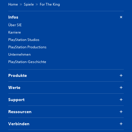
Home
Spiele
For The King
Infos
Über SIE
Karriere
PlayStation Studios
PlayStation Productions
Unternehmen
PlayStation-Geschichte
Produkte
Werte
Support
Ressourcen
Verbinden