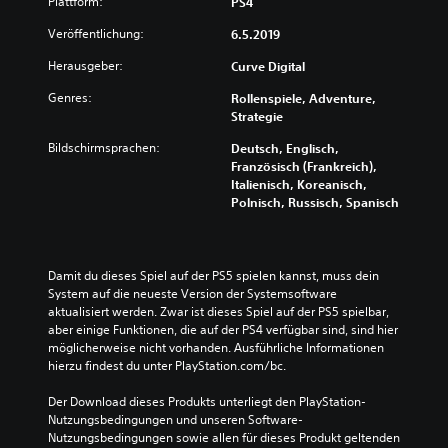
Plattform:
PS4
Veröffentlichung:
6.5.2019
Herausgeber:
Curve Digital
Genres:
Rollenspiele, Adventure,
Strategie
Bildschirmsprachen:
Deutsch, Englisch,
Französisch (Frankreich),
Italienisch, Koreanisch,
Polnisch, Russisch, Spanisch
Damit du dieses Spiel auf der PS5 spielen kannst, muss dein 
System auf die neueste Version der Systemsoftware 
aktualisiert werden. Zwar ist dieses Spiel auf der PS5 spielbar, 
aber einige Funktionen, die auf der PS4 verfügbar sind, sind hier 
möglicherweise nicht vorhanden. Ausführliche Informationen 
hierzu findest du unter PlayStation.com/bc.
Der Download dieses Produkts unterliegt den PlayStation-
Nutzungsbedingungen und unseren Software-
Nutzungsbedingungen sowie allen für dieses Produkt geltenden 