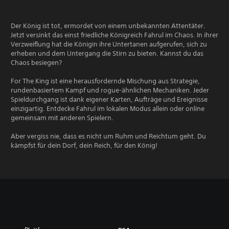
Der König ist tot, ermordet von einem unbekannten Attentäter.
Jetzt versinkt das einst friedliche Königreich Fahrul im Chaos. In ihrer
Verzweiflung hat die Königin ihre Untertanen aufgerufen, sich zu
erheben und dem Untergang die Stirn zu bieten. Kannst du das
Chaos besiegen?
For The King ist eine herausfordernde Mischung aus Strategie,
rundenbasiertem Kampf und rogue-ähnlichen Mechaniken. Jeder
Spieldurchgang ist dank eigener Karten, Aufträge und Ereignisse
einzigartig. Entdecke Fahrul im lokalen Modus allein oder online
gemeinsam mit anderen Spielern.
Aber vergiss nie, dass es nicht um Ruhm und Reichtum geht. Du
kämpfst für dein Dorf, dein Reich, für den König!