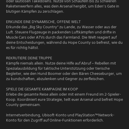
oder lautlosen Takedowns. Nutze von Schaufeln bis zu schweren
Raketenwerfern alles, was dein Arsenal hergibt, um Eden’s Gate in
blutigen Kämpfen zu zerschlagen.
ERKUNDE EINE DYNAMISCHE, OFFENE WELT
Erkunde das „Big Sky Country“ zu Lande, zu Wasser oder aus der
Luft. Steuere Flugzeuge in packenden Luftkämpfen und drifte in
Muscle Cars oder ATVs durch das Farmland. Die Welt reagiert auf
deine Entscheidungen, während du Hope County so befreist, wie du
es für richtig hältst.
REKRUTIERE DEINE TRUPPE
Kämpfe niemals allein. Nutze deine Hilfe auf Abruf – Rebellen mit
Spezialausbildung für taktische Unterstützung oder tierische
Begleiter, wie den Hund Boomer oder den Bären Cheeseburger, um
zu kundschaften, abzulenken und Gegner zu zerfleischen.
SPIELE DIE GESAMTE KAMPAGNE IM KOOP
Erlebe die gesamte Reise allein oder mit einem Freund im 2-Spieler-
Koop. Koordiniert eure Strategie, teilt euer Arsenal und befreit Hope
County gemeinsam.
Internetverbindung, Ubisoft-Konto und PlayStation™Network-
Konto für den Zugriff auf Online-Funktionen erforderlich.