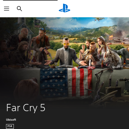
Suchen
Far Cry 5
Ubisoft
PS4