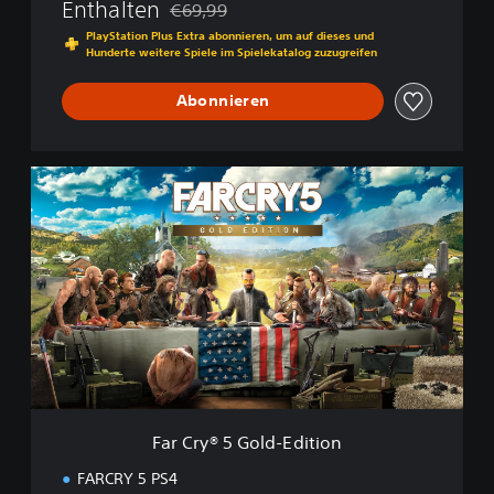
Enthalten
€69,99
Preisnachlass gegenüber dem Originalpreis
PlayStation Plus Extra abonnieren, um auf dieses und
Hunderte weitere Spiele im Spielekatalog zuzugreifen
Abonnieren
F
a
r
C
r
y
®
5
G
o
l
d
-
Far Cry® 5 Gold-Edition
E
d
FARCRY 5 PS4
i