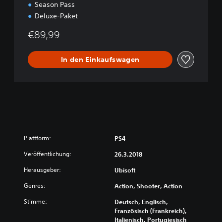
Season Pass
t
Deluxe-Paket
i
o
€89,99
n
In den Einkaufswagen
Plattform:
PS4
Veröffentlichung:
26.3.2018
Herausgeber:
Ubisoft
Genres:
Action, Shooter, Action
Stimme:
Deutsch, Englisch,
Französisch (Frankreich),
Italienisch, Portugiesisch