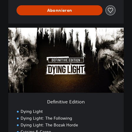
Abonnieren
D
e
f
i
n
i
t
i
v
e
E
d
i
Definitive Edition
t
i
Dying Light
o
Dying Light: The Following
n
Dying Light: The Bozak Horde
Cuisine & Cargo