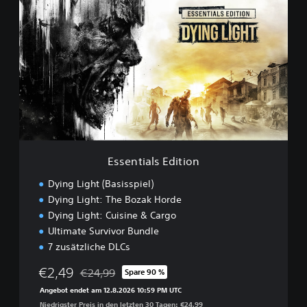
s
s
e
n
t
i
a
l
s
E
d
i
Essentials Edition
t
i
Dying Light (Basisspiel)
o
Dying Light: The Bozak Horde
n
Dying Light: Cuisine & Cargo
Ultimate Survivor Bundle
7 zusätzliche DLCs
€2,49
€24,99
Spare 90 %
Preisnachlass gegenüber dem Originalpreis von €
Angebot endet am 12.8.2026 10:59 PM UTC
Niedrigster Preis in den letzten 30 Tagen: €24,99