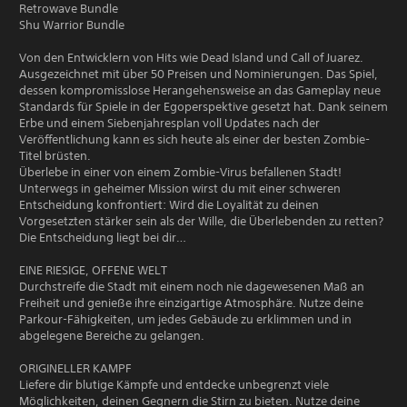
Retrowave Bundle
Shu Warrior Bundle
Von den Entwicklern von Hits wie Dead Island und Call of Juarez.
Ausgezeichnet mit über 50 Preisen und Nominierungen. Das Spiel,
dessen kompromisslose Herangehensweise an das Gameplay neue
Standards für Spiele in der Egoperspektive gesetzt hat. Dank seinem
Erbe und einem Siebenjahresplan voll Updates nach der
Veröffentlichung kann es sich heute als einer der besten Zombie-
Titel brüsten.
Überlebe in einer von einem Zombie-Virus befallenen Stadt!
Unterwegs in geheimer Mission wirst du mit einer schweren
Entscheidung konfrontiert: Wird die Loyalität zu deinen
Vorgesetzten stärker sein als der Wille, die Überlebenden zu retten?
Die Entscheidung liegt bei dir…
EINE RIESIGE, OFFENE WELT
Durchstreife die Stadt mit einem noch nie dagewesenen Maß an
Freiheit und genieße ihre einzigartige Atmosphäre. Nutze deine
Parkour-Fähigkeiten, um jedes Gebäude zu erklimmen und in
abgelegene Bereiche zu gelangen.
ORIGINELLER KAMPF
Liefere dir blutige Kämpfe und entdecke unbegrenzt viele
Möglichkeiten, deinen Gegnern die Stirn zu bieten. Nutze deine