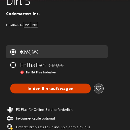
Dirt 5
Codemasters Inc.
Erhältlich für
PS4
PS5
€69,99
Enthalten
€69,99
Preisnachlass gegenüber dem Originalprei
Bei EA Play inklusive
In den Einkaufswagen
PS Plus für Online-Spiel erforderlich
In-Game-Käufe optional
Unterstützt bis zu 12 Online-Spieler mit PS Plus