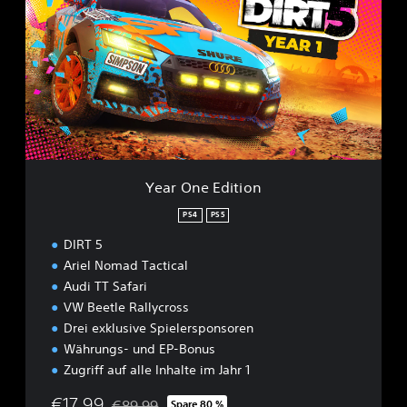
a
r
O
n
e
E
d
i
t
i
o
Year One Edition
n
PS4
PS5
DIRT 5
Ariel Nomad Tactical
Audi TT Safari
VW Beetle Rallycross
Drei exklusive Spielersponsoren
Währungs- und EP-Bonus
Zugriff auf alle Inhalte im Jahr 1
€17,99
€89,99
Spare 80 %