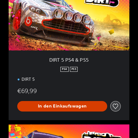
T
5
P
S
4
&
P
S
5
DIRT 5 PS4 & PS5
PS4
PS5
DIRT 5
€69,99
In den Einkaufswagen
Y
e