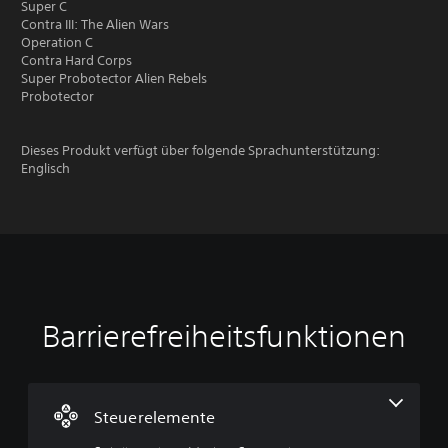
Super C
Contra III: The Alien Wars
Operation C
Contra Hard Corps
Super Probotector Alien Rebels
Probotector
Dieses Produkt verfügt über folgende Sprachunterstützung:
Englisch
Barrierefreiheitsfunktionen
S
S
p
t
i
e
e
u
l
e
Steuerelemente
b
r