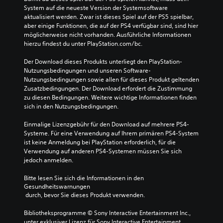
t
System auf die neueste Version der Systemsoftware 
e
d
aktualisiert werden. Zwar ist dieses Spiel auf der PS5 spielbar, 
n
i
aber einige Funktionen, die auf der PS4 verfügbar sind, sind hier 
t
e
möglicherweise nicht vorhanden. Ausführliche Informationen 
e
B
hierzu findest du unter PlayStation.com/bc.
e
D
l
u
Der Download dieses Produkts unterliegt den PlayStation-
e
k
Nutzungsbedingungen und unseren Software-
g
a
Nutzungsbedingungen sowie allen für dieses Produkt geltenden 
u
n
Zusatzbedingungen. Der Download erfordert die Zustimmung 
n
n
zu diesen Bedingungen. Weitere wichtige Informationen finden 
g
s
sich in den Nutzungsbedingungen.
e
t
n
d
Einmalige Lizenzgebühr für den Download auf mehrere PS4-
d
a
Systeme. Für eine Verwendung auf Ihrem primären PS4-System 
e
s
ist keine Anmeldung bei PlayStation erforderlich, für die 
r
S
Verwendung auf anderen PS4-Systemen müssen Sie sich 
S
p
jedoch anmelden.
t
i
e
e
Bitte lesen Sie sich die Informationen in den 
u
l
Gesundheitswarnungen
e
s
 durch, bevor Sie dieses Produkt verwenden.
r
p
e
i
Bibliotheksprogramme © Sony Interactive Entertainment Inc., 
l
e
unter exklusiver Lizenz für Sony Interactive Entertainment 