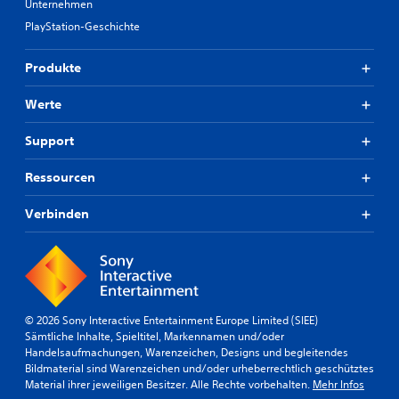
Unternehmen
i
r
n
PlayStation-Geschichte
u
s
n
e
g
Produkte
h
e
e
n
Werte
n
v
.
e
Support
r
w
S
e
Ressourcen
p
n
i
d
Verbinden
e
e
l
n
w
z
u
i
m
r
ü
d
s
© 2026 Sony Interactive Entertainment Europe Limited (SIEE)
p
s
Sämtliche Inhalte, Spieltitel, Markennamen und/oder
a
e
Handelsaufmachungen, Warenzeichen, Designs und begleitendes
u
n
Bildmaterial sind Warenzeichen und/oder urheberrechtlich geschütztes
s
.
Material ihrer jeweiligen Besitzer. Alle Rechte vorbehalten.
Mehr Infos
i