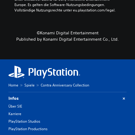
e
l
Europe. Es gelten die Software-Nutzungsbedingungen. 
m
e
Vollständige Nutzungsrechte unter eu.playstation.com/legal.
e
n
n
,
t
o
e
h
©Konami Digital Entertainment
d
n
Published by Konami Digital Entertainment Co., Ltd.
e
e
s
d
S
i
p
e
i
B
e
e
l
w
s
e
j
Home
Spiele
Contra Anniversary Collection
g
e
u
d
n
Infos
e
g
r
Über SIE
s
z
s
Karriere
e
t
PlayStation Studios
i
e
t
u
PlayStation Productions
e
e