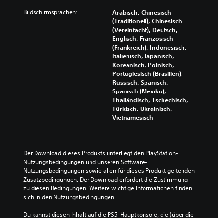
t
e
s
U
Bildschirmsprachen:
Arabisch, Chinesisch
D
i
n
(Traditionell), Chinesisch
u
s
t
(Vereinfacht), Deutsch,
k
t
e
Englisch, Französisch
a
k
r
(Frankreich), Indonesisch,
n
e
t
Italienisch, Japanisch,
n
i
i
Koreanisch, Polnisch,
s
n
t
Portugiesisch (Brasilien),
t
F
e
Russisch, Spanisch,
d
a
l
Spanisch (Mexiko),
a
r
n
Thailändisch, Tschechisch,
s
b
u
Türkisch, Ukrainisch,
S
v
r
Vietnamesisch
p
e
f
i
r
ü
e
s
r
l
t
d
Der Download dieses Produkts unterliegt den PlayStation-
s
ä
i
Nutzungsbedingungen und unseren Software-
p
n
e
Nutzungsbedingungen sowie allen für dieses Produkt geltenden 
i
d
H
Zusatzbedingungen. Der Download erfordert die Zustimmung 
e
n
a
zu diesen Bedingungen. Weitere wichtige Informationen finden 
l
i
u
sich in den Nutzungsbedingungen.
e
s
p
n
n
t
Du kannst diesen Inhalt auf die PS5-Hauptkonsole, die (über die 
,
o