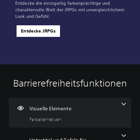
Entdecke die einzigartig farbenprächtige und
charaktervolle Welt der JRPGs mit unvergleichlichem
Look und Gefühl.
Entdecke JRPGs
Barrierefreiheitsfunktionen
F
U
S
a
n
p
r
t
i
b
e
e
a
r
l
Visuelle Elemente
l
t
b
Farbalternativen
t
i
a
e
t
r
r
e
o
n
l
h