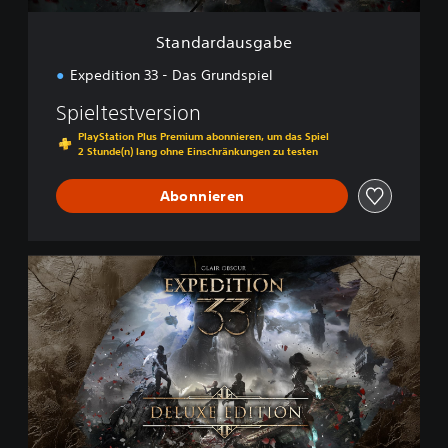
g
a
Standardausgabe
b
e
Expedition 33 - Das Grundspiel
Spieltestversion
PlayStation Plus Premium abonnieren, um das Spiel
2 Stunde(n) lang ohne Einschränkungen zu testen
Abonnieren
D
e
l
u
x
e
-
A
u
s