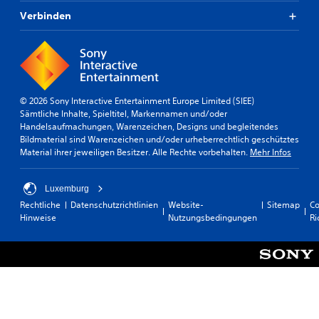
m
e
i
Verbinden
l
t
s
b
i
a
e
r
l
o
e
h
© 2026 Sony Interactive Entertainment Europe Limited (SIEE)
i
n
Sämtliche Inhalte, Spieltitel, Markennamen und/oder
c
Handelsaufmachungen, Warenzeichen, Designs und begleitendes
e
h
Bildmaterial sind Warenzeichen und/oder urheberrechtlich geschütztes
b
t
Material ihrer jeweiligen Besitzer. Alle Rechte vorbehalten.
Mehr Infos
e
e
r
r
z
ü
Luxemburg
u
h
Rechtliche
Datenschutzrichtlinien
Website-
Sitemap
Co
u
r
Hinweise
Nutzungsbedingungen
Ri
n
u
t
n
e
g
r
s
s
e
c
h
m
e
p