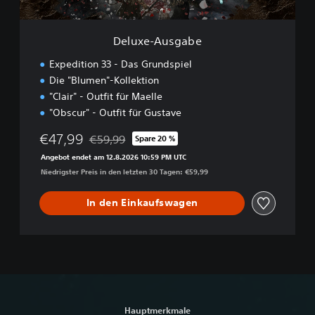
g
a
b
Deluxe-Ausgabe
e
Expedition 33 - Das Grundspiel
Die "Blumen"-Kollektion
"Clair" - Outfit für Maelle
"Obscur" - Outfit für Gustave
€47,99
€59,99
Spare 20 %
Preisnachlass gegenüber dem Originalpreis von
Angebot endet am 12.8.2026 10:59 PM UTC
Niedrigster Preis in den letzten 30 Tagen: €59,99
In den Einkaufswagen
Hauptmerkmale