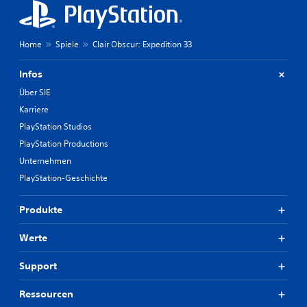
e
u
e
n
r
n
k
e
v
ö
n
Home
Spiele
Clair Obscur: Expedition 33
e
n
.
r
n
w
Infos
e
e
n
Über SIE
n
g
Karriere
d
e
e
ä
PlayStation Studios
n
n
PlayStation Productions
z
d
u
Unternehmen
e
m
r
PlayStation-Geschichte
ü
t
s
w
s
Produkte
e
e
r
n
d
Werte
.
e
n
Support
,
S
d
p
Ressourcen
a
i