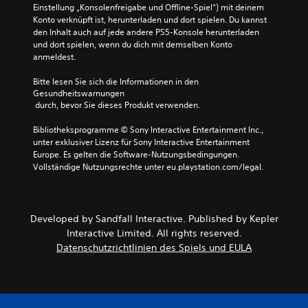
s
Einstellung „Konsolenfreigabe und Offline-Spiel“) mit deinem 
o
t
t
Konto verknüpft ist, herunterladen und dort spielen. Du kannst 
h
w
o
den Inhalt auch auf jede andere PS5-Konsole herunterladen 
n
e
r
und dort spielen, wenn du dich mit demselben Konto 
e
n
y
anmeldest.
d
d
u
i
i
n
Bitte lesen Sie sich die Informationen in den 
e
g
d
Gesundheitswarnungen
B
,
d
 durch, bevor Sie dieses Produkt verwenden.
e
o
i
w
d
e
Bibliotheksprogramme © Sony Interactive Entertainment Inc., 
e
e
w
unter exklusiver Lizenz für Sony Interactive Entertainment 
g
r
i
Europe. Es gelten die Software-Nutzungsbedingungen. 
u
w
c
Vollständige Nutzungsrechte unter eu.playstation.com/legal.
n
i
h
g
c
t
s
h
i
s
t
g
Developed by Sandfall Interactive. Published by Kepler
t
i
s
Interactive Limited. All rights reserved.
e
g
t
u
e
Datenschutzrichtlinien des Spiels und EULA
e
e
F
n
r
a
F
u
r
i
n
b
g
g