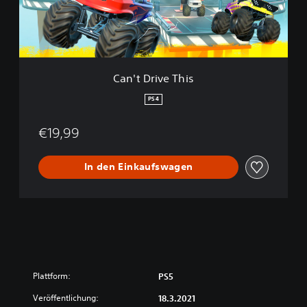
i
v
e
T
h
i
Can't Drive This
s
PS4
€19,99
In den Einkaufswagen
Plattform:
PS5
Veröffentlichung:
18.3.2021