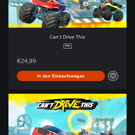
i
v
e
T
h
i
Can't Drive This
s
PS5
€24,99
In den Einkaufswagen
C
a
n
'
t
D
r