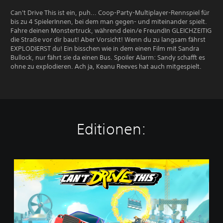
Can't Drive This ist ein, puh... Coop-Party-Multiplayer-Rennspiel für
bis zu 4 SpielerInnen, bei dem man gegen- und miteinander spielt.
Fahre deinen Monstertruck, während dein/e FreundIn GLEICHZEITIG
die Straße vor dir baut! Aber Vorsicht! Wenn du zu langsam fährst
EXPLODIERST du! Ein bisschen wie in dem einen Film mit Sandra
Bullock, nur fährt sie da einen Bus. Spoiler Alarm: Sandy schafft es
ohne zu explodieren. Ach ja, Keanu Reeves hat auch mitgespielt.
Editionen:
C
a
n
'
t
D
r