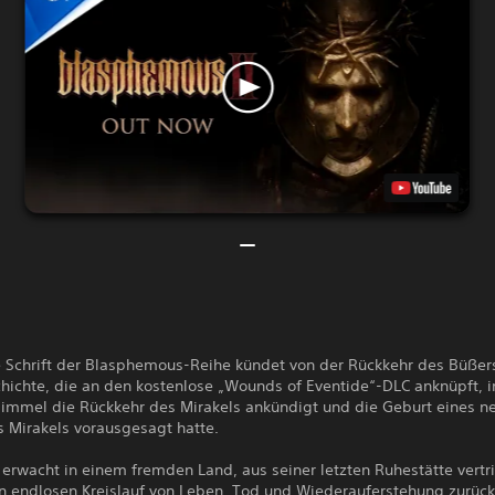
e Schrift der Blasphemous-Reihe kündet von der Rückkehr des Büßers
hichte, die an den kostenlose „Wounds of Eventide“-DLC anknüpft, i
immel die Rückkehr des Mirakels ankündigt und die Geburt eines n
s Mirakels vorausgesagt hatte.
erwacht in einem fremden Land, aus seiner letzten Ruhestätte vertr
en endlosen Kreislauf von Leben, Tod und Wiederauferstehung zurüc