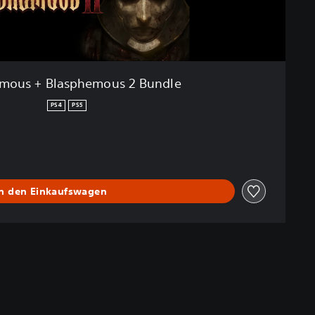
mous + Blasphemous 2 Bundle
PS4
PS5
In den Einkaufswagen