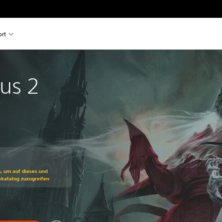
rt
us 2
ss gegenüber dem Originalpreis von €29,99
n, um auf dieses und
ekatalog zuzugreifen