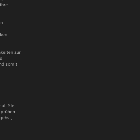
ihre
en
cken
keiten zur
es
und somit
ut. Sie
rsprühen
ngehst,