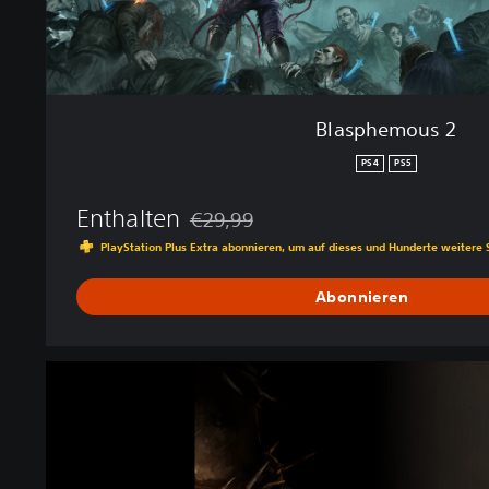
Blasphemous 2
PS4
PS5
Enthalten
€29,99
Preisnachlass gegenüber dem Originalpre
PlayStation Plus Extra abonnieren, um auf dieses und Hunderte weitere 
Abonnieren
M
e
a
C
u
l