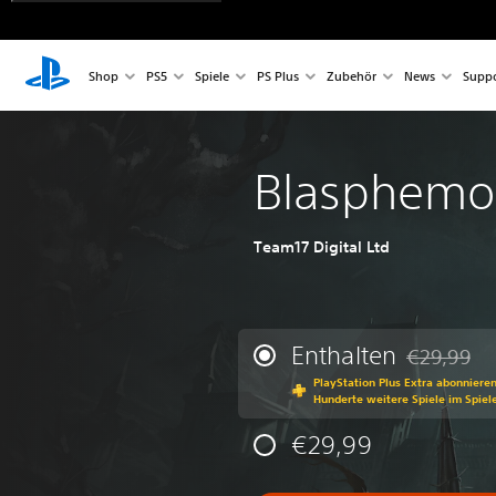
Shop
PS5
Spiele
PS Plus
Zubehör
News
Suppo
Blasphemo
Team17 Digital Ltd
Enthalten
€29,99
Preisnachla
PlayStation Plus Extra abonniere
Hunderte weitere Spiele im Spiel
€29,99