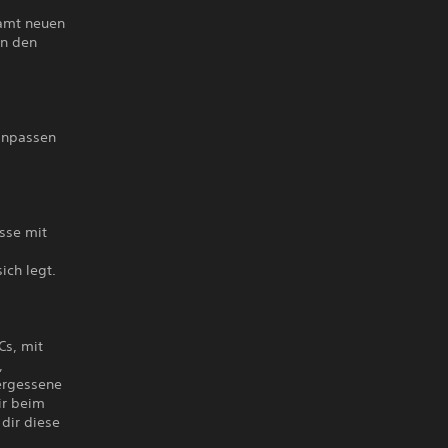
samt neuen
in den
 anpassen
sse mit
ich legt.
Cs, mit
,
ergessene
ir beim
 dir diese