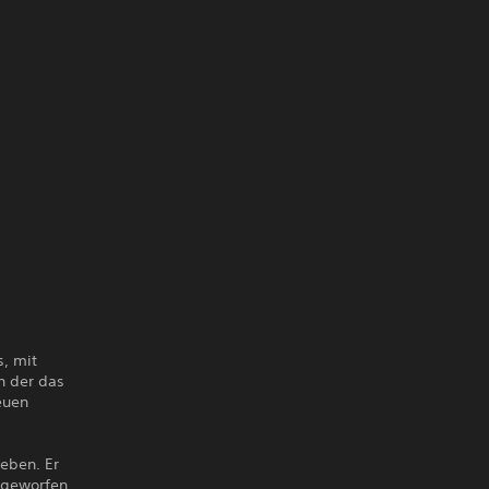
, mit
n der das
euen
ieben. Er
kgeworfen