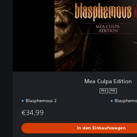
p
a
E
d
i
t
i
o
n
Mea Culpa Edition
PS4
PS5
Blasphemous 2
Blasphemou
€34,99
In den Einkaufswagen