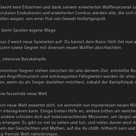
 kennt kein Erbarmen und dank seinem erweiterten Waffenarsenal 
brutalen Exekutionen und erweiterten Combos werden alle, die sich 
llen wagen, von einer Flut von Gewalt hinfortgespült.
e beim Spielen eigene Wege
us 2 weist neue Spielarten auf: Du kannst dein Basis-Skill-Set nun
ssern sowie Gegner mit diversen neuen Waffen abschlachten.
, intensive Bosskämpfe
nströser Gegner stehen zwischen dir und deinem Ziel; entstellte Bo
gen Angriffsmustern und extravaganten Fähigkeiten werden dir alles
en, wenn du als Sieger dastehen möchtest, sobald der Kampfstaub s
ine fesselnde neue Welt
lich neue Welt erwartet dich, sie wimmelt von mysteriösen neuen NS
interagieren kann. Einige bieten Hilfe an, andere bitten um welche
andere schicken dich auf todesverachtende Missionen, um längst v
 erlangen. Es gibt so viel zu sehen und tun, und vieles davon wird d
eln der Geschichten und Mythen, auf die du stößt, hilfreich sein und
g fremde Welt näherbringen.