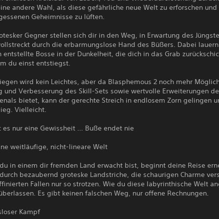
ine andere Wahl, als diese gefährliche neue Welt zu erforschen und 
rgessenen Geheimnisse zu lüften.
tesker Gegner stellen sich dir in den Weg, in Erwartung des Jüngst
vollstreckt durch die erbarmungslose Hand des Büßers. Dabei lauern
h entstellte Bosse in der Dunkelheit, die dich in das Grab zurückschi
m du einst entstiegst.
siegen wird kein Leichtes, aber da Blasphemous 2 noch mehr Möglich
 und Verbesserung des Skill-Sets sowie wertvolle Erweiterungen d
enals bietet, kann der gerechte Streich in endlosem Zorn gelingen 
ieg. Vielleicht.
t es nur eine Gewissheit … Buße endet nie
ne weitläufige, nicht-lineare Welt
u in einem dir fremden Land erwacht bist, beginnt deine Reise erne
h durch bezaubernd groteske Landstriche, die schaurigen Charme ve
ffinierten Fallen nur so strotzen. Wie du diese labyrinthische Welt a
 überlassen. Es gibt keinen falschen Weg, nur offene Rechnungen.
loser Kampf