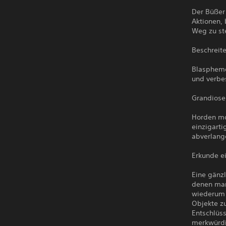
Der Büßer
Aktionen, 
Weg zu ste
Beschreit
Blasphemo
und verbe
Grandiose
Horden mo
einzigarti
abverlang
Erkunde e
Eine gänz
denen man 
wiederum 
Objekte zu
Entschlüss
merkwürdi