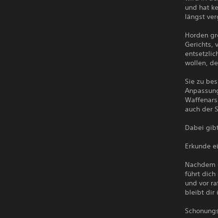
und hat ke
längst ve
Horden gro
Gerichts, 
entsetzlic
wollen, de
Sie zu be
Anpassung
Waffenars
auch der S
Dabei gib
Erkunde ei
Nachdem d
führt dic
und vor ra
bleibt dir
Schonungs