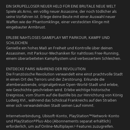
EIN SKRUPELLOSER NEUER HELD FÜR EINE BRUTALE NEUE WELT
Spiele als Arno, ein völlig neuer Assassine, der noch tödlicher als
seine Vorfahren ist. Erlege deine Beute mit einer Auswahl neuer
Waffen wie der Phantomklinge, einer versteckten Klinge mit
eingebauter Armbrust.
ERLEBE NAHTLOSES GAMEPLAY MIT PARKOUR, KAMPF UND
SCHLEICHEN
Genieße ein hohes Maß an Freiheit und Kontrolle über deinen
Assassinen, mit Parkour-Mechaniken für nahtloses Free-Running,
einem überarbeiteten Kampfsystem und verbessertem Schleichen.
ENTDECKE PARIS WÄHREND DER REVOLUTION
Die Französische Revolution verwandelt eine einst prachtvolle Stadt
in einen Ort des Terrors und der Zerstörung. Erkunde die
atemberaubende, originalgetreue Open-World-Stadt und erlebe,
wie Geschichte geschrieben wird. Erlebe wichtige historische
Ereignisse, vom Sturm auf die Bastille bis zur Hinrichtung von König
Ludwig XVI., während das Schicksal Frankreichs auf den Straßen
einer sich verwandelnden Stadt seinen Lauf nimmt.
Internetverbindung, Ubisoft-Konto, PlayStation™Network-Konto
und PlayStation®Plus-Abo (Abonnements separat erhältlich)
erforderlich, um auf Online-Multiplayer/-Features zuzugreifen.