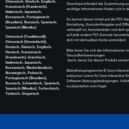
Chinesisch, Deutsch, Englisch,
Download erfordert die Zustimmung zu 
Französisch (Frankreich),
wichtige Informationen finden sich in
Italienisch, Japanisch,
Koreanisch, Portugiesisch
Du kannst diesen Inhalt auf die PS5-Hau
(Brasilien), Russisch, Spanisch,
Einstellung „Konsolenfreigabe und Offli
Spanisch (Mexiko)
verknüpft ist, herunterladen und dort sp
auf jede andere PS5-Konsole herunterla
Chinesisch (Traditionell),
dich mit demselben Konto anmeldest.
Chinesisch (Vereinfacht),
Deutsch, Dänisch, Englisch,
Bitte lesen Sie sich die Informationen i
Finnisch, Französisch
Gesundheitswarnungen
(Frankreich), Griechisch,
 durch, bevor Sie dieses Produkt verwe
Italienisch, Japanisch,
Koreanisch, Niederländisch,
Bibliotheksprogramme © Sony Interactive
Norwegisch, Polnisch,
exklusiver Lizenz für Sony Interactive E
Portugiesisch (Brasilien),
Software-Nutzungsbedingungen. Vollst
Russisch, Schwedisch, Spanisch,
eu.playstation.com/legal.
Spanisch (Mexiko), Tschechisch,
Türkisch, Ungarisch