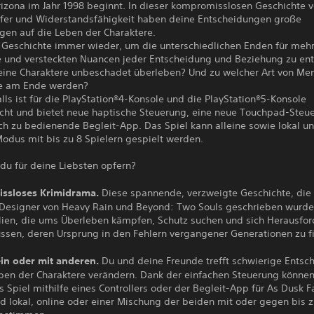
rizona im Jahr 1998 beginnt. In dieser kompromisslosen Geschichte v
pfer und Widerstandsfähigkeit haben deine Entscheidungen große
gen auf die Leben der Charaktere.
e Geschichte immer wieder, um die unterschiedlichen Enden für meh
e und versteckten Nuancen jeder Entscheidung und Beziehung zu ent
ine Charaktere unbeschadet überleben? Und zu welcher Art von Me
e am Ende werden?
lls ist für die PlayStation®4-Konsole und die PlayStation®5-Konsole
licht und bietet neue haptische Steuerung, eine neue Touchpad-Steu
ch zu bedienende Begleit-App. Das Spiel kann alleine sowie lokal un
odus mit bis zu 8 Spielern gespielt werden.
du für deine Liebsten opfern?
ssloses Krimidrama.
Diese spannende, verzweigte Geschichte, die
 Designer von Heavy Rain und Beyond: Two Souls geschrieben wurde,
lien, die ums Überleben kämpfen, Schutz suchen und sich Herausfo
ssen, deren Ursprung in den Fehlern vergangener Generationen zu fi
ein oder mit anderen.
Du und deine Freunde trefft schwierige Entsc
eben der Charaktere verändern. Dank der einfachen Steuerung können
s Spiel mithilfe eines Controllers oder der Begleit-App für As Dusk Fa
d lokal, online oder einer Mischung der beiden mit oder gegen bis z