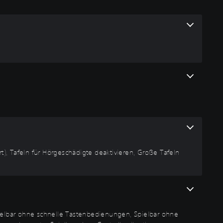
ert), Tafeln für Hörgeschädigte deaktivieren, Große Tafeln
Spielbar ohne schnelle Tastenbedienungen, Spielbar ohne