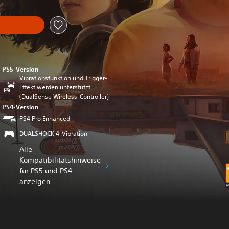
PS5-Version
Vibrationsfunktion und Trigger-
Effekt werden unterstützt
(DualSense Wireless-Controller)
PS4-Version
PS4 Pro Enhanced
DUALSHOCK 4-Vibration
Alle
Kompatibilitätshinweise
für PS5 und PS4
anzeigen