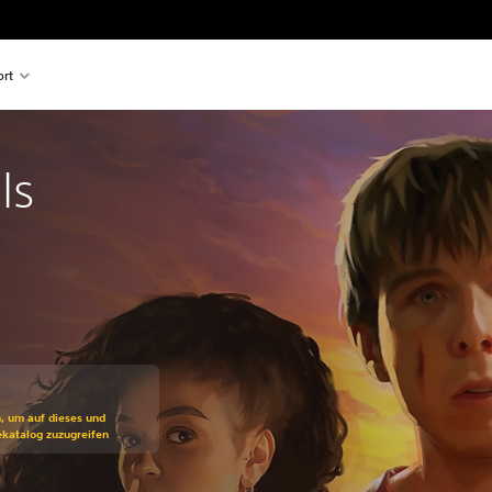
rt
ls
ss gegenüber dem Originalpreis von €29,99
n, um auf dieses und
ekatalog zuzugreifen