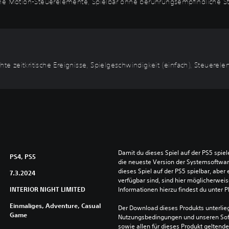
hne Motion-Steuerelemente, Spielbar ohne berührungsempfindliche Ste
hte zeitkritische Ereignisse, Spielgeschwindigkeit (einfach), Steuerele
Damit du dieses Spiel auf der PS5 spie
PS4, PS5
die neueste Version der Systemsoftware 
dieses Spiel auf der PS5 spielbar, aber 
7.3.2024
verfügbar sind, sind hier möglicherweis
INTERIOR NIGHT LIMITED
Informationen hierzu findest du unter 
Einmaliges, Adventure, Casual
Der Download dieses Produkts unterlieg
Game
Nutzungsbedingungen und unseren So
sowie allen für dieses Produkt geltend