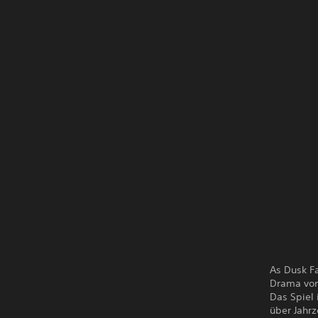
As Dusk Fa
Drama vo
Das Spiel
über Jahr