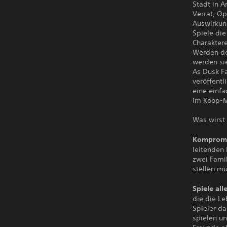
Stadt in A
Verrat, O
Auswirkun
Spiele di
Charakter
Werden de
werden si
As Dusk Fa
veröffent
eine einfa
im Koop-M
Was wirst 
Kompromi
leitenden
zwei Fami
stellen mü
Spiele all
die die L
Spieler da
spielen un