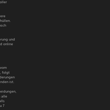
oller
rere
hüllen.
nsch
erung und
d online
 vom
 folgt
rderungen
nden ist.
heidungen,
 alle
lls
u 7