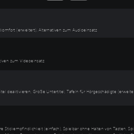
htkomfort (erweitert), Alternativen zum Audioeinsatz
ativen zum Videoeinsatz
rtitel deaktivieren, Große Untertitel, Tafeln für Hörgeschädigte (erweit
e Stickempfindlichkeit (einfach), Spielbar ohne Halten von Tasten, 