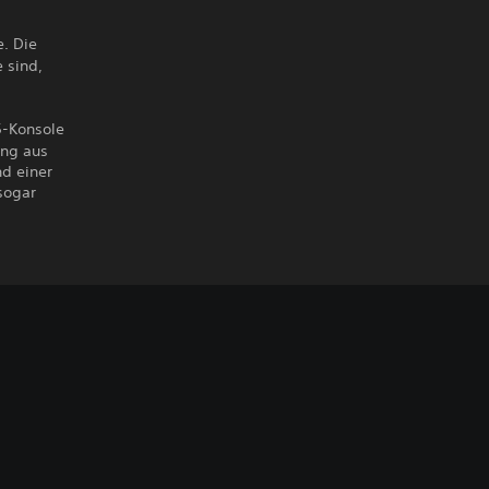
e. Die
 sind,
5-Konsole
ung aus
nd einer
sogar