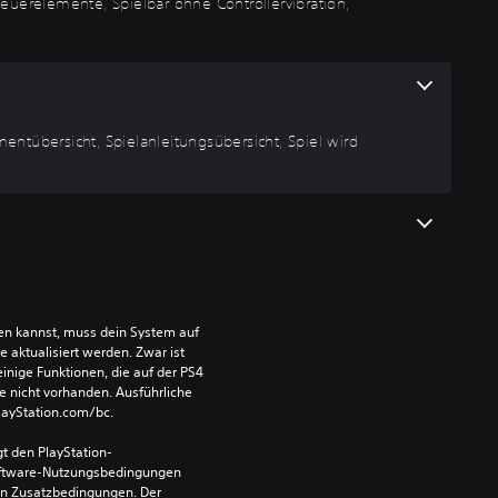
uerelemente, Spielbar ohne Controllervibration,
mentübersicht, Spielanleitungsübersicht, Spiel wird
len kannst, muss dein System auf 
aktualisiert werden. Zwar ist 
einige Funktionen, die auf der PS4 
e nicht vorhanden. Ausführliche 
PlayStation.com/bc.
t den PlayStation-
ftware-Nutzungsbedingungen 
en Zusatzbedingungen. Der 