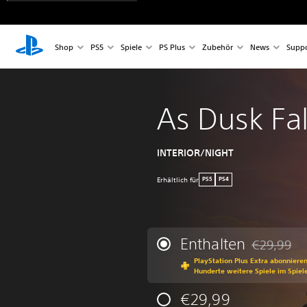
Shop
PS5
Spiele
PS Plus
Zubehör
News
Suppo
As Dusk Fal
INTERIOR/NIGHT
Erhältlich für
PS5
PS4
Enthalten
€29,99
Preisnachla
PlayStation Plus Extra abonniere
Hunderte weitere Spiele im Spiel
€29,99