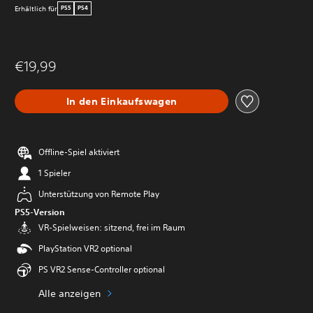
Erhältlich für
PS5
PS4
€19,99
In den Einkaufswagen
Offline-Spiel aktiviert
1 Spieler
Unterstützung von Remote Play
PS5-Version
VR-Spielweisen: sitzend, frei im Raum
PlayStation VR2 optional
PS VR2 Sense-Controller optional
Alle anzeigen