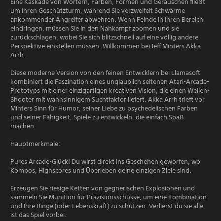
Eine Kaskade von Wörtern, Farben, Formen und Geräuschen fließt
um Ihren Geschützturm, während Sie verzweifelt Schwärme
ankommender Angreifer abwehren. Wenn Feinde in Ihren Bereich
eindringen, müssen Sie in den Nahkampf zoomen und sie
zurückschlagen, wobei Sie sich blitzschnell auf eine völlig andere
Perspektive einstellen müssen. Willkommen bei Jeff Minters Akka
Arrh.
Diese moderne Version von den feinen Entwicklern bei Llamasoft
kombiniert die Faszination eines unglaublich seltenen Atari-Arcade-
Prototyps mit einer einzigartigen kreativen Vision, die einen Wellen-
Shooter mit wahnsinnigem Suchtfaktor liefert. Akka Arrh trieft vor
Minters Sinn für Humor, seiner Liebe zu psychedelischen Farben
und seiner Fähigkeit, Spiele zu entwickeln, die einfach Spaß
machen.
Hauptmerkmale:
Pures Arcade-Glück! Du wirst direkt ins Geschehen geworfen, wo
Kombos, Highscores und Überleben deine einzigen Ziele sind.
Erzeugen Sie riesige Ketten von gegnerischen Explosionen und
sammeln Sie Munition für Präzisionsschüsse, um eine Kombination
und Ihre Ringe (oder Lebenskraft) zu schützen. Verlierst du sie alle,
ist das Spiel vorbei.