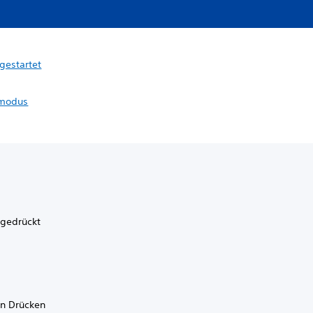
gestartet
smodus
 gedrückt
en Drücken