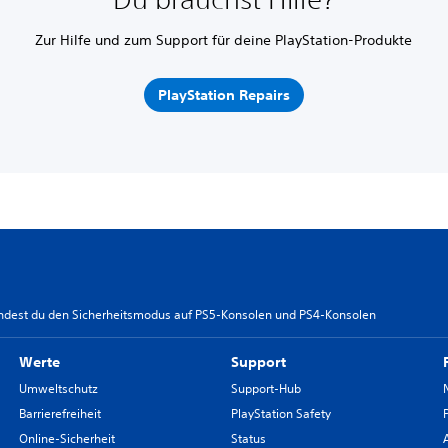
Zur Hilfe und zum Support für deine PlayStation-Produkte
PlayStation Repairs
ndest du den Sicherheitsmodus auf PS5-Konsolen und PS4-Konsolen
Werte
Support
Umweltschutz
Support-Hub
Barrierefreiheit
PlayStation Safety
Online-Sicherheit
Status