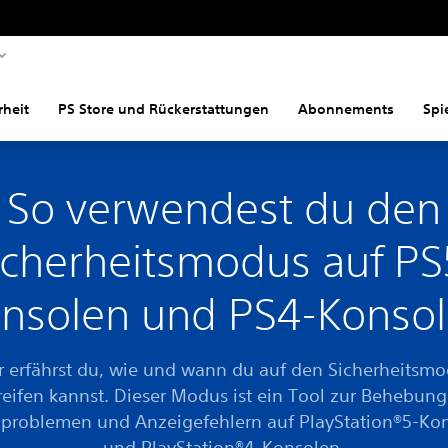
rheit
PS Store und Rückerstattungen
Abonnements
Spi
So verwendest du den
icherheitsmodus auf PS
nsolen und PS4-Konso
r erfährst du, wie und wann du auf den Sicherheitsm
eifen kannst. Dieser Modus ist ein Tool zur Behebun
problemen und Anzeigefehlern auf PlayStation®5-Ko
und PlayStation®4-Konsolen.