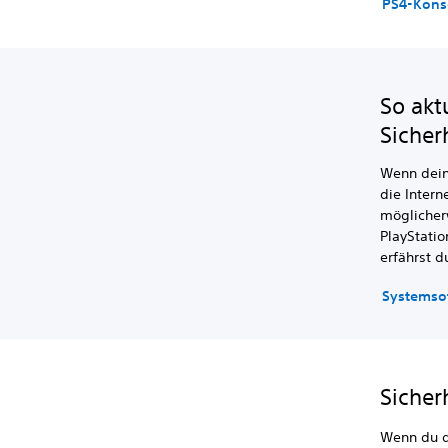
PS4-Konso
So akt
Sicher
Wenn dein
die Inter
möglicher
PlayStati
erfährst d
Systemsof
Sicher
Wenn du d