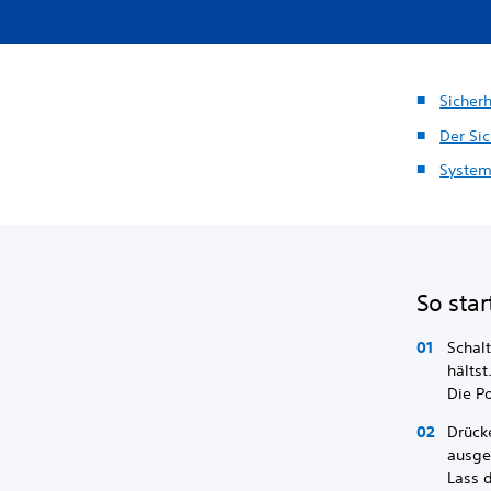
Sicher
Der Si
System
So sta
Schal
hältst
Die Po
Drück
ausges
Lass 