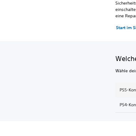
Sicherhei
einschalte
eine Repar
Start im 
Welche
Wähle dei
PS5-Kon
PS4-Kon