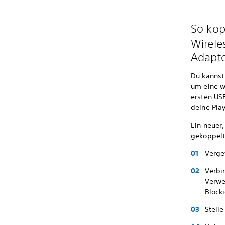
So kop
Wirele
Adapt
Du kannst
um eine w
ersten US
deine Pla
Ein neuer
gekoppelt
Verge
Verbi
Verwe
Block
Stell