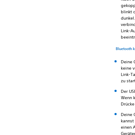
gekopp
blinkt
dunkel
verbin
Link-A
beeintr
Bluetooth 
Deine 
keine v
Link-T
zu star
Der US
Wenn k
Drücke
Deine 
kannst
einen 
Geräte