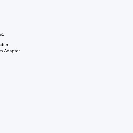
c.
nden.
 am Adapter