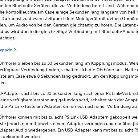
elten Bluetooth-Geräten, die zur Verbindung bereit sind. Während 
 die Kontrollleuchte am Case einige Sekunden lang langsam von hell 
. Du kannst zu diesem Zeitpunkt dein Mobilgerät mit deinen Ohrhör
den, um Audio von beiden Geräten gleichzeitig zu hören. Die Latenz
udios wird durch die gleichzeitige Verbindung mit Bluetooth-Audio n
ächtigt.
koppeln
Ohrhörer bleiben bis zu 30 Sekunden lang im Kopplungsmodus. Wen
erfügbare Verbindung finden, schalten sich die Ohrhörer aus. Halte 
aste am Case etwa 8 Sekunden lang gedrückt, um den Kopplungsmo
ten.
B-Adapter sucht bis zu 30 Sekunden lang nach einer PS Link-Verbin
eine verfügbare Verbindung gefunden wird, schaltet sich der Adapt
 die PS Link-Taste am Adapter, um erneut nach einer Verbindung zu
Ohrhörer können mit bis zu acht PS Link USB-Adaptern gekoppelt we
 sie jedoch nur mit jeweils einem Adapter verbinden und nur über je
Adapter Audio wiedergeben. Ein USB-Adapter kann mit bis zu acht PS
n gekoppelt werden.