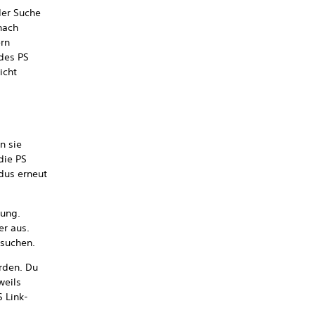
der Suche
nach
ern
 des PS
icht
n sie
die PS
dus erneut
dung.
er aus.
 suchen.
rden. Du
weils
 Link-