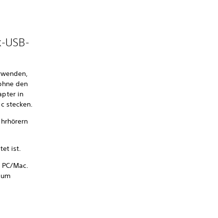
k-USB-
erwenden,
 ohne den
pter in
c stecken.
Ohrhörern
et ist.
m PC/Mac.
, um