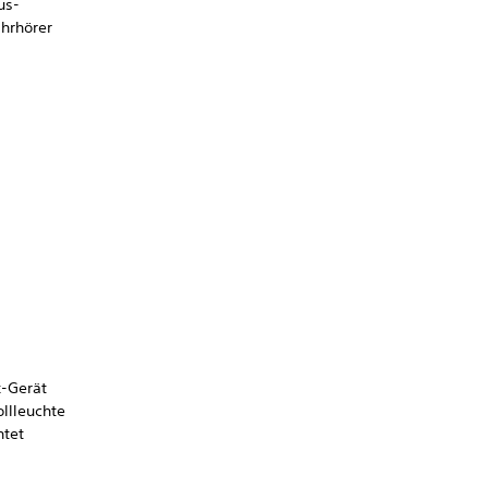
us-
Ohrhörer
k-Gerät
llleuchte
htet