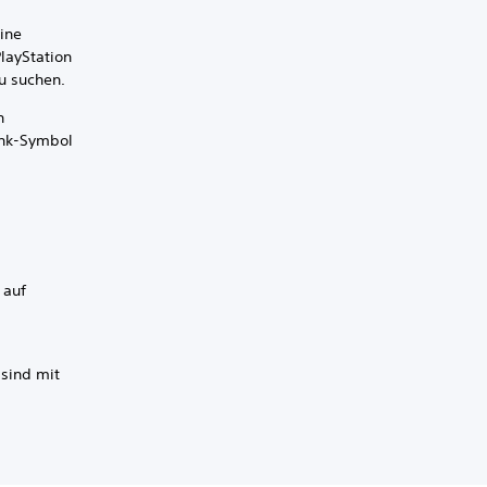
ine
layStation
u suchen.
n
ink-Symbol
 auf
 sind mit