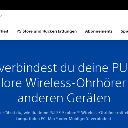
rheit
PS Store und Rückerstattungen
Abonnements
Spi
verbindest du deine P
lore Wireless-Ohrhörer
anderen Geräten
 erfährst du, wie du deine PULSE Explore™ Wireless-Ohrhörer mit 
kompatiblen PC, Mac® oder Mobilgerät verbindest.