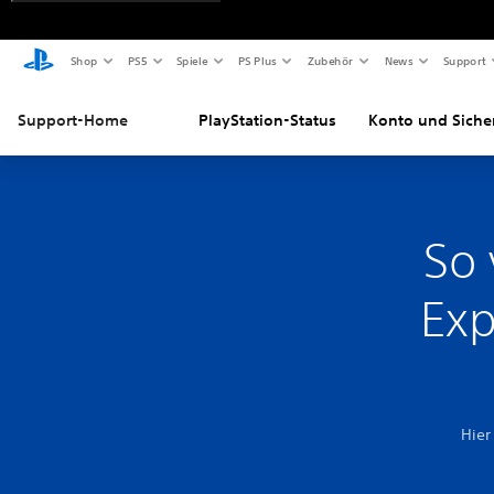
Shop
PS5
Spiele
PS Plus
Zubehör
News
Support
Support-Home
PlayStation-Status
Konto und Siche
So 
Exp
Hier