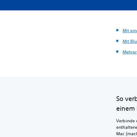
Mit ei
Mit Bl
Mehrer
So ver
einem 
Verbinde 
enthalten
Mac (macO