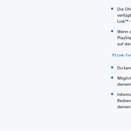
Die Oh
verfügb
Link™-
Wenn d
PlaySt
auf dei
PS Link-Tre
Du kan
Möglic
deinem
Inform
Bedien
deinen