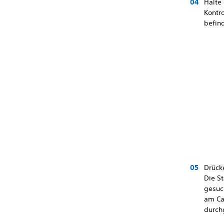
Halte
Kontro
befin
Drück
Die S
gesuc
am Ca
durch