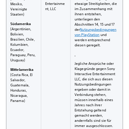
Entertainme
etwaige Streitigkeiten, die
Mexiko,
nt, LLC
im Zusammenhang mit
Vereinigte
ihnen entstehen,
Staaten)
unterliegen den
Südamerika
Abschnitten 14, 15 und 17
(Argentinien,
der
Nutzungsbedingungen
Bolivien,
von PlayStation
und
Brasilien, Chile,
werden entsprechend
Kolumbien,
diesen geregelt.
Ecuador,
Paraguay, Peru,
Uruguay)
Jegliche Ansprüche oder
Klagegründe gegen Sony
Mittelamerika
Interactive Entertainment
(Costa Rica, El
LLC, die sich aus diesen
Salvador,
Nutzungsbedingungen
Guatemala,
ergeben oder damit in
Honduras,
Verbindung stehen,
Nicaragua,
müssen innerhalb eines
Panama)
Jahres nach ihrer
Entstehung geltend
gemacht werden,
andernfalls sind sie für
immer ausgeschlossen.