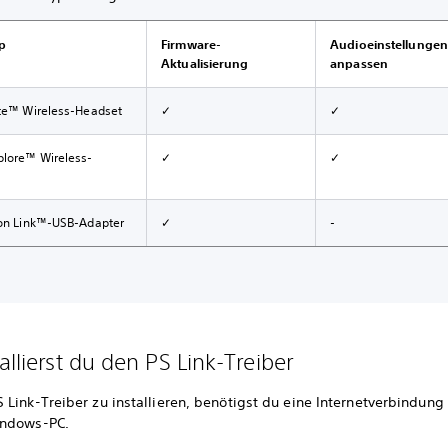
p
Firmware-
Audioeinstellungen
Aktualisierung
anpassen
ite™ Wireless-Headset
✓
✓
plore™ Wireless-
✓
✓
ion Link™-USB-Adapter
✓
-
allierst du den PS Link-Treiber
Link-Treiber zu installieren, benötigst du eine Internetverbindung 
indows-PC.