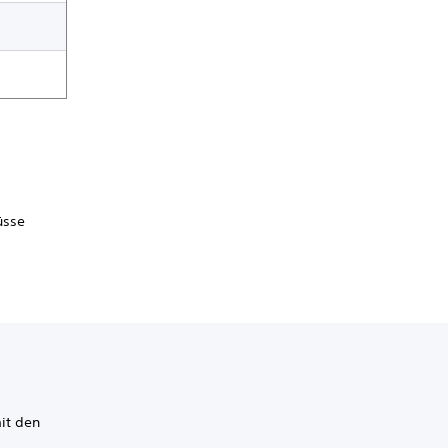
üsse
mit den