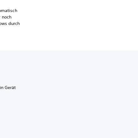
tomatisch
r noch
dows durch
m
in Gerät