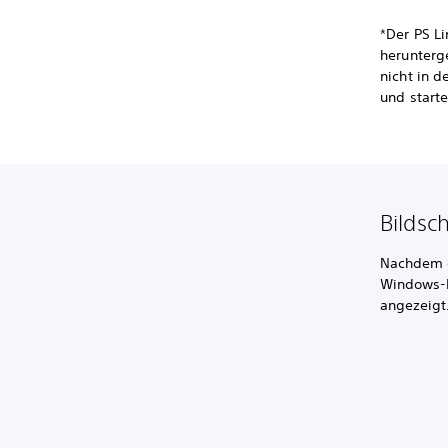
*Der PS Li
herunterg
nicht in 
und start
Bildsc
Nachdem d
Windows-P
angezeigt