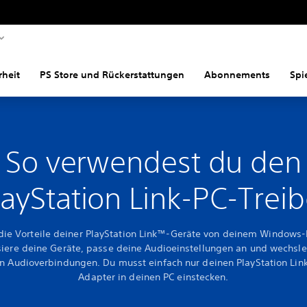
rheit
PS Store und Rückerstattungen
Abonnements
Spi
So verwendest du den
layStation Link-PC-Treib
die Vorteile deiner PlayStation Link™-Geräte von deinem Windows-
siere deine Geräte, passe deine Audioeinstellungen an und wechsle
n Audioverbindungen. Du musst einfach nur deinen PlayStation Li
Adapter in deinen PC einstecken.