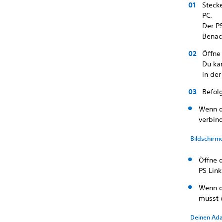
Steck
PC.
Der PS
Benac
Öffne
Du ka
in de
Befol
Wenn d
verbin
Bildschirm
Öffne 
PS Lin
Wenn d
musst 
Deinen Ada