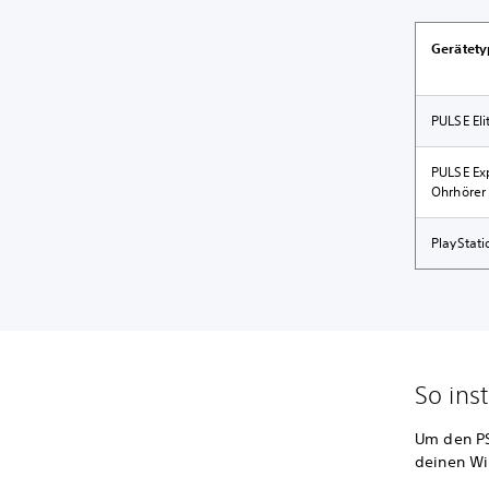
Gerätety
PULSE El
PULSE Ex
Ohrhörer
PlayStat
So inst
Um den PS 
deinen W