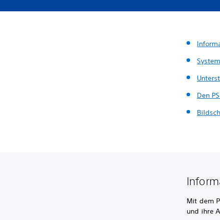
Inform
System
Unters
Den PS 
Bildsc
Inform
Mit dem P
und ihre 