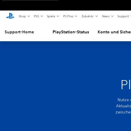
Shop
PS5
Spiele
PS Plus
Zubehör
News
Support
Support-Home
PlayStation-Status
Konto und Siche
P
Nutze 
Aktuali
zwische