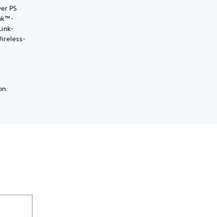
Der PS
ink™-
Link-
ireless-
on.