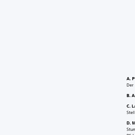
A. 
Der
B. 
C. L
Stel
D. 
Stu