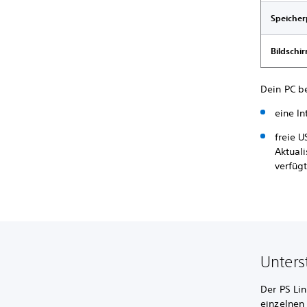
Speicher
Bildschi
Dein PC b
eine In
freie 
Aktual
verfüg
Unters
Der PS Lin
einzelnen