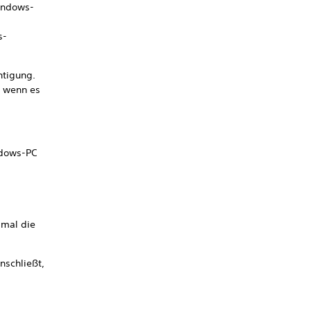
Windows-
s-
htigung.
, wenn es
ndows-PC
imal die
nschließt,