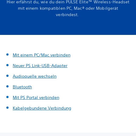
Hier erfährst du, wie du dein PULSE Elite™ Wireless-Headset
mit einem kompatiblen PC, Mac® oder Mobilgerät
verbindest.
Mit einem PC/Mac verbinden
Neuer PS Link-USB-Adapter
Audioquelle wechseln
Bluetooth
Mit PS Portal verbinden
Kabelgebundene Verbindung