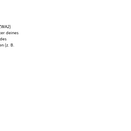
-ZWA2)
er deines
 des
n (z. B.