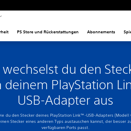
rheit
PS Store und Rückerstattungen
Abonnements
Spi
 wechselst du den Stec
 deinem PlayStation Li
USB-Adapter aus
wie du den Stecker deines PlayStation Link™-USB-Adapters (Modell
inen Stecker eines anderen Typs austauschen kannst, der besser z
verfügbaren Ports passt.