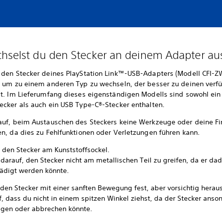
hselst du den Stecker an deinem Adapter au
 den Stecker deines PlayStation Link™-USB-Adapters (Modell CFI-Z
, um zu einem anderen Typ zu wechseln, der besser zu deinen verf
st. Im Lieferumfang dieses eigenständigen Modells sind sowohl ei
ecker als auch ein USB Type-C®-Stecker enthalten.
auf, beim Austauschen des Steckers keine Werkzeuge oder deine F
en, da dies zu Fehlfunktionen oder Verletzungen führen kann.
e den Stecker am Kunststoffsockel.
darauf, den Stecker nicht am metallischen Teil zu greifen, da er da
ädigt werden könnte.
 den Stecker mit einer sanften Bewegung fest, aber vorsichtig herau
, dass du nicht in einem spitzen Winkel ziehst, da der Stecker anso
egen oder abbrechen könnte.