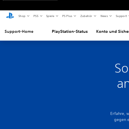
Shop
PS5
Spiele
PS Plus
Zubehör
News
Support
Support-Home
PlayStation-Status
Konto und Siche
So
an
Erfahre, 
gegen e