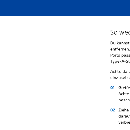
So wec
Du kannst
entfernen
Ports pas
Type-A-St
Achte dar
einzusetz
Greif
Achte 
besch
Ziehe
darauf
verbi