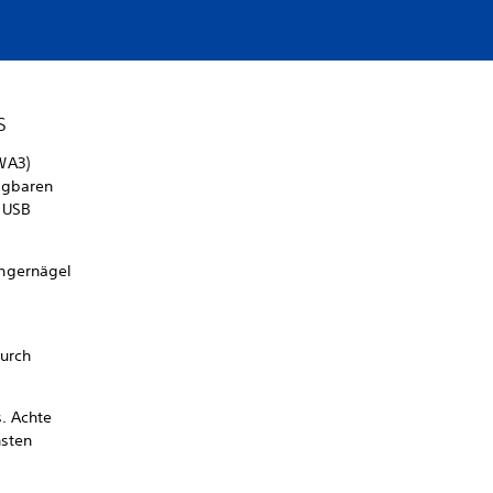
s
WA3)
ügbaren
n USB
ingernägel
durch
s. Achte
nsten