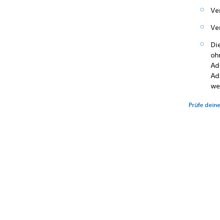
Ve
Ve
Di
oh
Ad
Ad
we
Prüfe dei