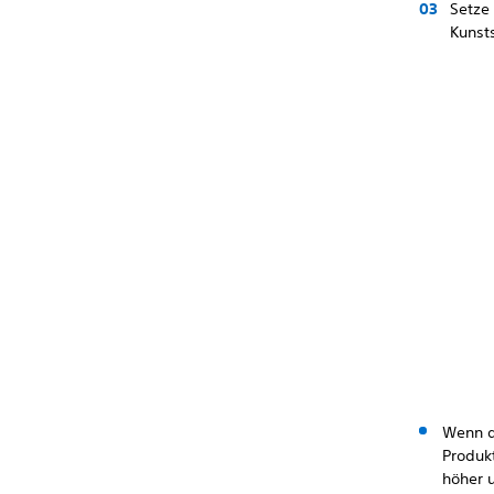
Setze
Kunsts
Wenn d
Produkt
höher 