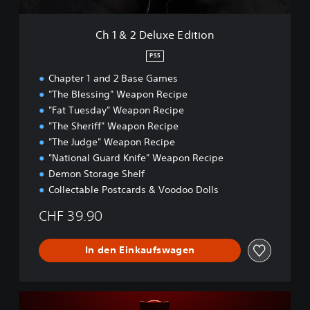
E
d
Ch 1 & 2 Deluxe Edition
i
t
PS5
i
Chapter 1 and 2 Base Games
o
n
"The Blessing" Weapon Recipe
"Fat Tuesday" Weapon Recipe
"The Sheriff" Weapon Recipe
"The Judge" Weapon Recipe
"National Guard Knife" Weapon Recipe
Demon Storage Shelf
Collectable Postcards & Voodoo Dolls
CHF 39.90
In den Einkaufswagen
P