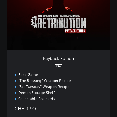
a
y
b
a
c
k
E
d
i
t
i
o
Payback Edition
n
PS4
Base Game
"The Blessing" Weapon Recipe
"Fat Tuesday" Weapon Recipe
Demon Storage Shelf
Collectable Postcards
CHF 9.90