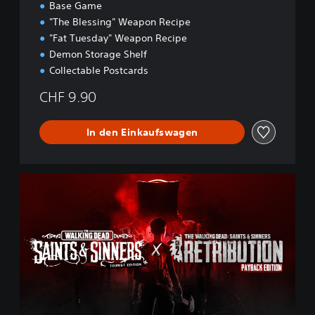
Base Game
"The Blessing" Weapon Recipe
"Fat Tuesday" Weapon Recipe
Demon Storage Shelf
Collectable Postcards
CHF 9.90
In den Einkaufswagen
C
h
1
&
2
D
e
l
u
x
e