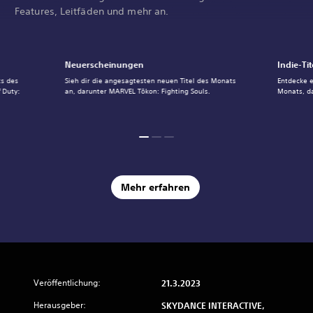
Features, Leitfäden und mehr an.
Neuerscheinungen
Indie-Tit
ts des
Sieh dir die angesagtesten neuen Titel des Monats
Entdecke e
 Duty:
an, darunter MARVEL Tōkon: Fighting Souls.
Monats, d
Mehr erfahren
Veröffentlichung:
21.3.2023
Herausgeber:
SKYDANCE INTERACTIVE,