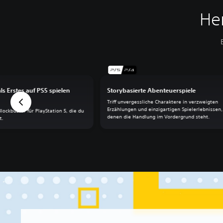
He
als Erstes auf PS5 spielen
Storybasierte Abenteuerspiele
Triff unvergessliche Charaktere in verzweigten
Erzählungen und einzigartigen Spielerlebnissen,
ockbuster für PlayStation 5, die du
denen die Handlung im Vordergrund steht.
t.