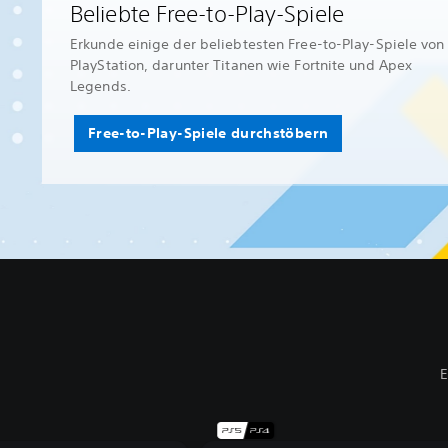
Beliebte Free-to-Play-Spiele
Erkunde einige der beliebtesten Free-to-Play-Spiele von
PlayStation, darunter Titanen wie Fortnite und Apex
Legends.
Free-to-Play-Spiele durchstöbern
E