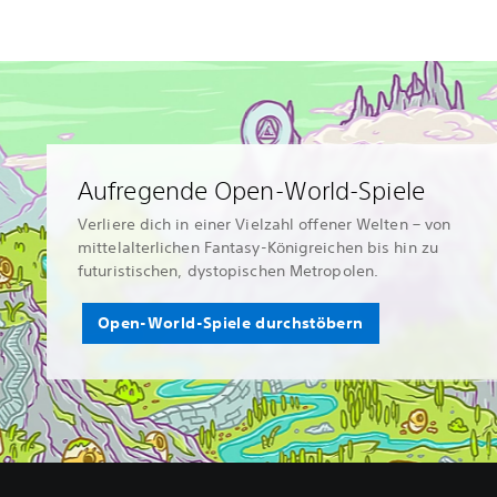
Aufregende Open-World-Spiele
Verliere dich in einer Vielzahl offener Welten – von
mittelalterlichen Fantasy-Königreichen bis hin zu
futuristischen, dystopischen Metropolen.
Open-World-Spiele durchstöbern