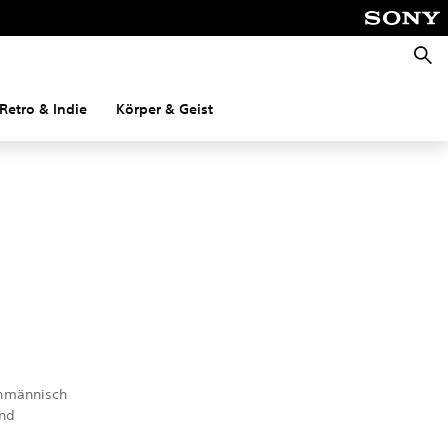
Suche
Retro & Indie
Körper & Geist
h
achmännisch
und