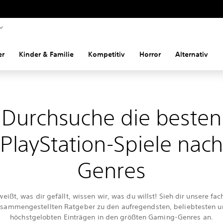
er
Kinder & Familie
Kompetitiv
Horror
Alternativ
Durchsuche die besten
PlayStation-Spiele nac
Genres
ißt, was dir gefällt, wissen wir, was du willst! Sieh dir unsere f
sammengestellten Ratgeber zu den aufregendsten, beliebtesten 
höchstgelobten Einträgen in den größten Gaming-Genres an.