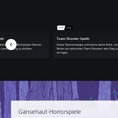
ele
Team-Shooter-Spiele
beliebtesten Multiplayer-Genres
Nutze Teamstrategie und kenne deine Rolle, um 
s Letzter übrig zu bleiben.
Reihe von taktischen Team-Shootern den Sieg z
erringen.
Gänsehaut-Horrorspiele