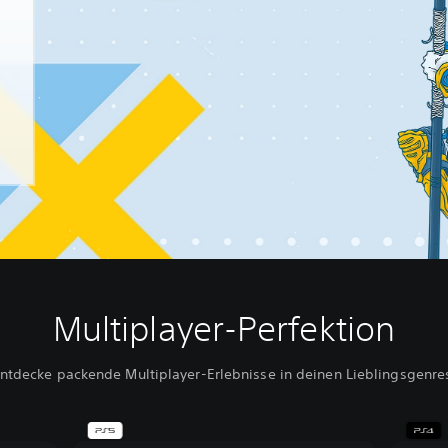
Multiplayer-Perfektion
ntdecke packende Multiplayer-Erlebnisse in deinen Lieblingsgenre