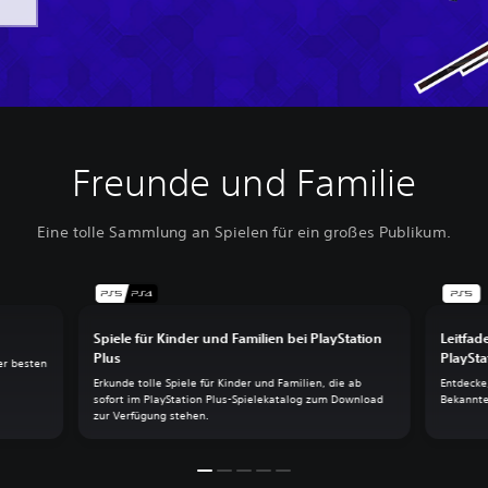
Freunde und Familie
Eine tolle Sammlung an Spielen für ein großes Publikum.
Spiele für Kinder und Familien bei PlayStation
Leitfad
Plus
PlaySta
er besten
Erkunde tolle Spiele für Kinder und Familien, die ab
Entdecke
sofort im PlayStation Plus-Spielekatalog zum Download
Bekannte
zur Verfügung stehen.