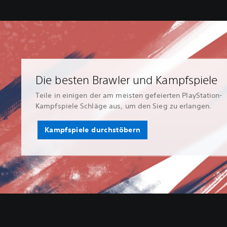
Die besten Brawler und Kampfspiele
Teile in einigen der am meisten gefeierten PlayStation-
Kampfspiele Schläge aus, um den Sieg zu erlangen.
Kampfspiele durchstöbern