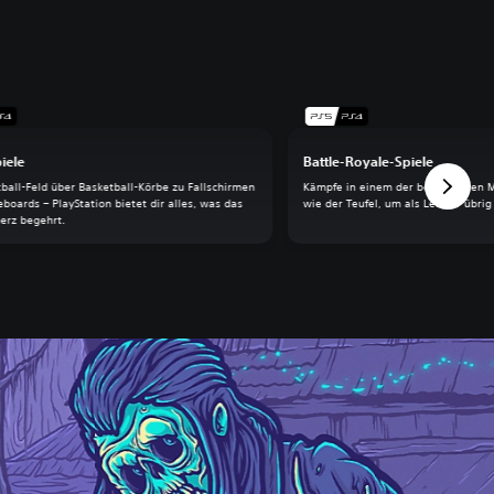
iele
Battle-Royale-Spiele
ball-Feld über Basketball-Körbe zu Fallschirmen
Kämpfe in einem der beliebtesten 
boards – PlayStation bietet dir alles, was das
wie der Teufel, um als Letzter übrig
herz begehrt.