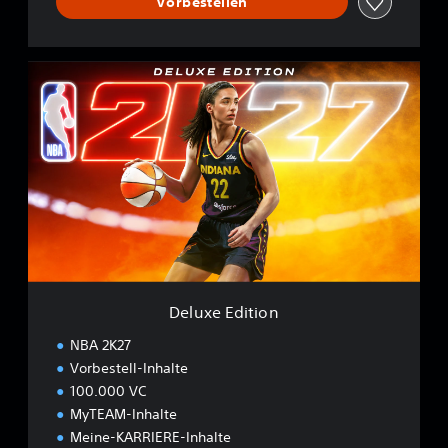
Vorbestellen
D
e
l
u
x
e
E
d
i
t
i
o
n
Deluxe Edition
NBA 2K27
Vorbestell-Inhalte
100.000 VC
MyTEAM-Inhalte
Meine-KARRIERE-Inhalte