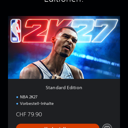
S
t
a
n
d
a
r
d
E
d
i
t
i
Standard Edition
o
n
NBA 2K27
Vorbestell-Inhalte
CHF 79.90