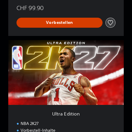
CHF 99.90
Vorbestellen
U
l
t
r
a
E
d
i
t
i
o
n
Ultra Edition
NBA 2K27
Vorbestell-Inhalte