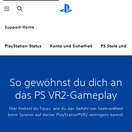
Suchen
Support-Home
PlayStation-Status
Konto und Sicherheit
PS Store und R
So gewöhnst du dich an
das PS VR2-Gameplay
Hier findest du Tipps, wie du das Gefühl von Seekrankheit
beim Spielen auf deiner PlayStation®VR2 verringern kannst.