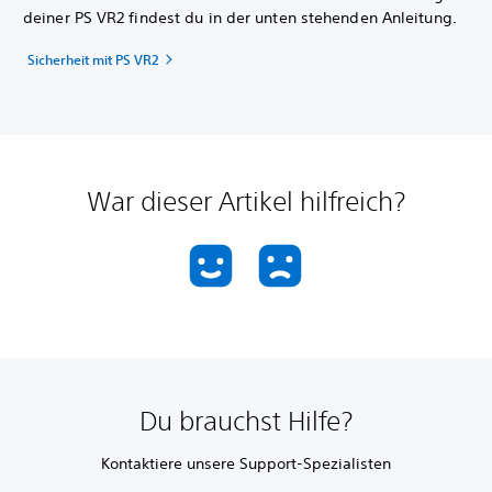
deiner PS VR2 findest du in der unten stehenden Anleitung.
Sicherheit mit PS VR2
War dieser Artikel hilfreich?
Du brauchst Hilfe?
Kontaktiere unsere Support-Spezialisten