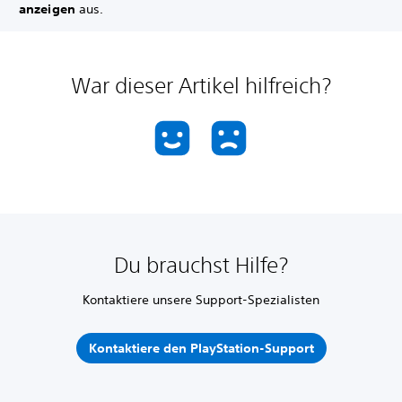
anzeigen
aus.
War dieser Artikel hilfreich?
Du brauchst Hilfe?
Kontaktiere unsere Support-Spezialisten
Kontaktiere den PlayStation-Support