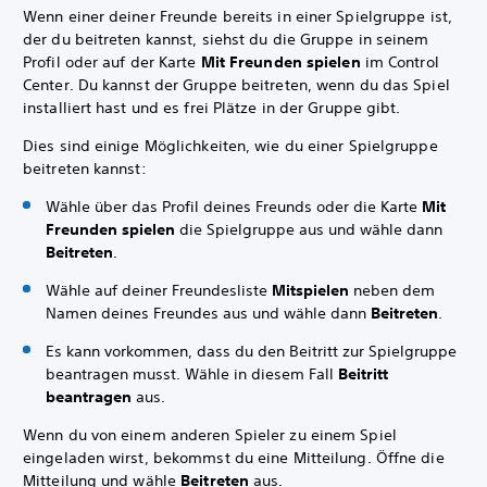
Wenn einer deiner Freunde bereits in einer Spielgruppe ist,
der du beitreten kannst, siehst du die Gruppe in seinem
Profil oder auf der Karte
Mit Freunden spielen
im Control
Center. Du kannst der Gruppe beitreten, wenn du das Spiel
installiert hast und es frei Plätze in der Gruppe gibt.
Dies sind einige Möglichkeiten, wie du einer Spielgruppe
beitreten kannst:
Wähle über das Profil deines Freunds oder die Karte
Mit
Freunden spielen
die Spielgruppe aus und wähle dann
Beitreten
.
Wähle auf deiner Freundesliste
Mitspielen
neben dem
Namen deines Freundes aus und wähle dann
Beitreten
.
Es kann vorkommen, dass du den Beitritt zur Spielgruppe
beantragen musst. Wähle in diesem Fall
Beitritt
beantragen
aus.
Wenn du von einem anderen Spieler zu einem Spiel
eingeladen wirst, bekommst du eine Mitteilung. Öffne die
Mitteilung und wähle
Beitreten
aus.