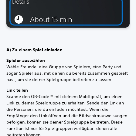
A) Zu einem Spiel einladen
Spieler auswählen
Wähle Freunde, eine Gruppe von Spielern, eine Party und
sogar Spieler aus, mit denen du bereits zusammen gespielt
hast, um sie deiner Spielgruppe beitreten zu lassen.
Link teilen
Scanne den QR-Code™ mit deinem Mobilgerät, um einen
Link zu deiner Spielgruppe zu erhalten. Sende den Link an
die Personen, die du einladen möchtest. Wenn die
Empfänger den Link öffnen und die Bildschirmanweisungen
befolgen, können sie deiner Spielgruppe beitreten. Diese
Funktion ist nur für Spielgruppen verfügbar, denen alle
beitreten können.