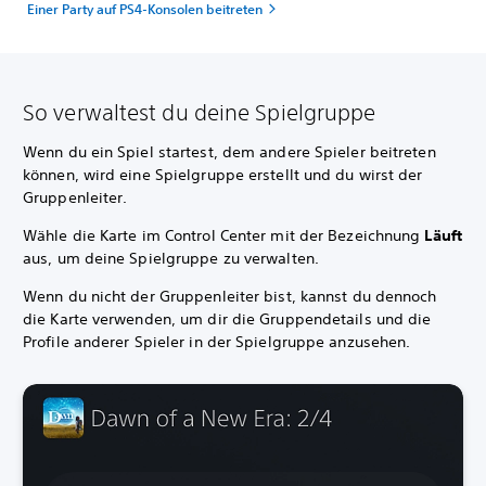
Einer Party auf PS4-Konsolen beitreten
So verwaltest du deine Spielgruppe
Wenn du ein Spiel startest, dem andere Spieler beitreten
können, wird eine Spielgruppe erstellt und du wirst der
Gruppenleiter.
Wähle die Karte im Control Center mit der Bezeichnung
Läuft
aus, um deine Spielgruppe zu verwalten.
Wenn du nicht der Gruppenleiter bist, kannst du dennoch
die Karte verwenden, um dir die Gruppendetails und die
Profile anderer Spieler in der Spielgruppe anzusehen.