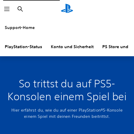
Suchen
Support-Home
PlayStation-Status
Konto und Sicherheit
PS Store und R
So trittst du auf PS5-
Konsolen einem Spiel bei
Hier erfährst du, wie du auf einer PlayStation®5-Konsole
einem Spiel mit deinen Freunden beitrittst.