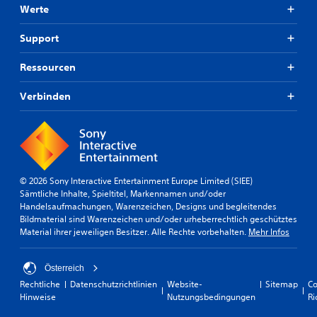
Werte
Support
Ressourcen
Verbinden
© 2026 Sony Interactive Entertainment Europe Limited (SIEE)
Sämtliche Inhalte, Spieltitel, Markennamen und/oder
Handelsaufmachungen, Warenzeichen, Designs und begleitendes
Bildmaterial sind Warenzeichen und/oder urheberrechtlich geschütztes
Material ihrer jeweiligen Besitzer. Alle Rechte vorbehalten.
Mehr Infos
Österreich
Rechtliche
Datenschutzrichtlinien
Website-
Sitemap
Co
Hinweise
Nutzungsbedingungen
Ri