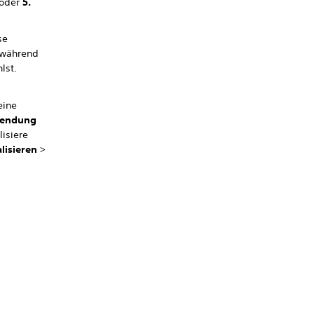
oder
5.
se
 während
lst.
eine
wendung
lisiere
alisieren
>