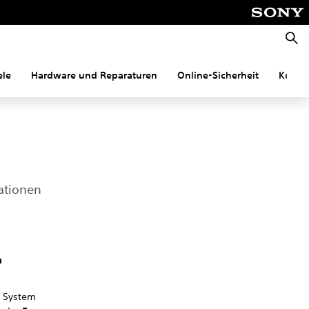
Suche
ele
Hardware und Reparaturen
Online-Sicherheit
Konnek
ationen
u
s System