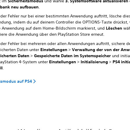
t im
Sicherheitsmodus
und wähle
3. Systemsoftware aktualisieren
bank neu aufbauen
.
der Fehler nur bei einer bestimmten Anwendung auftritt, lösche die
dung, indem du auf deinem Controller die OPTIONS-Taste drückst,
e Anwendung auf dem Home-Bildschirm markierst, und
Löschen
wäh
lliere die Anwendung über den PlayStation Store erneut.
der Fehler bei mehreren oder allen Anwendungen auftritt, sichere d
icherten Daten unter
Einstellungen
>
Verwaltung der von der An
icherten Daten
>
Gespeicherte Daten im Systemspeicher
und initia
layStation 4-System unter
Einstellungen
>
Initialisierung
>
PS4 initi
ll
.
itsmodus auf PS4