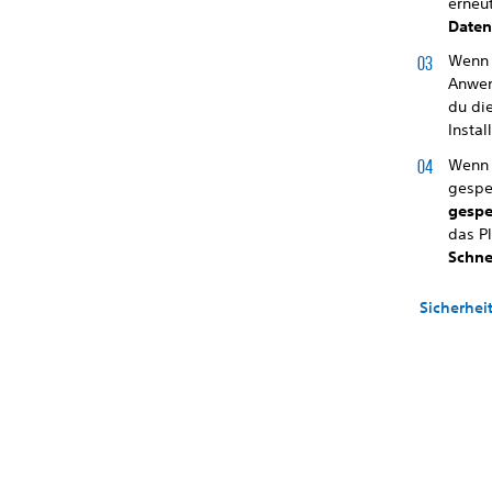
erneu
Daten
Wenn 
Anwen
du di
Insta
Wenn 
gespe
gespe
das P
Schne
Sicherhe