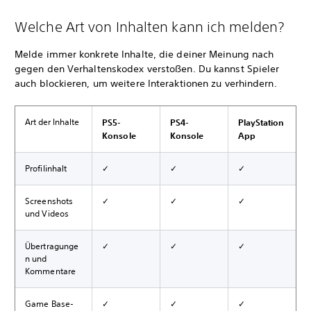
Welche Art von Inhalten kann ich melden?
Melde immer konkrete Inhalte, die deiner Meinung nach
gegen den Verhaltenskodex verstoßen. Du kannst Spieler
auch blockieren, um weitere Interaktionen zu verhindern.
Art der Inhalte
PS5-
PS4-
PlayStation
Konsole
Konsole
App
Profilinhalt
✓
✓
✓
Screenshots
✓
✓
✓
und Videos
Übertragunge
✓
✓
✓
n und
Kommentare
Game Base-
✓
✓
✓