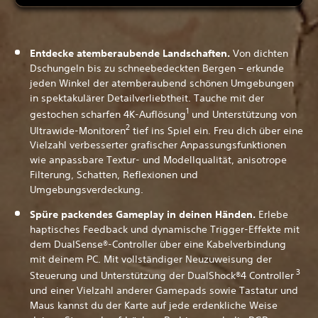
Entdecke atemberaubende Landschaften.
Von dichten
Dschungeln bis zu schneebedeckten Bergen – erkunde
jeden Winkel der atemberaubend schönen Umgebungen
in spektakulärer Detailverliebtheit. Tauche mit der
1
gestochen scharfen 4K-Auflösung
und Unterstützung von
2
Ultrawide-Monitoren
tief ins Spiel ein. Freu dich über eine
Vielzahl verbesserter grafischer Anpassungsfunktionen
wie anpassbare Textur- und Modellqualität, anisotrope
Filterung, Schatten, Reflexionen und
Umgebungsverdeckung.
Spüre packendes Gameplay in deinen Händen.
Erlebe
haptisches Feedback und dynamische Trigger-Effekte mit
dem DualSense®-Controller über eine Kabelverbindung
mit deinem PC. Mit vollständiger Neuzuweisung der
3
Steuerung und Unterstützung der DualShock®4 Controller
und einer Vielzahl anderer Gamepads sowie Tastatur und
Maus kannst du der Karte auf jede erdenkliche Weise