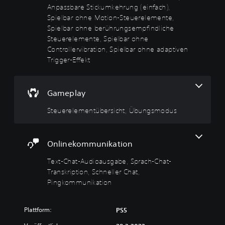
e
a
t
n
Anpassbare Stickumkehrung (einfach),
d
i
l
n
-
g
e
e
Spielbar ohne Motion-Steuerelemente,
e
n
C
(
s
A
Spielbar ohne berührungsempfindliche
n
s
h
S
e
u
t
Steuerelemente, Spielbar ohne
t
a
p
d
i
h
Controllervibration, Spielbar ohne adaptiven
d
t
i
i
n
ä
i
s
Trigger-Effekt
e
o
l
f
e
k
l
a
t
a
B
ö
s
u
U
c
e
n
i
s
n
Gameplay
l
n
h
s
g
t
e
e
)
t
a
e
Steuerelementübersicht, Übungsmodus
g
n
k
b
D
r
u
d
e
e
u
t
n
i
i
s
k
i
g
r
n
Onlinekommunikation
o
a
t
e
v
F
e
n
e
n
o
a
Text-Chat-Audioausgabe, Sprach-Chat-
i
n
l
d
r
r
n
Transkription, Schneller Chat,
s
n
e
g
b
s
t
u
Pingkommunikation
r
e
v
t
f
r
S
l
e
e
ü
f
t
e
r
l
r
ü
Plattform:
PS5
e
s
s
l
d
r
u
e
t
e