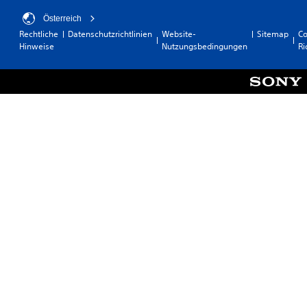
i
ä
i
a
n
e
n
c
Österreich
t
s
l
g
k
Rechtliche
Datenschutzrichtlinien
Website-
Sitemap
Co
i
t
e
e
Hinweise
Nutzungsbedingungen
Ri
e
v
v
n
a
m
o
e
f
u
r
p
o
n
s
f
l
f
a
z
o
g
l
i
u
r
e
l
n
m
m
n
e
d
A
u
l
n
l
u
l
o
R
i
d
i
s
i
c
i
e
ü
c
h
r
o
b
h
t
k
e
e
t
e
n
e
u
i
W
k
n
i
n
ö
a
g
t
s
r
n
e
(
a
t
n
n
e
t
e
s
z
i
z
r
t
u
n
,
.
A
k