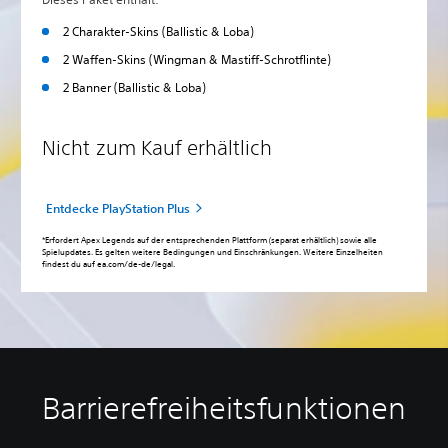
2 Charakter-Skins (Ballistic & Loba)
2 Waffen-Skins (Wingman & Mastiff-Schrotflinte)
2 Banner (Ballistic & Loba)
Nicht zum Kauf erhältlich
Entdecke PlayStation Plus
*Erfordert Apex Legends auf der entsprechenden Plattform (separat erhältlich) sowie alle
Spielupdates. Es gelten weitere Bedingungen und Einschränkungen. Weitere Einzelheiten
findest du auf ea.com/de-de/legal.
Barrierefreiheitsfunktionen
F
M
U
A
S
T
a
o
n
n
t
e
r
n
t
p
e
x