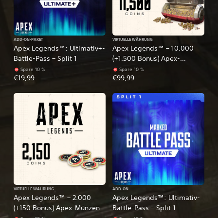
ADD-ON-PAKET
VIRTUELLE WÄHRUNG
Apex Legends™: Ultimativ+-
Apex Legends™ – 10.000
Battle-Pass – Split 1
(+1.500 Bonus) Apex-
Münzen
Spare 10 %
Spare 10 %
€19,99
€99,99
VIRTUELLE WÄHRUNG
ADD-ON
Apex Legends™ – 2.000
Apex Legends™: Ultimativ-
(+150 Bonus) Apex-Münzen
Battle-Pass – Split 1