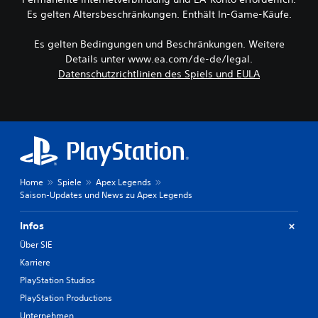
e
U
k
s
-
r
Es gelten Altersbeschränkungen. Enthält In-Game-Käufe.
n
ö
D
d
A
t
n
u
e
u
e
n
Es gelten Bedingungen und Beschränkungen. Weitere
k
n
r
d
e
Details unter www.ea.com/de-de/legal.
a
,
s
n
i
Datenschutzrichtlinien des Spiels und EULA
n
d
t
a
o
n
a
ü
l
s
D
m
t
s
t
u
i
z
T
i
k
t
u
e
m
a
s
n
x
S
n
i
g
t
p
n
e
f
a
i
s
l
Home
Spiele
Apex Legends
ü
n
e
t
e
Saison-Updates und News zu Apex Legends
r
g
l
d
i
U
e
e
i
c
m
z
Infos
i
e
h
b
e
n
A
t
Über SIE
e
i
e
u
e
l
g
Karriere
U
d
r
e
t
m
PlayStation Studios
i
z
g
w
g
o
u
u
PlayStation Productions
e
e
a
u
n
r
Unternehmen
b