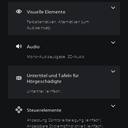
b
o
e
a
u
t
a
-
r
s
e
-
Visuelle Elemente
l
A
t
s
r
C
Farbalternativen, Alternativen zum
t
u
i
u
e
h
Audioeinsatz
e
d
t
n
l
a
r
i
e
g
e
t
n
o
l
C
m
-
a
a
(
o
e
A
Audio
t
u
e
n
n
u
i
s
i
t
t
d
Mono-Audioausgabe, 3D-Audio
v
g
n
r
ü
i
e
a
f
o
b
o
n
b
a
l
e
a
Untertitel und Tafeln für
e
c
l
r
u
Z
Hörgeschädigte
h
e
s
s
u
D
)
r
i
g
m
Untertitel (einfach)
u
S
b
c
a
k
D
p
a
e
h
b
a
i
n
l
t
e
s
Steuerelemente
e
n
S
e
D
T
l
s
p
g
Anpassung Controllerbelegung (einfach),
u
e
e
t
i
u
k
x
Anpassbare Stickempfindlichkeit (einfach),
n
d