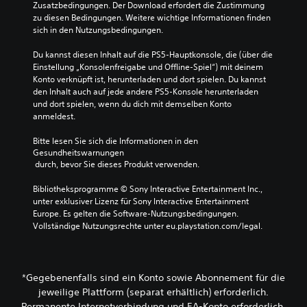
e
v
g
Zusatzbedingungen. Der Download erfordert die Zustimmung 
e
a
i
r
e
s
zu diesen Bedingungen. Weitere wichtige Informationen finden 
i
n
g
d
P
t
sich in den Nutzungsbedingungen.
t
e
s
a
r
e
e
F
s
k
e
n
Du kannst diesen Inhalt auf die PS5-Hauptkonsole, die (über die 
i
a
s
s
r
F
Einstellung „Konsolenfreigabe und Offline-Spiel“) mit deinem 
n
r
e
e
i
i
Konto verknüpft ist, herunterladen und dort spielen. Du kannst 
s
b
l
t
g
den Inhalt auch auf jede andere PS5-Konsole herunterladen 
p
e
e
b
s
u
und dort spielen, wenn du dich mit demselben Konto 
t
h
n
e
a
r
anmeldest.
e
i
k
S
u
e
n
o
ö
i
s
n
Bitte lesen Sie sich die Informationen in den 
.
n
n
g
w
.
Gesundheitswarnungen
n
n
ä
S
 durch, bevor Sie dieses Produkt verwenden.
e
a
h
Ü
p
n
l
l
r
Bibliotheksprogramme © Sony Interactive Entertainment Inc., 
b
g
k
e
a
unter exklusiver Lizenz für Sony Interactive Entertainment 
u
e
o
n
c
Europe. Es gelten die Software-Nutzungsbedingungen. 
n
ä
m
o
h
Vollständige Nutzungsrechte unter eu.playstation.com/legal.
g
n
m
d
-
s
d
t
e
C
m
e
.
r
h
r
o
d
a
*Gegebenenfalls sind ein Konto sowie Abonnement für die
t
d
i
t
jeweilige Plattform (separat erhältlich) erforderlich.
3
w
e
u
s
D
Permanente Internetverbindung und EA-Konto erforderlich.