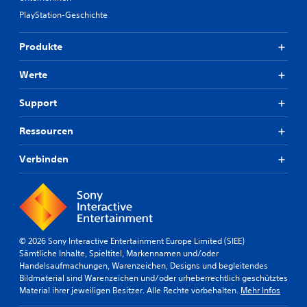
u
n
g
d
u
s
t
PlayStation-Geschichte
e
e
n
g
e
n
n
g
a
r
n
.
Produkte
b
b
s
u
e
e
c
t
n
Werte
s
S
h
z
u
o
e
c
e
t
e
i
Support
h
n
z
i
d
.
n
e
n
e
e
Ressourcen
n
s
n
l
,
A
t
s
l
Verbinden
i
e
n
i
e
n
l
n
p
d
r
l
d
a
e
e
C
.
s
r
n
h
s
d
,
a
b
A
u
d
t
© 2026 Sony Interactive Entertainment Europe Limited (SIEE)
a
l
d
a
Sämtliche Inhalte, Spieltitel, Markennamen und/oder
D
r
a
t
s
Handelsaufmachungen, Warenzeichen, Designs und begleitendes
u
s
e
s
e
Bildmaterial sind Warenzeichen und/oder urheberrechtlich geschütztes
k
S
K
S
r
Material ihrer jeweiligen Besitzer. Alle Rechte vorbehalten.
Mehr Infos
a
p
l
t
n
n