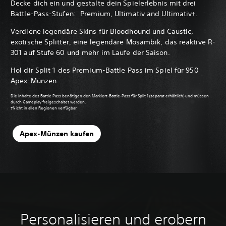
Decke dich ein und gestalte dein Spielerlebnis mit drei
Battle-Pass-Stufen: Premium, Ultimativ and Ultimativ+.
Verdiene legendäre Skins für Bloodhound und Caustic,
exotische Splitter, eine legendäre Mosambik, das reaktive R-
301 auf Stufe 60 und mehr im Laufe der Saison.
Hol dir Split 1 des Premium-Battle Pass im Spiel für 950
Apex-Münzen.
Die Inhalte des Battle Pass benötigen den Markiert-Battle-Pass für Split 1 (separat erhältlich) und müssen
durch Gameplay freigeschaltet werden.
†Nicht in allen Regionen verfügbar
Apex-Münzen kaufen
Personalisieren und erobern