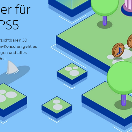
er für
PS5
rzichtbaren 3D-
on-Konsolen geht es
ngen und alles
hst.