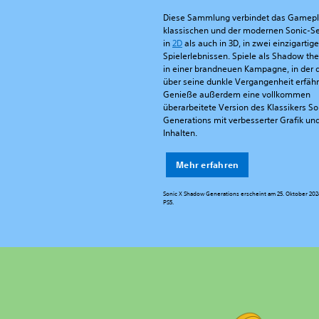
Diese Sammlung verbindet das Gamepl
klassischen und der modernen Sonic-Se
in
2D
als auch in 3D, in zwei einzigartig
Spielerlebnissen. Spiele als Shadow t
in einer brandneuen Kampagne, in der 
über seine dunkle Vergangenheit erfähr
Genieße außerdem eine vollkommen
überarbeitete Version des Klassikers So
Generations mit verbesserter Grafik un
Inhalten.
Mehr erfahren
Sonic X Shadow Generations erscheint am 25. Oktober 202
PS5.