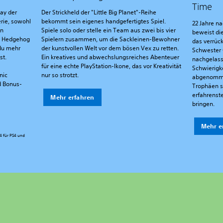
Time
ay der
Der Strickheld der "Little Big Planet"-Reihe
rie, sowohl
bekommt sein eigenes handgefertigtes Spiel.
22 Jahre na
en
Spiele solo oder stelle ein Team aus zwei bis vier
beweist di
he Hedgehog
Spielern zusammen, um die Sackleinen-Bewohner
das verrück
du mehr
der kunstvollen Welt vor dem bösen Vex zu retten.
Schwester C
st.
Ein kreatives und abwechslungsreiches Abenteuer
nachgelass
für eine echte PlayStation-Ikone, das vor Kreativität
Schwierigke
nic
nur so strotzt.
abgenomme
d Bonus-
Trophäen so
erfahrenst
Mehr erfahren
bringen.
Mehr e
4 für PS4 und