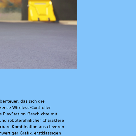
benteuer, das sich die
Sense Wireless-Controller
e PlayStation-Geschichte mit
und roboterähnlicher Charaktere
derbare Kombination aus cleveren
wertiger Grafik, erstklassigen