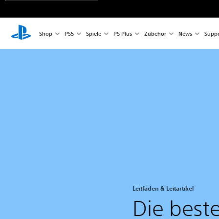
Shop
PS5
Spiele
PS Plus
Zubehör
News
Suppo
Leitfäden & Leitartikel
Die best