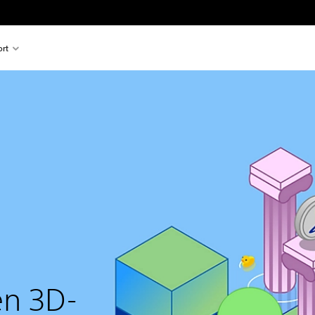
rt
en 3D-