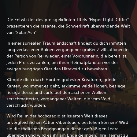
Die Entwickler des preisgekrönten Titels "Hyper Light Drifter"
präsentieren die rasante, die Schwerkraft überwindende Welt
von "Solar Ash"!
In einer surrealen Traumlandschaft findest du dich inmitten
lang verlassener Ruinen vergangener großer Zivilisationen in
der Person von Rei wieder, einer Voidrunnerin, die bereit ist,
jeden Preis zu zahlen, um ihren Heimatplaneten vor der
ewigen hungrigen Gier des Ultravoid zu bewahren.
Kämpfe dich durch Horden grotesker Kreaturen, grinde
Kanten, wo immer es geht, erklimme wilde Höhen, besiege
riesige Bosse und surfe auf den aschenen Wolken
zerschmetterter, vergangener Welten, die vom Void
verschluckt wurden.
Wird Rei in der hochgradig stilisierten Welt dieses
unvergleichlichen Action-Abenteuers bestehen können? Wird
sie die tödlichen Begegnungen dieser gefräßigen Leere
überleben und wird es ihr am Ende gelingen, ihre Heimat zu