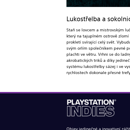
Lukostřelba a sokolni
Staň se lovcem a mistrovským lu
který na tajuplném ostrově zlom
prokletí svírající celý svět. Vybudu
svým orlím společníkem pevné p
plachti ve větru. Vrhni se do ladn
akrobatických triků a díky jedin
systému lukostřelby sázej i ve vy
rychlostech dokonale přesné trefy
Objev jedinečné a inovativní záži