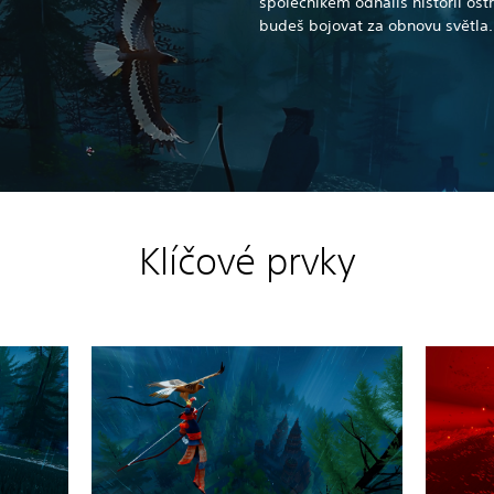
společníkem odhalíš historii ost
budeš bojovat za obnovu světla.
Klíčové prvky