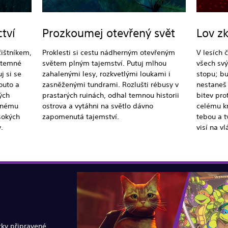
ctví
Prozkoumej otevřený svět
Lov z
čištníkem,
Proklesti si cestu nádherným otevřeným
V lesích 
í temné
světem plným tajemství. Putuj mlhou
všech svý
j si se
zahalenými lesy, rozkvetlými loukami i
stopu; bu
outo a
zasněženými tundrami. Rozlušti rébusy v
nestaneš 
ých
prastarých ruinách, odhal temnou historii
bitev pro
ečnému
ostrova a vytáhni na světlo dávno
celému kr
sokých
zapomenutá tajemství.
tebou a t
.
visí na vl
tky připravené