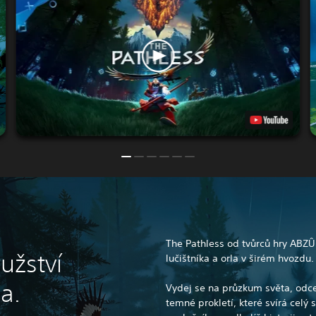
The Pathless od tvůrců hry ABZÛ
užství
lučištníka a orla v širém hvozdu.
la.
Vydej se na průzkum světa, odce
temné prokletí, které svírá celý