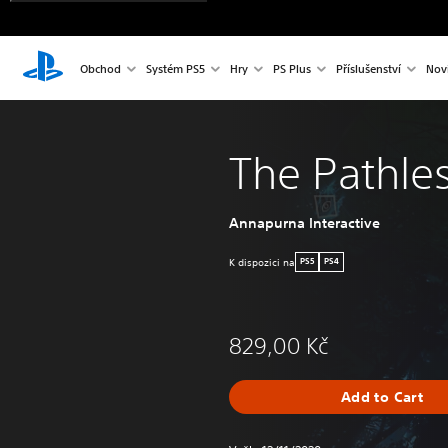
Obchod
Systém PS5
Hry
PS Plus
Příslušenství
Nov
The Pathle
Annapurna Interactive
K dispozici na
PS5
PS4
829,00 Kč
Add to Cart