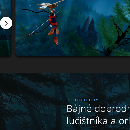
PŘEHLED HRY
Bájné dobrodr
lučištníka a or