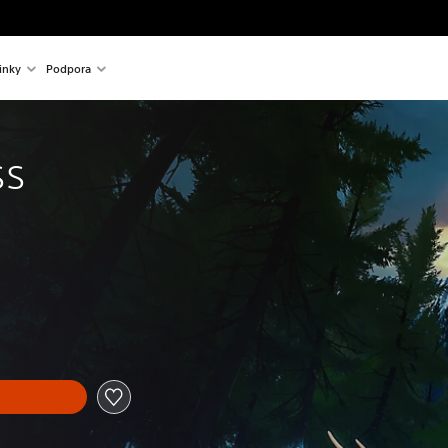
inky
Podpora
ss