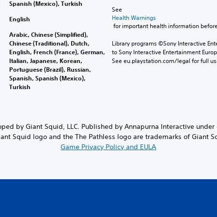
Spanish (Mexico), Turkish
See 
Health Warnings
English
 for important health information before
Arabic, Chinese (Simplified),
Chinese (Traditional), Dutch,
Library programs ©Sony Interactive Ente
English, French (France), German,
to Sony Interactive Entertainment Euro
Italian, Japanese, Korean,
See eu.playstation.com/legal for full us
Portuguese (Brazil), Russian,
Spanish, Spanish (Mexico),
Turkish
ed by Giant Squid, LLC. Published by Annapurna Interactive under ex
iant Squid logo and the The Pathless logo are trademarks of Giant Squ
Game Privacy Policy and EULA