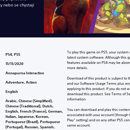
ly nebo se chystají
To play this game on PS5, your system 
PS4, PS5
latest system software. Although this 
features available on PS4 may be absen
11/11/2020
more details.
Annapurna Interactive
Download of this product is subject to t
Adventure, Action
and our Software Usage Terms plus any s
applying to this product. If you do not w
English
download this product. See Terms of Se
information.
Arabic, Chinese (Simplified),
Chinese (Traditional), Dutch,
You can download and play this content
English, French (France), German,
associated with your account (through t
Italian, Japanese, Korean,
Play” setting) and on any other PS5 con
Portuguese (Brazil), Portuguese
same account.
(Portugal), Russian, Spanish,