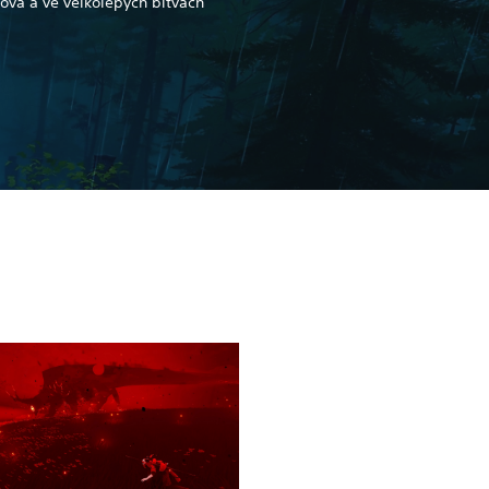
rova a ve velkolepých bitvách