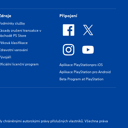
Zdroje
Připojení
Podmínky služby
Zásady zrušení transakce v
obchodě PS Store
Věková klasifikace
Zdravotní varování
Vývojáři
Oficiální licenční program
Aplikace PlayStationpro iOS
Aplikace PlayStation pro Android
Beta Program at PlayStation
ly chráněnými autorskými právy příslušných vlastníků. Všechna práva