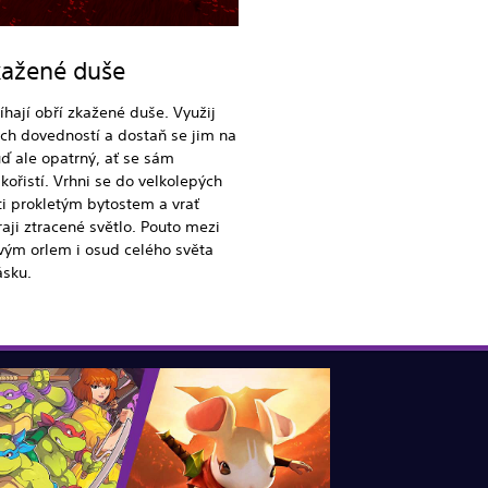
kažené duše
číhají obří zkažené duše. Využij
ch dovedností a dostaň se jim na
ď ale opatrný, ať se sám
kořistí. Vrhni se do velkolepých
ti prokletým bytostem a vrať
aji ztracené světlo. Pouto mezi
vým orlem i osud celého světa
ásku.