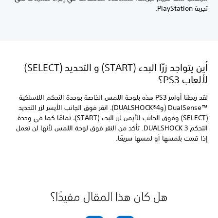
تجربة PlayStation.
أين يتواجد زرّا البدء (START) و التحديد (SELECT)
لألعاب PS3؟
لقد ربطنا أوامر PS3 هذه بلوحة اللمس الخاصة بوحدة التحكم اللاسلكية
DualSense™‎ (وDUALSHOCK®4). انقر فوق الجانب الأيسر لزر التحديد
(SELECT) وفوق الجانب الأيمن لزر البدء (START)، تمامًا كما في وحدة
التحكم DUALSHOCK 3. تأكد من النقر فوق لوحة اللمس لأنها لن تعمل
إذا قمت بلمسها أو لمسها سريعًا.
هل كان هذا المقال مفيدًا؟