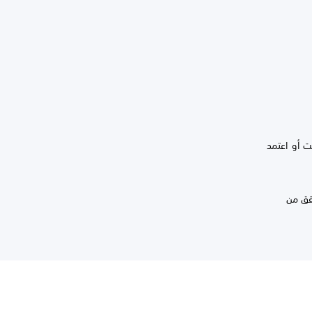
نت أو اعتمد
قق من