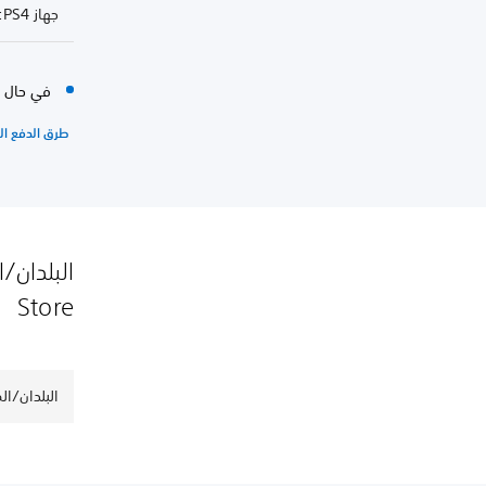
جهاز PS4: استخدم Apple Pay
في حال عدم توفر Apple Pay ف
طرق الدفع ال
Store
البلدان/المنا