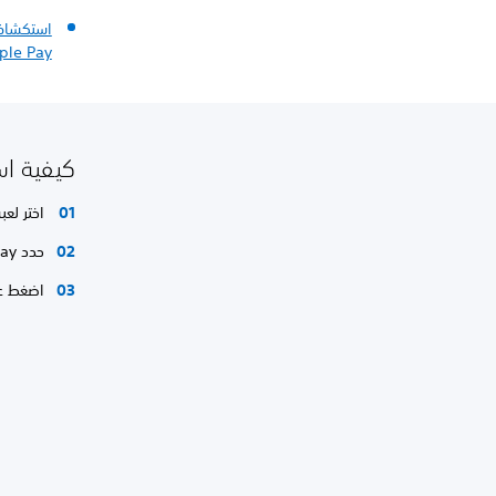
استكشاف 
ple Pay
كيفية استخدام 
اختر لعب
حدد Apple Pay كطريقة للدفع عند الدفع.
اضغط ع