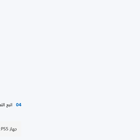
اتبع ال
جهاز PS5: استخدم Apple Pay