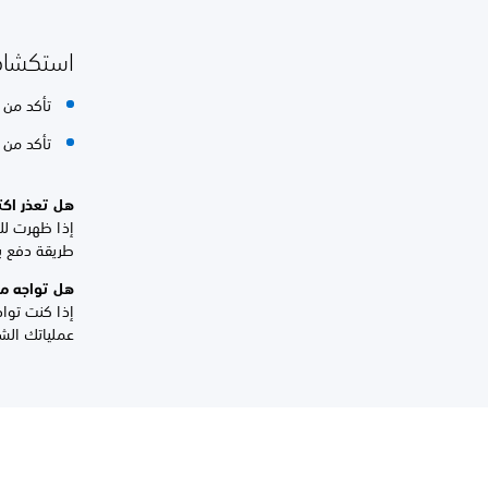
استكشاف ا
تأكد من إعداد Apple Pay على هاتفك أو 
تأكد من أ
هل تعذر اكت
إذا ظهرت لك 
طريقة دفع بد
هل تواجه م
إذا كنت توا
عملياتك الش