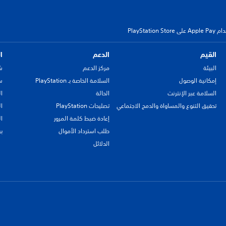
PlayStation 
القيم
الدعم
ا
البيئة
مركز الدعم
ش
إمكانية الوصول
السلامة الخاصة بـ PlayStation
سي
السلامة عبر الإنترنت
الحالة
ا
تحقيق التنوع والمساواة والدمج الاجتماعي
تصليحات PlayStation
ا
إعادة ضبط كلمة المرور
ا
طلب استرداد الأموال
ب
الدلائل