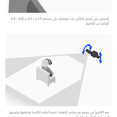
للحصول على أفضل النتائج، حدّد موضعك على مسافة 1,5‎ م – 2,0‎ م (4,9 – 6,6
أقدام) من الكاميرا.
ضع الكاميرا في موقع غير معرّض للاهتزاز. اضبط ارتفاع الكاميرا واتجاهها وزاويتها.
العب أمام الكاميرا مباشرةً.