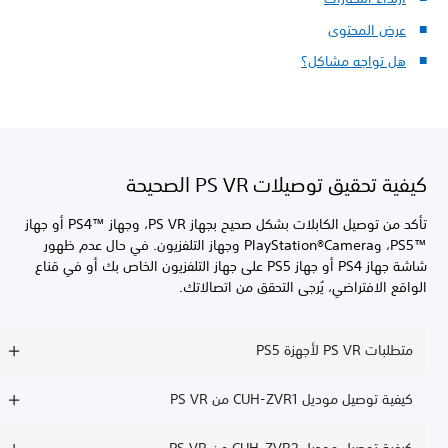
عرض المحتوى
هل تواجه مشاكل؟
كيفية تحقيق توصيلات PS VR الصحيحة
تأكد من توصيل الكابلات بشكل صحيح بجهاز PS VR، وجهاز PS4™‎ أو جهاز
PS5™‎، وPlayStation®Camera وجهاز التلفزيون. في حال عدم ظهور
شاشة جهاز PS4 أو جهاز PS5 على جهاز التلفزيون الخاص بك أو في قناع
الواقع الافتراضي، يُرجى التحقق من اتصالاتك.
متطلبات PS VR لأجهزة PS5
كيفية توصيل موديل CUH-ZVR1 من PS VR