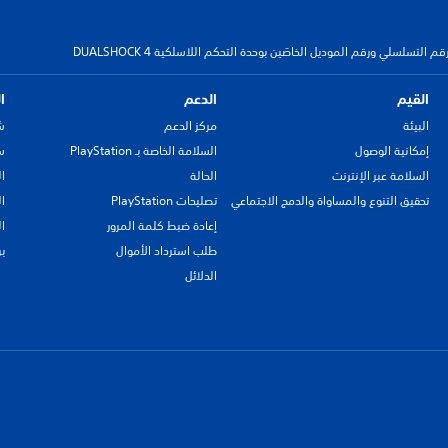
م التسلسلي ورقم الموديل الخاصَين بوحدة التحكم اللاسلكية DUALSHOCK 4
القيم
الدعم
ا
البيئة
مركز الدعم
ش
إمكانية الوصول
السلامة الخاصة بـ PlayStation
سي
السلامة عبر الإنترنت
الحالة
ا
تحقيق التنوع والمساواة والدمج الاجتماعي
تصليحات PlayStation
ا
إعادة ضبط كلمة المرور
ا
طلب استرداد الأموال
ب
الدلائل