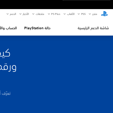
متجر
PS5‏
الألعاب
PS Plus
ملحقات
الأخبار
الدعم
شاشة الدعم الرئيسية
حالة PlayStation
الحساب والأ
كيف
ورقم
تعرّف 