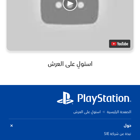
استولِ على العرش
الصفحة الرئيسية
استولِ على العرش
حول
نبذة عن شركة SIE