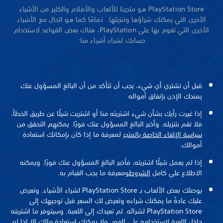
PlayStation Store هو متجرنا للألعاب والأفلام والكثير من الأشياء
الأخرى التي يمكنك شراؤها وتنزيلها. تمامًا كما هو الحال مع الأشياء
الأخرى التي تقوم بها على PlayStation، هناك بعض القواعد لاستخدام
حسابك لشراء أشياء منا:
قبل أن تشتري أي شيء، يجب أن تتأكد من أن البالغ المسؤول عنك
يمنحك الإذن بإنفاق أمواله
إذا غيرت رأيك بشأن شيء اشتريته منا أو اشتريت شيئًا عن طريق الخطأ،
فلا تقم بتنزيله. وأخبر البالغ المسؤول عنك فورًا. يمكنهم التحقق من
سياسة الإلغاء الخاصة بالمتجر
لمعرفة ما إذا كان بإمكانك استعادة
أموالك.
إذا لم يعمل شيئًا اشتريته، فأخبر البالغ المسؤول عنك فورًا. ويمكنه
الاطلاع على كامل
الشروط
ومعرفة ما يجب القيام به.
يوصلك بعض الألعاب بـ PlayStation Store لشراء الأشياء. وتعرض
عليك عادةً ما يمكنك شراءه وتعرض لك السعر قبل توجيهك إلى
PlayStation Store لشرائه. ثم تعيدك إلى اللعبة. وسيتوفر ما اشتريته
داخل اللعبة لاستخدامه على الفور. ولا يمكنك استعادة مالك إلا إذا لم