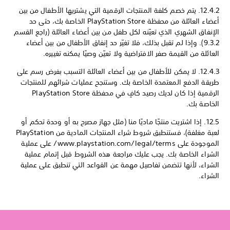
12.4.2. يتم خصم كلفة المنتجات الرقمية التي يشتريها الأطفال من بين
أعضاء العائلة من محفظة PlayStation Store الخاصة بك، حتى حد
الإنفاق الشهري الذي تعيّنه لكل طفل من بين أعضاء العائلة (راجع القسم
9.3.2). وإذا لم تقبل بذلك، فلا تغيّر حد إنفاق الأطفال من بين أعضاء
العائلة من القيمة صفر الافتراضية ولا تعيّن وصيًا يمكنه تغييره.
12.4.3. لا يمكن للأطفال من بين أعضاء العائلة التسبب بفرض رسم على
طريقة الدفع المعتمدة الخاصة بك. وستنجح عمليات شرائهم للمنتجات
الرقمية إذا كان لديك رصيد كافٍ في محفظة PlayStation Store
الخاصة بك.
12.5. إذا اشتريت منتجًا ماديًا منا (مثل جهاز مصرح به أو وحدة تحكم أو
لعبة مغلفة)، فستنطبق شروط شراء المنتجات المادية من PlayStation
الموجودة على www.playstation.com/legal/terms/ على عملية
الشراء الخاصة بك. يجب عليك مراجعة هذه الشروط قبل إتمام عملية
الشراء، لأنها تتضمن تفاصيل مهمة عن القواعد التي تنطبق على عملية
الشراء.