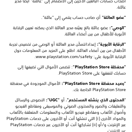
أصحاب حسابات البالغين الآخرين إلى الانضمام إلى "عائلته" أيضًا مدير
عائلة.
"عضو العائلة"
أي صاحب حساب ينتمي إلى "عائلة".
"الوصي":
عضو عائلة بالغ يعيّنه مدير العائلة الذي يمكنه تعيين الرقابة
الأبوية للأطفال من بين أعضاء العائلة.
"الرقابة الأبوية":
إعدادات
تمكّن مدير العائلة أو الوصي من تخصيص تجربة
الأطفال من بين أعضاء العائلة. اطلع على المزيد من المعلومات حول
الرقابة الأبوية على: www.playstation.com/safety.
"محفظة PlayStation Store"
: تتضمن الأموال التي تضيفها إلى
حسابك لتنفقها على PlayStation Store.
"رصيد محفظة PlayStation Store":
الأموال الموجودة في محفظة
PlayStation Store الخاصة بك.
"
المحتوى الذي ينشئه المستخدم"
، أو
"UGC":
النصوص والرسائل
والتعليقات والصور والمحتوى الصوتي والموسيقى ومقاطع الفيديو
وأصول الألعاب ومقاطع فيديو الألعاب والمعلومات المتعلقة بالألعاب
والمواد الأخرى (i) التي تنشئها أنت أو الآخرون على خدمات PlayStation
عبر الإنترنت و/أو (ii) تشاركها أنت أو الآخرون عبر خدمات PlayStation
عبر الإنترنت.