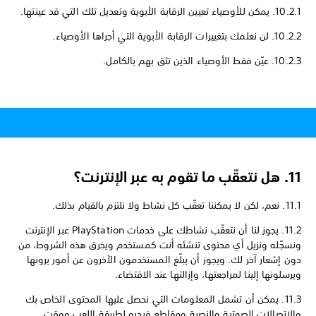
10.2.1. يمكن للأوصياء تعيين الرقابة الأبوية وتعديل تلك التي قد عينتها.
10.2.2. لن نعلمك بتغييرات الرقابة الأبوية التي أجراها الأوصياء.
10.2.3. عيّن فقط الأوصياء الذين تثق بهم بالكامل.
11. هل نتعقّب ما تقوم به عبر الإنترنت؟
11.1. نعم، لكن لا يمكننا تعقّب كل نشاط ولا نلتزم بالقيام بذلك.
11.2. يجوز لنا أن نتعقّب نشاطك على خدمات PlayStation عبر الإنترنت
ونسجّله ونزيل أي محتوى تنشئه أنت كمستخدم ويخرق هذه الشروط، من
دون إشعار آخر لك. ويجوز أن يبلّغ المستخدمون الآخرون عن أمور يرونها
ويرسلونها إلينا لمراجعتها، وإزالتها عند الاقتضاء.
11.3. يمكن أن تشمل المعلومات التي نحصل عليها المحتوى الخاص بك
والاتصالات الصوتية والنصية ومقاطع فيديو لطريقة اللعب ووقت