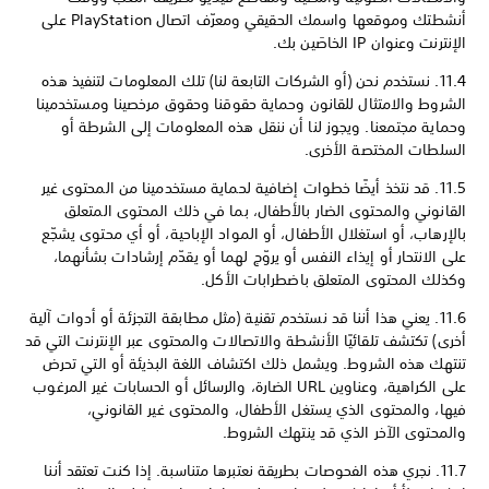
أنشطتك وموقعها واسمك الحقيقي ومعرّف اتصال PlayStation على
الإنترنت وعنوان IP الخاصَين بك.
11.4. نستخدم نحن (أو الشركات التابعة لنا) تلك المعلومات لتنفيذ هذه
الشروط والامتثال للقانون وحماية حقوقنا وحقوق مرخصينا ومستخدمينا
وحماية مجتمعنا. ويجوز لنا أن ننقل هذه المعلومات إلى الشرطة أو
السلطات المختصة الأخرى.
11.5. قد نتخذ أيضًا خطوات إضافية لحماية مستخدمينا من المحتوى غير
القانوني والمحتوى الضار بالأطفال، بما في ذلك المحتوى المتعلق
بالإرهاب، أو استغلال الأطفال، أو المواد الإباحية، أو أي محتوى يشجّع
على الانتحار أو إيذاء النفس أو يروّج لهما أو يقدّم إرشادات بشأنهما،
وكذلك المحتوى المتعلق باضطرابات الأكل.
11.6. يعني هذا أننا قد نستخدم تقنية (مثل مطابقة التجزئة أو أدوات آلية
أخرى) تكتشف تلقائيًا الأنشطة والاتصالات والمحتوى عبر الإنترنت التي قد
تنتهك هذه الشروط. ويشمل ذلك اكتشاف اللغة البذيئة أو التي تحرض
على الكراهية، وعناوين URL الضارة، والرسائل أو الحسابات غير المرغوب
فيها، والمحتوى الذي يستغل الأطفال، والمحتوى غير القانوني،
والمحتوى الآخر الذي قد ينتهك الشروط.
11.7. نجري هذه الفحوصات بطريقة نعتبرها متناسبة. إذا كنت تعتقد أننا