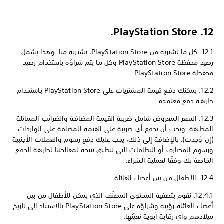
12. PlayStation Store.
12.1. كل ما تشتريه من PlayStation Store، تشتريه منا. وهذا يشمل
رصيد محفظة PlayStation Store وكل ما يتم شراؤه باستخدام رصيد
محفظة PlayStation Store.
12.2. يمكنك دفع قيمة المشتريات على PlayStation Store باستخدام
طريقة دفع معتمدة.
12.3. السعر المعروض شامل ضريبة القيمة المضافة والضرائب المماثلة
المطبقة. ويجب أن تدفع أي ضريبة على القيمة المضافة على الواردات
(إن وُجدت). بالإضافة إلى ذلك، يجب عليك دفع رسوم والعملات الأجنبية
ورسوم المصارف أو البطاقات التي تنطبق نتيجة لمعالجتنا لطريقة الدفع
الخاصة بك وفقًا لعملية الشراء.
12.4. الأطفال من بين أعضاء العائلة:
12.4.1. نقوم بتصفية المحتوى المصنّف الذي يمكن للأطفال من بين
أعضاء العائلة رؤيته وشراؤه على PlayStation Store بالاستناد إلى تاريخ
ميلادهم وأي رقابة أبوية تعيّنها.