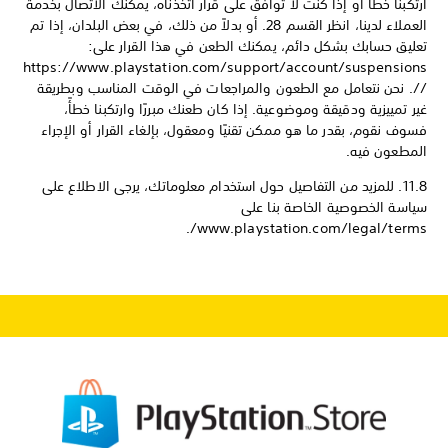
ارتكبنا خطأ أو إذا كنت لا توافق على قرار اتخذناه، يمكنك الاتصال بخدمة
العملاء لدينا، انظر القسم 28. أو بدلاً من ذلك، في بعض البلدان، إذا تم
تعليق حسابك بشكل دائم، يمكنك الطعن في هذا القرار على:
https://www.playstation.com/support/account/suspensions
//. نحن نتعامل مع الطعون والمراجعات في الوقت المناسب وبطريقة
غير تمييزية ودقيقة وموضوعية. إذا كان طعنك مبررًا وارتكبنا خطأً،
فسوف نقوم، بقدر ما هو ممكن تقنيًا ومعقول، بإلغاء القرار أو الإجراء
المطعون فيه.
11.8. للمزيد من التفاصيل حول استخدام معلوماتك، يرجى الاطلاع على
سياسة الخصوصية الخاصة بنا على
www.playstation.com/legal/terms/.