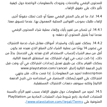
للمحتوى الرقمي والخدمات ونزودك بالمعلومات الواضحة حول كيفية
تأثير ذلك على حقوق الإلغاء.
14.4. لذا، ما لم يكن المنتج الرقمي معيبًا أو كنت تملك حقوقًا أخرى
لإلغاء طلبك بموجب القوانين المحلية المعمول بها، عندما تتسوق معنا:
14.4.1. لن تتمكن من تغيير رأيك وإلغاء عملية شراء المحتوى الرقمي
عندما تبدأ بتنزيل المحتوى أو دفقه؛ و
14.4.2. يمكنك تغيير رأيك واسترداد أموالك مقابل شراء خدمة الاشتراك
في غضون 14 يومًا من عملية الشراء لكن المبلغ الذي نعيده قد يكون
أقل من سعر الشراء (لحساب الاستخدام الذي نفذته على الخدمة). بدلاً من
ذلك، إذا كنت ترغب في إنهاء اشتراكك عند استحقاق الدفعة التالية،
يمكنك القيام بذلك عن طريق تعديل إعدادات اشتراكك في أي وقت قبل
تاريخ الدفعة التالية (انظر www.playstation.com/cancel-
subscription لمزيد من المعلومات). إذا قمت بذلك، فلن ينتهي
اشتراكك على الفور (يمكنك الاستمرار في استخدامه حتى تاريخ الدفعة
التالية) ولكنه سيوقف دفعات الاشتراك المستقبلية.
14.5. لمزيد من المعلومات حول حقوق الإلغاء بسبب تغيير الرأي بالنسبة
للمنتجات المادية، راجع شروط شراء المنتجات المادية من PlayStation
المتوفرة على
www.playstation.com/legal/Terms/
.