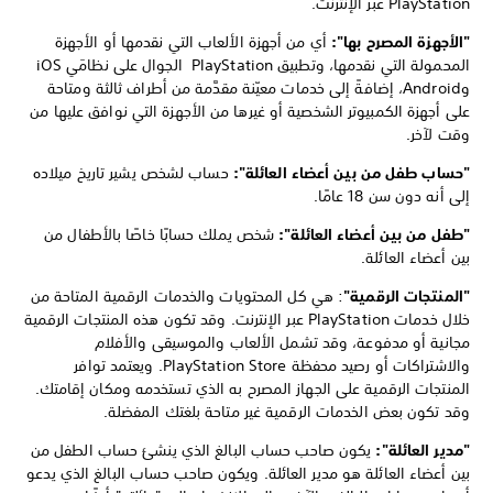
PlayStation عبر الإنترنت.
"الأجهزة المصرح بها":
أي من أجهزة الألعاب التي نقدمها أو الأجهزة
المحمولة التي نقدمها، وتطبيق PlayStation الجوال على نظامَي iOS
وAndroid، إضافةً إلى خدمات معيّنة مقدَّمة من أطراف ثالثة ومتاحة
على أجهزة الكمبيوتر الشخصية أو غيرها من الأجهزة التي نوافق عليها من
وقت لآخر.
"حساب طفل من بين أعضاء العائلة":
حساب لشخص يشير تاريخ ميلاده
إلى أنه دون سن 18 عامًا.
"طفل من بين أعضاء العائلة":
شخص يملك حسابًا خاصًا بالأطفال من
بين أعضاء العائلة.
"المنتجات الرقمية"
: هي كل المحتويات والخدمات الرقمية المتاحة من
خلال خدمات PlayStation عبر الإنترنت. وقد تكون هذه المنتجات الرقمية
مجانية أو مدفوعة، وقد تشمل الألعاب والموسيقى والأفلام
والاشتراكات أو رصيد محفظة PlayStation Store. ويعتمد توافر
المنتجات الرقمية على الجهاز المصرح به الذي تستخدمه ومكان إقامتك.
وقد تكون بعض الخدمات الرقمية غير متاحة بلغتك المفضلة.
"مدير العائلة":
يكون صاحب حساب البالغ الذي ينشئ حساب الطفل من
بين أعضاء العائلة هو مدير العائلة. ويكون صاحب حساب البالغ الذي يدعو