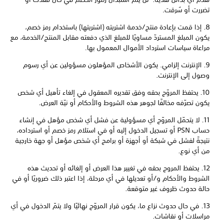
تضررت أو سُرقت.
8. إذا قمت بإعادة منتج/خدمة اشتريته (اشتريتها) باستخدام رمز خصم،
يكون المبلغ المستردّ مساويًا للمبلغ الذي دفعته مقابل المنتج/الخدمة، مع
مراعاة سياسات استرداد الأموال المعمول بها.
9. الإنترنت إلزامي. يكون الأشخاص المؤهلون مسؤولين عن أي رسوم
وصول إلى الإنترنت.
10. يحتفظ المروّج بحقه وفق تقديره المعقول في إلغاء تأهيل أي شخص
يكون تصرّفه مخالفًا لجوهر هذه الشروط والأحكام أو نيّة العرض.
11. لا يتحمّل المروّج أي مسؤولية عن فشل أي شخص مؤهل في إنشاء
حساب PSN أو تسجيل الدخول إليه أو في استلام رمز خصم أو استرداده،
نتيجةً لفشل في شبكة أو أجهزة أو برامج أي شخص مؤهل أو جهة خارجية
من أي نوع.
12. يحتفظ المروج بحقه في تغيير هذا العرض أو إلغائه أو تحديث هذه
الشروط والأحكام و/أو تعديلها في أي مرحلة، إذا اعتبر ذلك ضروريًا أو في
حالة حدوث ظروف غير متوقعة.
13. في حال حدوث نزاع ما، يكون قرار المروّج نهائيًا ولا يتمّ الدخول في أي
مراسلات أو نقاشات.