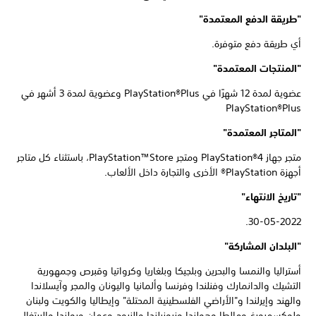
"طريقة الدفع المعتمدة"
أي طريقة دفع متوفرة.
"المنتجات المعتمدة"
عضوية لمدة 12 شهرًا في PlayStation®Plus وعضوية لمدة 3 أشهر في
PlayStation®Plus
"المتاجر المعتمدة"
متجر جهاز PlayStation®4 ومتجر PlayStation™Store، باستثناء كل متاجر
أجهزة PlayStation® الأخرى والتجارة داخل الألعاب.
"تاريخ الانتهاء"
30-05-2022.
"البلدان المشاركة"
أستراليا والنمسا والبحرين وبلجيكا وبلغاريا وكرواتيا وقبرص وجمهورية
التشيك والدانمارك وفنلندا وفرنسا وألمانيا واليونان والمجر وآيسلاندا
والهند وإيرلندا و"الأراضي الفلسطينية المحتلة" وإيطاليا والكويت ولبنان
ولوكسمبورغ ومالطا وهولندا ونيوزيلندا والنروج وعمان وبولندا والبرتغال