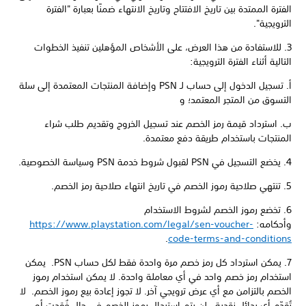
الفترة الممتدة بين تاريخ الافتتاح وتاريخ الانتهاء ضمنًا بعبارة "الفترة
الترويجية".
3. للاستفادة من هذا العرض، على الأشخاص المؤهلين تنفيذ الخطوات
التالية أثناء الفترة الترويجية:
أ. تسجيل الدخول إلى حساب لـ PSN وإضافة المنتجات المعتمدة إلى سلة
التسوق من المتجر المعتمد؛ و
ب. استرداد قيمة رمز الخصم عند تسجيل الخروج وتقديم طلب شراء
المنتجات باستخدام طريقة دفع معتمدة.
4. يخضع التسجيل في PSN لقبول شروط خدمة PSN وسياسة الخصوصية.
5. تنتهي صلاحية رموز الخصم في تاريخ انتهاء صلاحية رمز الخصم.
6. تخضع رموز الخصم لشروط الاستخدام
وأحكامه:
https://www.playstation.com/legal/sen-voucher-
.
code-terms-and-conditions
7. يمكن استرداد كل رمز خصم مرة واحدة فقط لكل حساب PSN. يمكن
استخدام رمز خصم واحد في أي معاملة واحدة. لا يمكن استخدام رموز
الخصم بالتزامن مع أي عرض ترويجي آخر. لا تجوز إعادة بيع رموز الخصم. لا
تُقدّم أي بدائل نقدية. لن يتم استبدال رموز الخصم في حال فُقدت أو