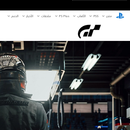
متجر
PS5‏
الألعاب
PS Plus
ملحقات
الأخبار
الدعم