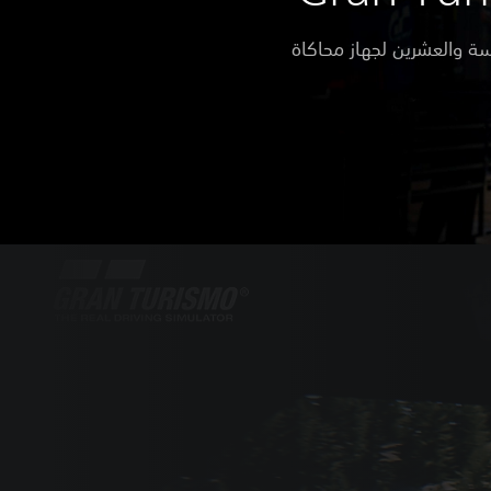
سة والعشرين لجهاز محاكاة