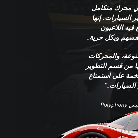
Gran Turi هي محرك متكامل
ر السيارات. إنها
فيه اللاعبون
فسهم وبكل حرية.
وعة، والمحركات
ها من قسم التطوير
خمة على استمتاع
ر السيارات."
- كازونوري ياماوتشي، رئيس Polyphony