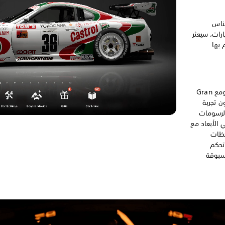
اب الناس
رات، سيعثر
 بها
قطعت Gran Turismo شوطًا طويلًا، ومع Gran
لاعبون تجربة
لرسومات
 الأبعاد مع
لاحظات
تحكم
 مسبوقة