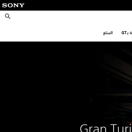
بحث
ـGT
السلع