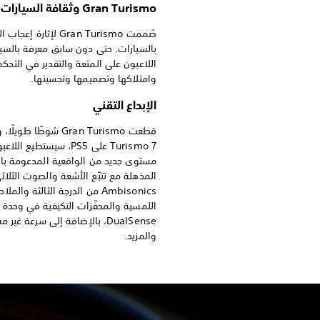
Gran Turismo وثقافة السيارات
صُممت Gran Turismo لإثارة إعج
بالسيارات. حتى دون سابق معرفة بالسيا
اللاعبون على المتعة والتقدير في التحكم
وامتلاكها وتصميمها وتحسينها.
الإبداع التقني
Turismo 7 على PS5، سيستطيع ال
مستوى جديد من الواقعية المدعومة با
المذهلة مع تتبّع الأشعة والصوت الثلاثي
Ambisonics من الدرجة الثالثة والم
اللمسية والمحفّزات التكيفية في وحدة 
DualSense، بالإضافة إلى سرعة غير
والمزيد.