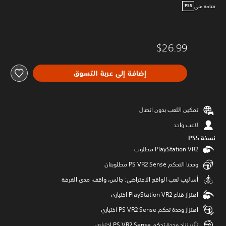
متاحة على
PS5
$26.99
إضافة إلى عربة التسوق
تمكين اللعب بدون اتصال
لاعب واحد
نسخة PS5‏
وحدتا التحكم PS VR2 Sense مطلوبتان
‫أساليب لعب الواقع الافتراضي: جالس، واقف، مدى الغرفة
اهتزاز قناع PlayStation VR2 اختياري
اهتزاز وحدة تحكم PS VR2 Sense اختياري
تأثير زناد وحدة تحكم PS VR2 Sense اختياري