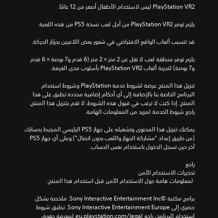
يلزم توفر PlayStation VR2 من أجل لعب نسخة PS5 من هذه اللعبة.
قد تتسبب ألعاب الواقع الافتراضي في شعور بعض اللاعبين بدوّار الحركة.
يلزم توفر منطقة لعب لا تقل عن 2 متر × 2 متر (6 قدم و7 بوصة × 6 قدم 
و7 بوصة) لتجربة ألعاب PlayStation VR2 بأسلوب مدى الغرفة.
تنزيل هذا المنتج عرضة لشروط خدمة‫ PlayStation وشروط استخدام 
البرنامج الخاصة بنا بالإضافة إلى أي أحكام إضافية محددة تطبق على هذا 
المنتج. إذا كنت لا ترغب في قبول هذه الشروط، لا تقم بتنزيل هذا المنتج. 
راجع شروط الخدمة لمزيد من المعلومات الهامة.
يمكنك تنزيل هذا المحتوى وتشغيله على جهاز PS5 الرئيسي المرتبط بحسابك 
(عن طريق إعداد "مشاركة الجهاز واللعب بدون اتصال") وعلى أي جهاز PS5 
آخر حين تسجل الدخول باستخدام نفس الحساب.
راجع 
تحذيرات الاستخدام الآمن
 لمعلومات هامة حول الاستخدام الآمن قبل استخدام هذا المنتج.
برامج مكتبة ©Sony Interactive Entertainment Inc. ملخصة بشكل 
حصري إلى Sony Interactive Entertainment Europe. تطبق شروط 
استخدام البرنامج، راجع eu.playstation.com/legal لمعرفة حقوق 