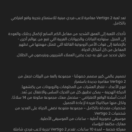
تعد لعبة Vertigo 2 مغامرة لاعب فردي مبنية للاستمتاع بتجربة واقع افتراضي
بالكامل.
تأخذك اللعبة إلى العمق الشديد من مفاعل الكم السابع لإكمال رحلتك والعودة
إلى المنزل. ستواجه النباتات والحيوانات الغريبة التي تنبع من عوالم أخرى -
بالإضافة إلى قوات الأمن الروبوتية القاتلة التي تتمثل مهمتها في تطهير
المفاعل من كل أشكال الحياة.
حاول تحديد من تثق به حيث يختبئ العملاء الشريرون ويتربصون في الظلال.
تصميم عالمي كبير مصمم خصوصًا - مجموعة رائعة من البيئات تجعل من
Vertigo 2 مغامرة جديدة باستمرار
تنوع الأعداء – تنتظر العشرات من المخلوقات والروبوتات من يكتشفها.
الحركة الهجينة – يمكن تطبيق كل من التحرك السلس والانتقال عن بُعد.
أحدث أسلحة الواقع الافتراضي - ستحمل معك مجموعة مكونة من 14 سلاحًا،
ولكل منها ميكانيكا فريدة لإعادة التحميل.
شخصيات متحدثة بالكامل – مجموعة متنوعة تضفي الحياة على العديد من
شخصيات Vertigo 2.
موسيقى تصويرية أصلية – ساعات من الموسيقى الأصلية.
معارك مكثفة للرؤساء
معركة ضخمة – لمدة 10 ساعات، تقدم Vertigo 2 تجربة لاعب فردي شاملة