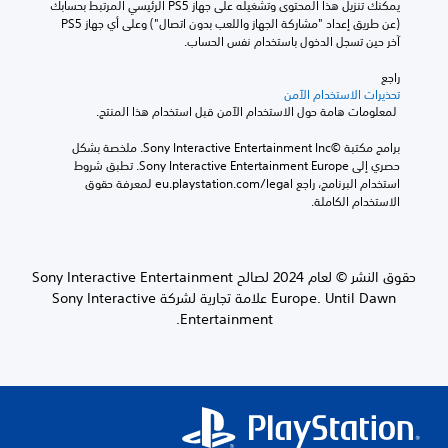
ا
يمكنك تنزيل هذا المحتوى وتشغيله على جهاز PS5 الرئيسي المرتبط بحسابك 
س
ت
ك
ت
(عن طريق إعداد "مشاركة الجهاز واللعب بدون اتصال") وعلى أي جهاز PS5 
ي
ر
س
ب
آخر حين تسجل الدخول باستخدام نفس الحساب.
س
ج
ش
ا
ا
ك
م
ل
راجع 
ع
ل
تحذيرات الاستخدام الآمن
ة
د
ذ
ف
 لمعلومات هامة حول الاستخدام الآمن قبل استخدام هذا المنتج.
ك
ر
ت
ر
ق
ا
ظ
د
برامج مكتبة ©Sony Interactive Entertainment Inc. ملخصة بشكل 
ا
ه
ع
ي
حصري إلى Sony Interactive Entertainment Europe. تطبق شروط 
ر
ر
ا
ل
استخدام البرنامج، راجع eu.playstation.com/legal لمعرفة حقوق 
ئ
ن
ل
م
الاستخدام الكاملة.
ا
ص
ق
س
ل
و
ا
ا
ش
ص
ع
ب
ا
ا
د
ش
حقوق النشر © لعام 2024 لصالح Sony Interactive Entertainment
ل
ل
ت
ة
ل
Europe. Until Dawn علامة تجارية لشركة Sony Interactive
ت
ك
ع
ل
ر
Entertainment.
ع
ل
ج
ض
ل
ى
م
ب
ى
ب
ة
ط
ل
د
ب
(
ع
ء
ط
ب
أ
ل
ر
ا
س
ع
ي