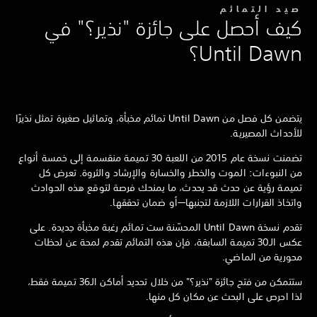
صيد التمائم
كيف أحصل على جائزة "نذير؟" في
Until Dawn؟
يتضمن كل فصل من Until Dawn تمائم مخبأة، وتماثيل صغيرة تمثل نذيرًا
للأحداث المصيرية.
تضمنت نسخة عام 2015 من اللعبة 30 تميمة منقسمة إلى خمسة أنواع
من النبوءات: الموت والخطر والخسارة والإرشاد والثروة. تعرض كل
تميمة رؤية عن حدث قد يحدث، ما يمنحك فرصة لتوقع هذه الحوادث
واتخاذ القرارات اللازمة لتجنبها—أو ضمان تحققها.
تقدم نسخة Until Dawn المحسّنة ست تمائم رغبة مخبأة جديدة. على
عكس الـ30 تميمة السابقة، فإن هذه التمائم تقدم لمحة عن لحظات
محورية من الماضي.
ستتمكن من فتح جائزة "نذير؟" من خلال تحديد أماكن الـ36 تميمة فقط،
لذا احرص على البحث عن مكان كل منها.