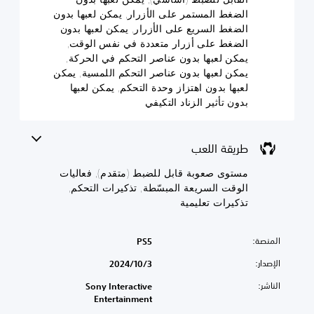
ا
(
و
م
ل
الضغط المستمر على الأزرار, يمكن لعبها بدون
(
م
ت
ح
الضغط السريع على الأزرار, يمكن لعبها بدون
و
ت
م
ي
الضغط على أزرار متعددة في نفس الوقت,
ا
ت
ق
م
يمكن لعبها بدون عناصر التحكم في الحركة,
ر
ق
د
ك
يمكن لعبها بدون عناصر التحكم اللمسية, يمكن
ا
ن
د
م
لعبها بدون اهتزاز وحدة التحكم, يمكن لعبها
ل
ك
)
م
م
بدون تأثير الزناد التكيفي
خ
)
ي
ن
ف
م
ي
ط
ض
ك
و
م
و
طريقة اللعب
ن
ك
ق
ك
ك
ن
ف
ت
مستوى صعوبة قابل للضبط (متقدم), فعاليات
ت
ي
ك
م
الوقت السريعة المبسّطة, تذكيرات التحكم,
خ
ا
ت
أ
ص
تذكيرات تعليمية
ل
خ
ح
ي
ل
ص
ج
ص
ي
ع
ا
م
ب
ص
المنصة:
PS5
م
س
ة
ع
ص
الإصدار:
ت
3‏/10‏/2024
ن
م
و
و
ت
ا
ت
الناشر:
Sony Interactive
ى
ر
ص
ف
Entertainment
ا
ر
ج
ر