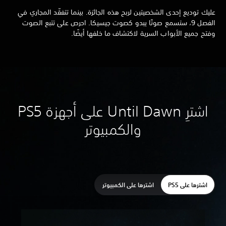
عليك توديع إحدى الشخصيتين لربح هذه الجائزة. بينما تتفقّد المجاري في
الفصل 9، ستسمع صوتًا يبدو كصوت جيسيكا. احرص على تتبع الصوت
وفتح جميع الأبواب السرية لاكتشاف ما خلفها أيضًا.
اشترِ Until Dawn على أجهزة PS5
والكمبيوتر
اشترها على PS5
اشترها على الكمبيوتر