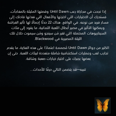
إذا نجحت في مجاراة رعب Until Dawn وقصتها المليئة بالمفاجآت،
فستدرك أن الاختيارات التي اخترتها والأفعال التي نفذتها قادتك إلى
مسار فريد من نوعه. في الواقع، هناك 22 حدثًا إجمالًا لها تأثير الفراشة
ويمكنها التأثير في مصير أبطال اللعبة الثمانية، ما يقود إلى مئات
السيناريوهات المحتملة التي تقرر مَن سينجو ومَن سيموت خلال تلك
الليلة المصيرية في Blackwood.
الكثير من جوائز Until Dawn مُصممة اعتمادًا على هذه الفكرة، ما يقدم
تجارب لعب وعمليات استكشافية شاملة متعددة لبيئات اللعبة. حتى إن
بعضها يجبرك على اختيار خيارات صعبة وشاقة.
تنبيه—قد يتضمن التالي حرقًا للأحداث...