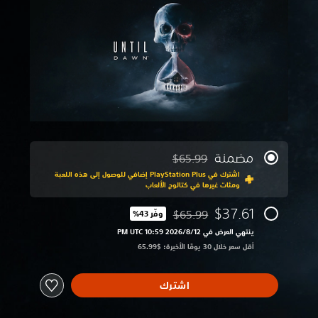
مضمنة
$65.99
مخصوم من السعر الأصلي البالغ $65.99‏
اشترك في PlayStation Plus إضافي للوصول إلى هذه اللعبة
ومئات غيرها في كتالوج الألعاب
$37.61
$65.99
وفّر 43%‏
مخصوم من السعر الأصلي البالغ $65.99‏
ينتهي العرض في 12‏/8‏/2026 10:59 PM UTC‏
أقل سعر خلال 30 يومًا الأخيرة: $65.99‏
اشترك