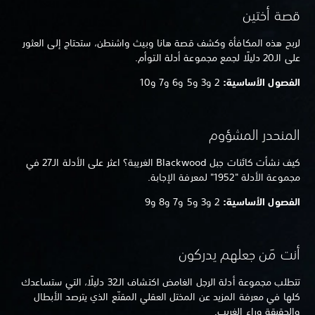
قصة أختين
لربح هذه المكافأة وكشف قصة هانا وبيث واشنطن، ستحتاج إلى العثور
على الـ20 دليلًا لجمع مجموعة أدلة التوأم.
الفصول الأساسية:
2 و3 و5 و6 و7 و10
المنحدر المشؤوم
كيف نشأت كائنات جبل Blackwood الغريبة؟ اعثر على الأدلة الـ27 في
مجموعة الأدلة "1952" لمعرفة الإجابة.
الفصول الأساسية:
2 و3 و5 و7 و8 و9
أنت مَن جعلهم يدركون
تتطلب مجموعة أدلة الرجل الغامض اكتشاف الـ32 دليلًا، التي ستساعدك
كلها في معرفة المزيد عن المختل العقلي المقنّع الذي يترصد الأبطال
والحقيقة وراء الغريب.