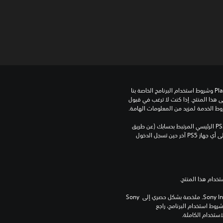
تنزيل هذا المنتج عرضة لشروط خدمة‫ PlayStation وشروط استخدام البرنامج الخاصة بنا 
بالإضافة إلى أي أحكام إضافية محددة تطبق على هذا المنتج. إذا كنت لا ترغب في قبول 
روط الخدمة لمزيد من المعلومات الهامة.
يمكنك تنزيل هذا المحتوى وتشغيله على جهاز PS5 الرئيسي المرتبط بحسابك (عن طريق 
إعداد "مشاركة الجهاز واللعب بدون اتصال") وعلى أي جهاز PS5 آخر حين تسجل الدخول 
برامج مكتبة ©Sony Interactive Entertainment Inc. ملخصة بشكل حصري إلى Sony 
Interactive Entertainment Europe. تطبق شروط استخدام البرنامج، راجع 