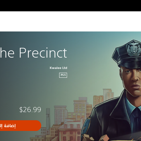
he Precinct
Kwalee Ltd
PS5
$26.99
إضافة إل