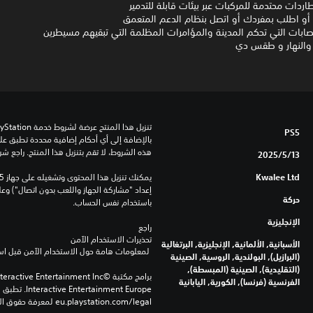
ردات محتدمة للمركبات عبر بيئات قابلة للتدمير
ا أو اطلب بمفردك أو اتصل بنظام الدعم المتعمق
ابات التي تحكم المدينة والمؤامرات المظلمة التي تبقيهم مسيطرين
/ والنهار و طقس دي
PS5
هذه الشروط، لا تقم بتنزيل هذا المنتج. راجع ش
13‏/5‏/2025
Kwalee Ltd
حركة
باستخدام نفس الحساب.
الإنجليزية
راجع 
تحذيرات الاستخدام الآمن
الأسبانية, الألمانية, الإنجليزية, البرتغالية
 لمعلومات هامة حول الاستخدام الآمن قبل استخدام هذا المنتج.
(البرازيل), البولندية, الروسية, الصينية
(التقليدية), الصينية (المبسطة),
الفرنسية (فرنسا), الكورية, اليابانية
eu.playstation.com/legal لمعرفة حقوق الاستخدام الكاملة.