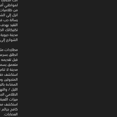
لمواطني أفير
من ظلاميات ث
انزل إلى الش
التقيد بهدف.
تكتيكاتك الخ
مدينة حيوية 
الشوارع إلى
مطاردات مثي
انطلق بسرعة 
قبل تقديمه إ
متعمق يسمح 
مدينة لا تنام
استكشف خفايا
المتجولين وس
المضاءة بالن
الليل / والن
الظلامي الجد
ميزات اللعبة
استكشف مدينة
كافح جرائم ا
العصابات.