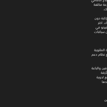
رعة مكثفة
ك.
ة الشرطة والإثارة دون
. اختر
فيرنو في
ن سباقات
الملتوية
ع نظام دعم
فين والباعة
أزقة
ع لدورة
دها
ن