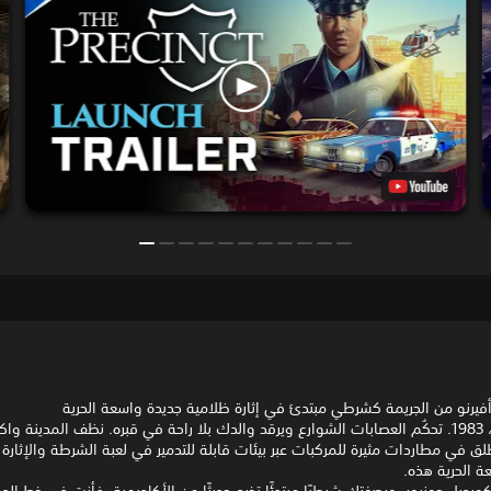
فيرنو من الجريمة كشرطي مبتدئ في إثارة ظلامية جديدة واسعة الحرية
مدينة أفيرنو، 1983. تحكُم العصابات الشوارع ويرقد والدك بلا راحة في قبره. نظف المدينة 
لق في مطاردات مثيرة للمركبات عبر بيئات قابلة للتدمير في لعبة الشرطة والإثارة 
ة الحرية هذه.
ورديل جونيور. وبصفتك شرطيًا مبتدئًا تخرج حديثًا من الأكاديمية، فأنت في خط الد