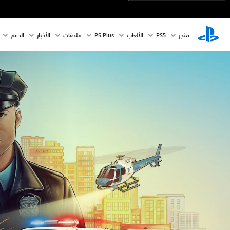
متجر
PS5‏
الألعاب
PS Plus
ملحقات
الأخبار
الدعم