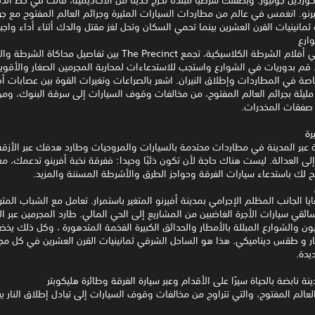
نو. انغمس في عالم من مطاردات السيارات المثيرة وجرائم العالم المفتوح مع ج
مانينيات القرن العشرين بينما تحمي السكان وتحل لغز مقتل والدك أثناء أداء واجب
وارع
رسالة حب في أفلام الشرطة الكلاسيكية، تجمع The Precinct بين تفاصيل محاكا
 قم بدوريات في الشوارع واستجب للاستدعاءات لمحاربة المجرمين الصغار والأقوياء
اصة في المطاردات وإطلاق النيران. اشعر بالصراعات وتغيرات القوة بين عصابات أ
مليئة بجرائم العالم المفتوح، من مخالفات وقوف السيارات إلى سرقة البنوك، وم
 صفقات المخدرات.
رة
عبر المدينة في مطاردات محتدمة بالسيارات والمروحيات وطارد هدفك عبر الأزقة 
لى العدالة. ليست هناك حاجة لأن تكون ذئبًا وحيدا: ففرقة نخبة أفرينو تدعمك، م
لك باستدعاء سيارات الفرقة وحواجز الطرق والأشرطة المسننة والمزيد.
 الجانب المظلم الإجرامي بمدينة أفيرنو المتغير باستمرار. تعامل مع الشباب المتر
ائقي سيارات الأجرة الغاضبين من المشاريع إلى الحي المالي. طارد المجرمين عبر ال
يون والشوارع المبللة بالأمطار والحدائق الكبيرة الفخمة المتدهورة ، وكل ذلك يخض
هار و طقس ديناميكي. هذا هو الساحل الشرقي ثمانينيات القرن العشرين في كل مج
يدة.
 نابضة بالحياة سيرًا على الأقدام وعبر سيارة الفرقة وطائرة هليكوبتر
لعالم المفتوح، والتي تتراوح من مخالفات وقوف السيارات إلى تبادل إطلاق النار بي