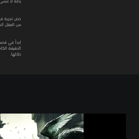
رحلة لا تنسى
خض تجربة قوة
من العقل المبدع خلف Ico و s
خلالها.
إ
ص
د
ا