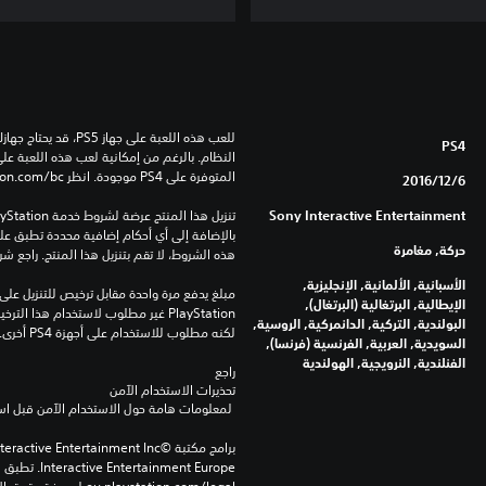
PS4
المتوفرة على PS4 موجودة. انظر ‎PlayStation.com/bc لمزيد من التفاصيل.
6‏/12‏/2016
Sony Interactive Entertainment
حركة, مغامرة
هذه الشروط، لا تقم بتنزيل هذا المنتج. راجع ش
الأسبانية, الألمانية, الإنجليزية,
الإيطالية, البرتغالية (البرتغال),
البولندية, التركية, الدانمركية, الروسية,
لكنه مطلوب للاستخدام على أجهزة PS4 أخرى.
السويدية, العربية, الفرنسية (فرنسا),
الفنلندية, النرويجية, الهولندية
راجع 
تحذيرات الاستخدام الآمن
 لمعلومات هامة حول الاستخدام الآمن قبل استخدام هذا المنتج.