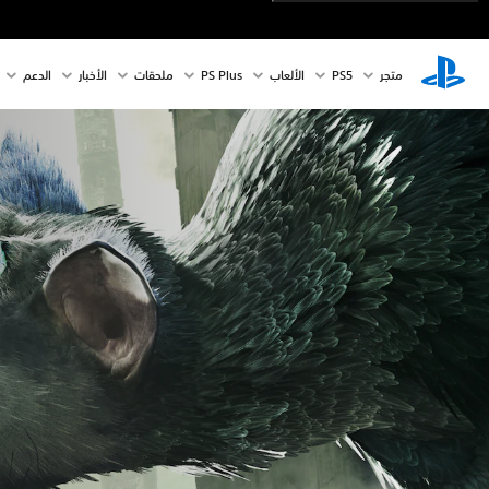
متجر
PS5‏
الألعاب
PS Plus
ملحقات
الأخبار
الدعم