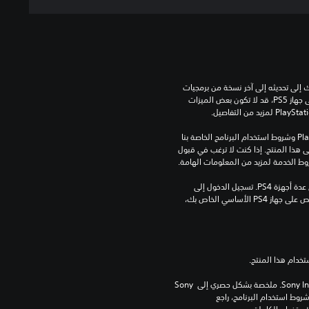
للعب هذه اللعبة على جهاز PS5، قد يحتاج جهازك إلى تحديثه إلى آخر نسخة من برمجيات 
النظام. بالرغم من إمكانية لعب هذه اللعبة على جهاز PS5، قد لا تكون بعض الميزات 
تنزيل هذا المنتج عرضة لشروط خدمة‫ PlayStation وشروط استخدام البرنامج الخاصة بنا 
بالإضافة إلى أي أحكام إضافية محددة تطبق على هذا المنتج. إذا كنت لا ترغب في قبول 
روط الخدمة لمزيد من المعلومات الهامة.
مبلغ يدفع مرة واحدة مقابل ترخيص للتنزيل على عدة أجهزة PS4. تسجيل الدخول إلى 
PlayStation غير مطلوب لاستخدام هذا الترخيص على جهاز PS4 الأساسي الخاص بك، 
برامج مكتبة ©Sony Interactive Entertainment Inc. ملخصة بشكل حصري إلى Sony 
Interactive Entertainment Europe. تطبق شروط استخدام البرنامج، راجع 