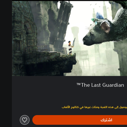
The Last Guardian™
لبالغ $29.99‏
اشترك