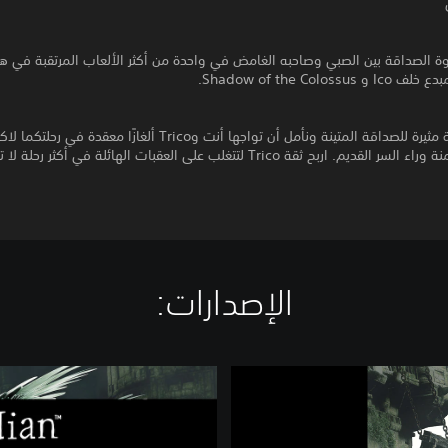
 الصداقة بين الصبي وصاحبه الغامض في واحدة من أكثر الألعاب المرتقبة في هذ
Shadow of the Colossu.
ابدأ في قصة مثيرة للصداقة المتينة ونأمل أن تواجها أنت وTrico ألغازًا معقدة في
الحقيقة الكامنة وراء السر القديم. اربح ثقة Trico لتتغلب على العقبات الهائلة في أكث
الإصدارات:‏
T
h
e
L