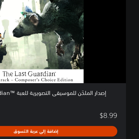
ر
ا
ل
م
ل
حّ
ن
ل
ل
م
و
س
ي
ق
إصدار الملحّن للموسيقى التصويرية للعبة ™The Last Guardian - آخ
ى
ا
ل
$8.99
ت
ص
و
إضافة إلى عربة التسوق
ي