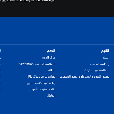
eu.playstation.com/legal لمعرفة حقوق الاستخدام الكاملة.
القيم
الدعم
ا
البيئة
مركز الدعم
ش
إمكانية الوصول
السلامة الخاصة بـ PlayStation
سي
السلامة عبر الإنترنت
الحالة
ا
تحقيق التنوع والمساواة والدمج الاجتماعي
تصليحات PlayStation
ا
إعادة ضبط كلمة المرور
ا
طلب استرداد الأموال
ب
الدلائل