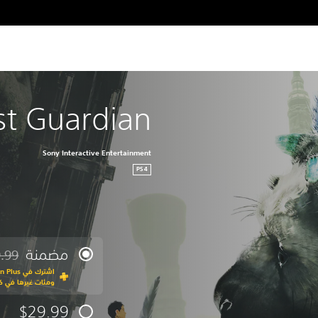
t Guardian™
Sony Interactive Entertainment
PS4
مضمنة
.99
مخصوم 
ومئات غيرها في كت
$29.99