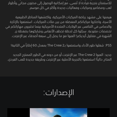
للاستمتاع بتجربة قيادة لا تُنسى، مع إمكانية الوصول إلى محتوى مجاني وأطوار
لعب ومضامير ومركبات وفعاليات جديدة وأكثر في كل موسم.
هيمنوا على مشهد رياضة المركبات الأمريكية، واكتشفوا المناظر الطبيعية
الآسرة، واختاروا مركباتكم المفضلة من بين مئات المركبات. استمتعوا بالإثارة
والحماس في التنافس عبر الولايات المتحدة الأمريكية بينما تختبرون مهاراتكم في
تخصصات متنوعة. سجّلوا كل لحظة تخطف الأنفاس وشاركوها بضغطة زر.
الشهرة في متناول أيديكم! العبوا مع ما يصل إلى سبعة أصدقاء عبر الإنترنت.
PS5: شغلوا طور الأداء واستمتعوا بـThe Crew 2 بمعدل 60 إطاراً في الثانية!
جديد: العبوا The Crew 2 عبر الإنترنت أو من دونه في الطور الممتزج الجديد
المتاح حالياً! استمتعوا بالتجربة الأصلية عبر الإنترنت وطريقة جديدة للعب الفردي.
الإصدارات:‏
ا
ل