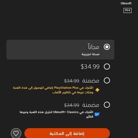
Ubisoft
PS4
مجاناً
نسخة تجريبية
$34.99
مضمنة
$34.99
مخصوم من السعر الأصلي البالغ $34.99‏
اشترك في PlayStation Plus إضافي للوصول إلى هذه اللعبة
ومئات غيرها في كتالوج الألعاب
مضمنة
$34.99
مخصوم من السعر الأصلي البالغ $34.99‏
اشترك في Ubisoft+‎ Classics لتنزيل هذه اللعبة وغيرها
الكثير
إضافة إلى المكتبة