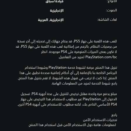
الأنواع:
قيادة/سباق
الصوت:
الإنجليزية
لغات الشاشة:
الإنجليزية, العربية
للعب هذه اللعبة على جهاز PS5، قد يحتاج جهازك إلى تحديثه إلى آخر نسخة 
من برمجيات النظام. بالرغم من إمكانية لعب هذه اللعبة على جهاز PS5، قد 
لا تكون بعض الميزات المتوفرة على PS4 موجودة. انظر 
‎PlayStation.com/bc لمزيد من التفاصيل.
تنزيل هذا المنتج عرضة لشروط خدمة‫ PlayStation وشروط استخدام 
البرنامج الخاصة بنا بالإضافة إلى أي أحكام إضافية محددة تطبق على هذا 
المنتج. إذا كنت لا ترغب في قبول هذه الشروط، لا تقم بتنزيل هذا المنتج. 
راجع شروط الخدمة لمزيد من المعلومات الهامة.
مبلغ يدفع مرة واحدة مقابل ترخيص للتنزيل على عدة أجهزة PS4. تسجيل 
الدخول إلى PlayStation غير مطلوب لاستخدام هذا الترخيص على جهاز 
PS4 الأساسي الخاص بك، لكنه مطلوب للاستخدام على أجهزة PS4 أخرى.
راجع 
تحذيرات الاستخدام الآمن
 لمعلومات هامة حول الاستخدام الآمن قبل استخدام هذا المنتج.