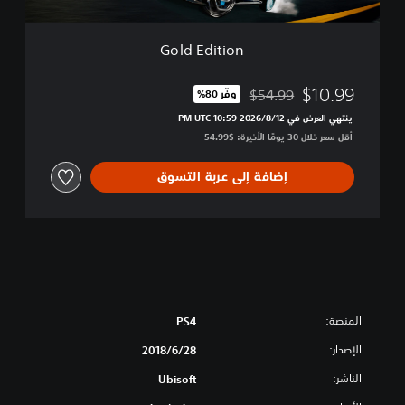
n
Gold Edition
$10.99
$54.99
وفّر 80%‏
مخصوم من السعر الأصلي البالغ $54.99‏
ينتهي العرض في 12‏/8‏/2026 10:59 PM UTC‏
أقل سعر خلال 30 يومًا الأخيرة: $54.99‏
إضافة إلى عربة التسوق
المنصة:
PS4
الإصدار:
28‏/6‏/2018
الناشر:
Ubisoft