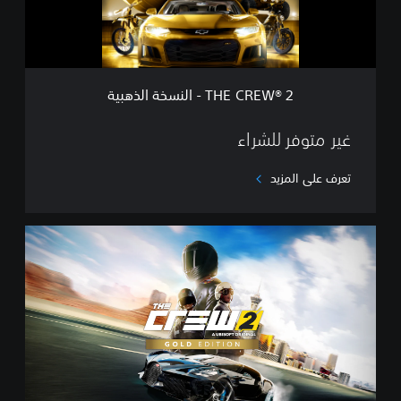
2
-
ا
ل
ن
THE CREW® 2 - النسخة الذهبية
س
خ
ة
غير متوفر للشراء
ا
ل
تعرف على المزيد
ذ
ه
ب
G
ي
o
ة
l
d
E
d
i
t
i
o