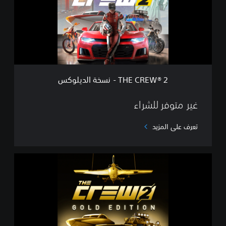
E
W
®
2
-
ن
س
خ
THE CREW® 2 - نسخة الديلوكس
ة
ا
ل
غير متوفر للشراء
د
ي
تعرف على المزيد
ل
و
ك
T
س
H
E
C
R
E
W
®