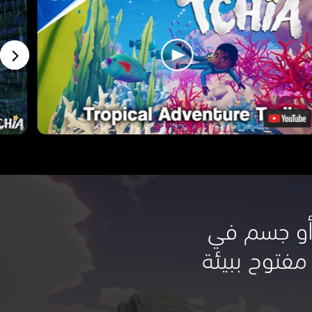
 أو جسم في
مفتوح ببيئة