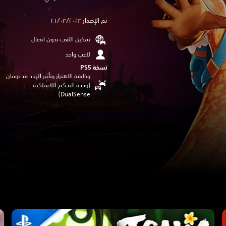
تم الإصدار ٢١/٠٣/٢٠٢٣
تمكين اللعب بدون اتصال
لاعب واحد
نسخة PS5‏
وظيفة الاهتزاز وتأثير الزناد مدعومان
(وحدة التحكم اللاسلكية
DualSense‏)