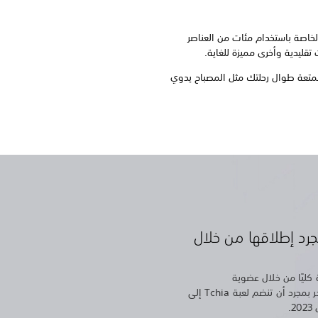
 بطريقتك الخاصة باستخدام مئات من العناصر
ت تقليدية وأخرى مميزة للغاية.
متعة طوال رحلتك مثل المصباح يدوي
 لعب Tchia بمجرد إطلاقها من خلال
كليًا من خلال عضوية
PlayStation Plus إضافي أو فاخر بمجرد أن تنضم لعبة Tchia إلى