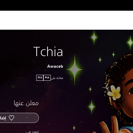
Tchia
Awaceb
متاحة على
PS5
PS4
معلن عنها
إضاف
‏تصدر في: ‏