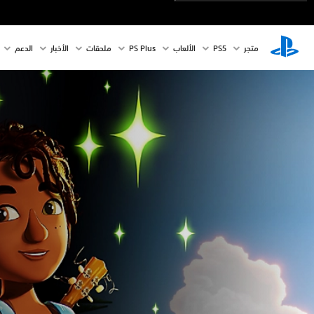
متجر
PS5‏
الألعاب
PS Plus
ملحقات
الأخبار
الدعم