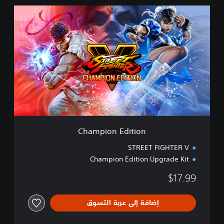
C
h
a
m
p
i
o
n
E
d
i
t
i
Champion Edition
o
n
STREET FIGHTER V
Champion Edition Upgrade Kit
$17.99
إضافة إلى عربة التسوق