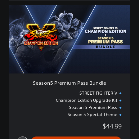
S
e
a
s
o
n
5
P
r
e
m
i
u
Season5 Premium Pass Bundle
m
P
STREET FIGHTER V
a
Champion Edition Upgrade Kit
s
Season 5 Premium Pass
s
B
Season 5 Special Theme
u
$44.99
n
d
l