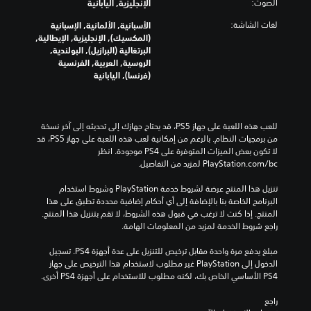
الصوت:
الإنجليزية, اليابانية
لغات الشاشة:
الأسبانية, الألمانية, الإسبانية
(المكسيك), الإنجليزية, الإيطالية,
البرتغالية (البرازيل), البولندية,
الروسية, العربية, الفرنسية
(فرنسا), اليابانية
للعب هذه اللعبة على جهاز PS5، قد يحتاج جهازك إلى تحديثه إلى آخر نسخة 
من برمجيات النظام. بالرغم من إمكانية لعب هذه اللعبة على جهاز PS5، قد 
لا تكون بعض الميزات المتوفرة على PS4 موجودة. انظر 
‎PlayStation.com/bc لمزيد من التفاصيل.
تنزيل هذا المنتج عرضة لشروط خدمة‫ PlayStation وشروط استخدام 
البرنامج الخاصة بنا بالإضافة إلى أي أحكام إضافية محددة تطبق على هذا 
المنتج. إذا كنت لا ترغب في قبول هذه الشروط، لا تقم بتنزيل هذا المنتج. 
راجع شروط الخدمة لمزيد من المعلومات الهامة.
مبلغ يدفع مرة واحدة مقابل ترخيص للتنزيل على عدة أجهزة PS4. تسجيل 
الدخول إلى PlayStation غير مطلوب لاستخدام هذا الترخيص على جهاز 
PS4 الأساسي الخاص بك، لكنه مطلوب للاستخدام على أجهزة PS4 أخرى.
راجع 