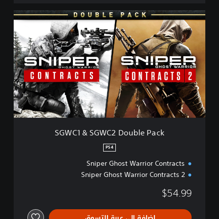
S
G
W
C
1
&
S
G
W
C
2
D
o
SGWC1 & SGWC2 Double Pack
u
b
PS4
l
Sniper Ghost Warrior Contracts
e
P
Sniper Ghost Warrior Contracts 2
a
c
$54.99
k
إضافة إلى عربة التسوق