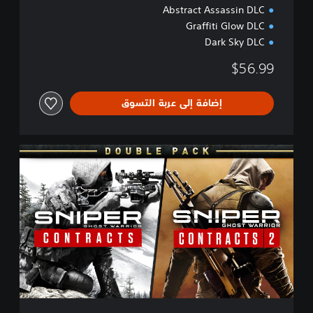
Abstract Assassin DLC
Graffiti Glow DLC
Dark Sky DLC
$56.99
إضافة إلى عربة التسوق
S
G
W
C
1
&
S
G
W
C
2
D
o