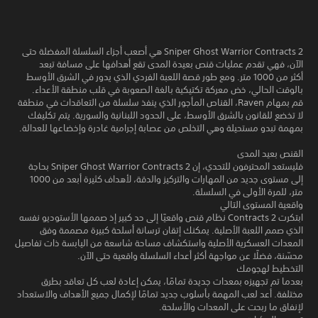
Sniper Ghost Warrior Contracts 2 هي أصعب أجزاء السلسلة المفضلة حتى
الآن، فهي تقدم عمليات قنص بعيدة المدى تقع أهدافها على مسافة تبعد
أكثر من 1000 متر. ومع طور قصة اللعبة الفردي الذي يدور في الشرق الأوسط
بالوقت الحالي، خض معركة تكتيكية بالغة الصعوبة في قلب منطقة الأعداء.
قم بمهام Raven، القناص المأجور الذي ينفذ سلسلة من التعاقدات في منطقة
لا تخضع للقانون بالشرق الأوسط، على الحدود اللبنانية والسورية. يتم تكليفك
بمهمة تبدو مستحيلة وهي التخلص من عصابة إجرامية غادرة وإخضاعها للعدالة.
القنص بعيد المدى
فليستعد المحترفون للتحدي، إن Sniper Ghost Warrior Contracts 2 بحاجة
إلى مستوى جديد من المهارات والتركيز والدقة، لأهداف كثيرة أبعد من 1000
متر، للمرة الأولى في السلسلة.
واقعية المستوى التالي
ابتكرت Contracts 2 نظام قنص واقعيًا إلى حد كبير إذ صممها الأستوديو نفسه
الذي صمم اللعبة الأصلية. يمكنك إتقان ترسانة أسلحة كبيرة مصممة وفق
المعدات العسكرية الأصلية واستكشاف مساحة شاسعة من اليابسة ذات تفاصيل
محسّنة، فضلًا عن مواجهة أكثر أعداء السلسلة واقعية حتى الآن.
التخطيط لهجومك
بعدما تم تجهيزه بمعدات جديدة تمامًا، يمكن إعادة لعب كل تعاقد بطرق
مختلفة. أعد لعب المهمة بأسلوب جديد تمامًا لإكمال جميع الأهداف والاستعداد
لإنفاق ما ربحت على المعدات والأسلحة.