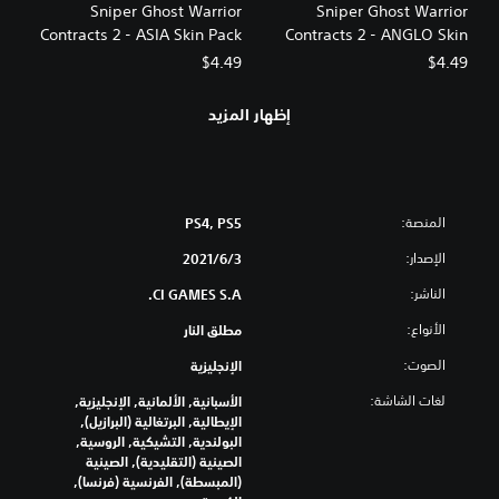
Sniper Ghost Warrior
Sniper Ghost Warrior
Contracts 2 - ASIA Skin Pack
Contracts 2 - ANGLO Skin
Pack
$4.49
$4.49
إظهار المزيد
المنصة:
PS4, PS5
الإصدار:
3‏/6‏/2021
الناشر:
CI GAMES S.A.
الأنواع:
مطلق النار
الصوت:
الإنجليزية
لغات الشاشة:
الأسبانية, الألمانية, الإنجليزية,
الإيطالية, البرتغالية (البرازيل),
البولندية, التشيكية, الروسية,
الصينية (التقليدية), الصينية
(المبسطة), الفرنسية (فرنسا),