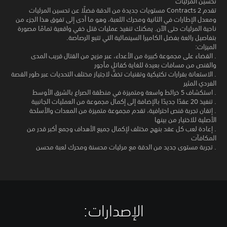
تحسين المرئيات
تقدم Contracts 2 مستويات جديدة من الدقة فضلًا عن تحسين المرئيات
ومعدل الإطارات في الثانية ومحرك اللعبة، وهو ما أدى إلى تفوق هذا الجزء من
ناحية المرئيات حتى الآن. يمكنك تنفيذ عمليات قتل خفي واقعية تمامًا مصورة
بتفاصيل رائعة بفضل الكاميرا السينمائية التي تتبع الرصاصة.
الميزات:
. القضاء على مجموعة كبيرة من الأعداء، عبر مزيج من القتال قريب المدى
والقنص من مسافات بعيدة للغاية كقاتل مأجور
. الاستعانة بقرارات تكتيكية وتقنيات تخفٍّ لاجتياز مختلف التحديات عبر طور القصة
الفردي المثير
. استكشاف 5 خرائط واسعة ومتميزة في منطقة الصراع بالشرق الأوسط
. تنفيذ 20 عقدًا جديدًا بالإضافة إلى إكمال مجموعة من العمليات الجانبية
. إتقان تجربة قنص احترافية، تقدم مجموعة متميزة من المعدات والأسلحة
الأصلية للاختيار من بينها
. إعادة لعب كل عقد بنهج مختلف لإكمال جميع الأهداف وجمع أكبر قدر من
المكافآت
. تجربة مستوى جديد من الدقة مع مرئيات محسنة ومحرك لعبة محسن
الإصدارات:‏