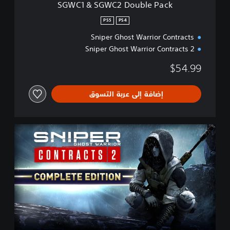
SGWC1 & SGWC2 Double Pack
u
b
PS5
PS4
l
Sniper Ghost Warrior Contracts
e
P
Sniper Ghost Warrior Contracts 2
a
c
$54.99
k
إضافة إلى عربة التسوق
C
o
m
p
l
e
t
e
E
d
i