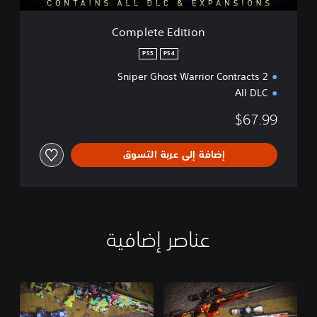
t
i
Complete Edition
o
n
PS5
PS4
Sniper Ghost Warrior Contracts 2
All DLC
$67.99
إضافة إلى عربة التسوق
عناصر إضافية