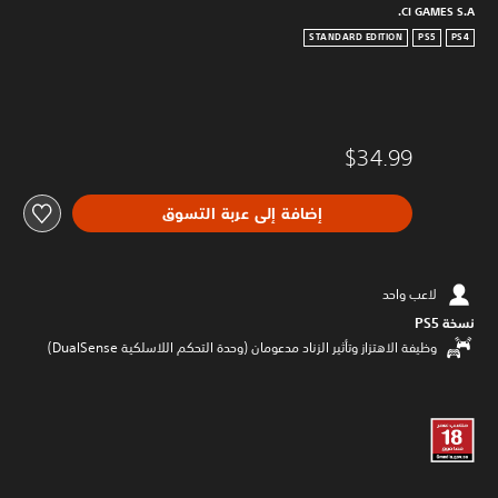
CI GAMES S.A.
STANDARD EDITION
PS5
PS4
$34.99
إضافة إلى عربة التسوق
لاعب واحد
نسخة PS5‏
وظيفة الاهتزاز وتأثير الزناد مدعومان (وحدة التحكم اللاسلكية DualSense‏)