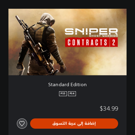
S
t
a
n
d
a
r
d
E
d
i
t
i
Standard Edition
o
n
PS5
PS4
$34.99
إضافة إلى عربة التسوق