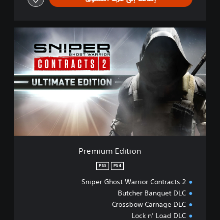
P
r
e
m
i
u
m
E
d
i
t
i
o
Premium Edition
n
PS5
PS4
Sniper Ghost Warrior Contracts 2
Butcher Banquet DLC
Crossbow Carnage DLC
Lock n’ Load DLC