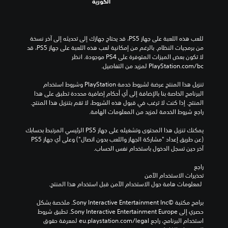
الكورية
للعب هذه اللعبة على جهاز PS5، قد يحتاج جهازك إلى تحديثه إلى آخر نسخة 
من برمجيات النظام. بالرغم من إمكانية لعب هذه اللعبة على جهاز PS5، قد 
لا تكون بعض الميزات المتوفرة على PS4 موجودة. انظر 
‎PlayStation.com/bc لمزيد من التفاصيل.
تنزيل هذا المنتج عرضة لشروط خدمة‫ PlayStation وشروط استخدام 
البرنامج الخاصة بنا بالإضافة إلى أي أحكام إضافية محددة تطبق على هذا 
المنتج. إذا كنت لا ترغب في قبول هذه الشروط، لا تقم بتنزيل هذا المنتج. 
راجع شروط الخدمة لمزيد من المعلومات الهامة.
يمكنك تنزيل هذا المحتوى وتشغيله على جهاز PS5 الرئيسي المرتبط بحسابك 
(عن طريق إعداد "مشاركة الجهاز واللعب بدون اتصال") وعلى أي جهاز PS5 
آخر حين تسجل الدخول باستخدام نفس الحساب.
راجع 
تحذيرات الاستخدام الآمن
 لمعلومات هامة حول الاستخدام الآمن قبل استخدام هذا المنتج.
برامج مكتبة ©Sony Interactive Entertainment Inc. ملخصة بشكل 
حصري إلى Sony Interactive Entertainment Europe. تطبق شروط 
استخدام البرنامج، راجع eu.playstation.com/legal لمعرفة حقوق 