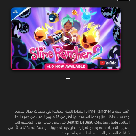
"تُعد لعبة Slime Rancher 2 امتدادًا للعبة الأصلية التي حصدت جوائز عديدة
وحققت نجاحًا باهرًا بعدما استمتع بها أكثر من 15 مليون لاعب من جميع أنحاء
العالم. واصل مغامرات Beatrix LeBeau في جزيرة قوس قزح الغامضة التي
تمتلئ بالتقنيات القديمة والموارد الطبيعية المجهولة، واستكشف كمًا هائلًا من
كائنات السلايم الجديدة النطاطة والمتموجة.