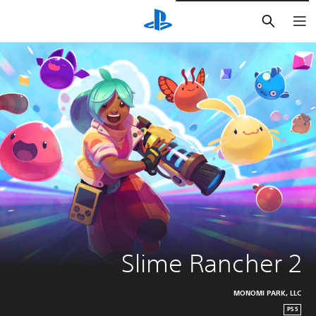
بحث
Slime Rancher 2
MONOMI PARK, LLC
PS5