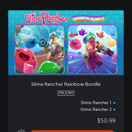
S
l
i
m
e
R
a
n
c
h
e
r
R
Slime Rancher Rainbow Bundle
a
i
PS5
PS4
n
Slime Rancher 1
b
o
Slime Rancher 2
w
B
$50.99
u
n