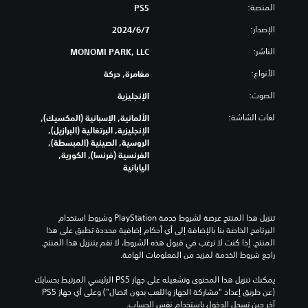
ص
ي
ي
المنصة:
PS5
ص
ض
و
(
أ
ا
و
ص
H
ي
الإصدار:
7‏/6‏/2024
ل
ت
ا
و
U
ف
خ
ل
الناشر:
MONOMI PARK, LLC
ق
D
ي
ر
ت
)
ت
ا
د
الأنواع:
مغامرة, حركة
ر
ف
ي
ر
ج
ب
ي
الصوت:
الإنجليزية
ا
ة
م
أ
ط
.
ت
ة
ث
ر
لغات الشاشة:
الألمانية, الإسبانية (المكسيك),
ل
ل
ي
ن
الإنجليزية, البرتغالية (البرازيل),
ح
أ
ا
ق
الروسية, الصينية (المبسطة),
س
ن
ء
ة
الفرنسية (فرنسا), الكورية,
ا
ا
ت
ط
اليابانية
س
ل
ر
س
ي
ل
ي
ه
ة
ع
ق
ل
ا
ب
ق
ة
تنزيل هذا المنتج عرضة لشروط خدمة‫ PlayStation وشروط استخدام 
ل
ة
ا
ر
البرنامج الخاصة بنا بالإضافة إلى أي أحكام إضافية محددة تطبق على هذا 
ذ
ل
ا
ل
المنتج. إذا كنت لا ترغب في قبول هذه الشروط، لا تقم بتنزيل هذا المنتج. 
ر
ا
ل
ء
راجع شروط الخدمة لمزيد من المعلومات الهامة.
ا
ت
ت
ع
ع
ت
ه
ب
يمكنك تنزيل هذا المحتوى وتشغيله على جهاز PS5 الرئيسي المرتبط بحسابك 
ي
ض
ا
أ
(عن طريق إعداد "مشاركة الجهاز واللعب بدون اتصال") وعلى أي جهاز PS5 
ن
م
.
و
آخر حين تسجل الدخول باستخدام نفس الحساب.