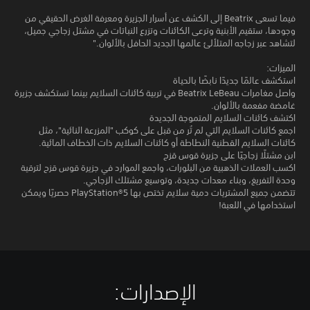
فيما تسعى Beatrix إلى الكشف عن أسرار الجزيرة ومعرفة الغرض الحقيقي من
وجودها، ستقيم الأبنية وترعى الكائنات وتزرع النباتات في مشتل زجاجي جميل،
لتشاهد عبر زجاجه المتلألئ عالمها الجديد الحافل بالألوان."
الميزات:
استكشف عالمًا جديدًا نابضًا بالحياة
واصل مغامرات Beatrix LeBeau في تربية كائنات السلايم بينما تستكشف جزيرة
غامضة مفعمة بالألوان.
اكتشف كائنات السلايم المتموجة الجديدة
اجمع كائنات السلايم التي لم تُر من قبل على كوكب "المزرعة النائية"، مثل
كائنات السلايم القطنية النطاطة أو كائنات السلايم ذات الخطاف المائية.
ابن مشتلًا زجاجيًا على جزيرة قوس قزح
اكسب العملات الذهبية من البلورات، واجمع الموارد في جزيرة قوس قزح لترقية
وحدة التفريغ، وبناء معدات جديدة، وتوسيع مشتلك الزجاجي.
تتضمن جميع المشتريات دمية سلايم تختص بها PlayStation®5 حصريًا ويمكن
استخدامها في اللعبة!
الإصدارات:‏