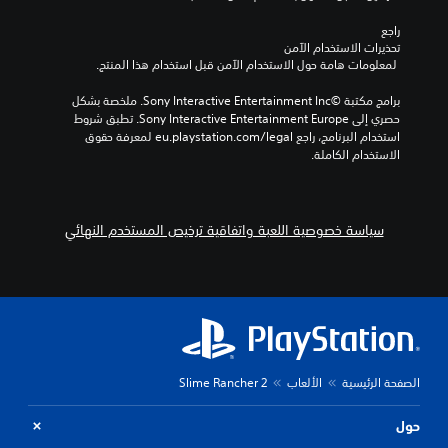
.
ن
ا
ح
ل
راجع 
و
ف
ع
تحذيرات الاستخدام الآمن
ا
ي
 لمعلومات هامة حول الاستخدام الآمن قبل استخدام هذا المنتج.
ك
رً
د
س
ا
ي
برامج مكتبة ©Sony Interactive Entertainment Inc. ملخصة بشكل 
ا
م
و
حصري إلى Sony Interactive Entertainment Europe. تطبق شروط 
ل
ن
ه
استخدام البرنامج، راجع eu.playstation.com/legal لمعرفة حقوق 
ط
ذ
ا
الاستخدام الكاملة.
و
ر
ت
قً
ا
ا
ا
ل
ع
.
س
ا
سياسة خصوصية اللعبة واتفاقية ترخيص المستخدم النهائي
ي
ل
ن
ق
م
ا
ا
ب
ئ
ل
ي
ل
ة
ل
(
الصفحة الرئيسية
الألعاب
Slime Rancher 2
ا
ض
ل
ب
ل
حول
ط
ع
(