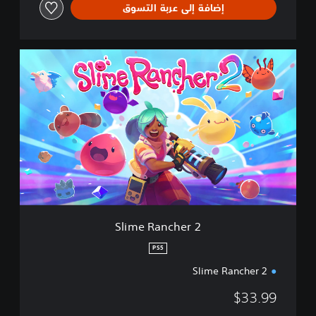
إضافة إلى عربة التسوق
d
l
e
S
l
i
m
e
R
a
n
c
h
e
r
2
Slime Rancher 2
PS5
Slime Rancher 2
$33.99