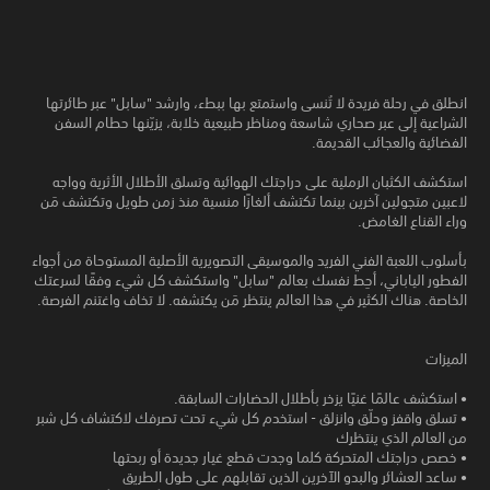
انطلق في رحلة فريدة لا تُنسى واستمتع بها ببطء، وارشد "سابل" عبر طائرتها
الشراعية إلى عبر صحاري شاسعة ومناظر طبيعية خلابة، يزيّنها حطام السفن
الفضائية والعجائب القديمة.
استكشف الكثبان الرملية على دراجتك الهوائية وتسلق الأطلال الأثرية وواجه
لاعبين متجولين آخرين بينما تكتشف ألغازًا منسية منذ زمن طويل وتكتشف مَن
وراء القناع الغامض.
بأسلوب اللعبة الفني الفريد والموسيقى التصويرية الأصلية المستوحاة من أجواء
الفطور الياباني، أحِط نفسك بعالم "سابل" واستكشف كل شيء وفقًا لسرعتك
الخاصة. هناك الكثير في هذا العالم ينتظر مَن يكتشفه. لا تخاف واغتنم الفرصة.
الميزات
• استكشف عالمًا غنيًا يزخر بأطلال الحضارات السابقة.
• تسلق واقفز وحلّق وانزلق - استخدم كل شيء تحت تصرفك لاكتشاف كل شبر
من العالم الذي ينتظرك
• خصص دراجتك المتحركة كلما وجدت قطع غيار جديدة أو ربحتها
• ساعد العشائر والبدو الآخرين الذين تقابلهم على طول الطريق