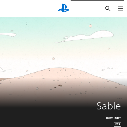
بحث
Sable
RAW FURY
PS5