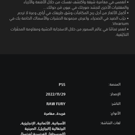
• انغمس في مغامرة شيقة واكتشف نفسك من خلال الأقنعة والأزياء
والمقتنيات الأخرى لتجسّد صورتك في عيون مَن حولك...
• أكمِل الألغاز من أجل ربح المكافآت وشق طريقك في أراضٍ وعرة لا ترحم
• جرّب الصيد في الصحراء، واعرض مجموعة الحشرات والأسماك الخاصة بك في
Vivarium.
• انغمر تمامًا في عالم السمور من خلال الاستجابة الحسّية ومقاومة المحفّزات
التكيّفية.
المنصة:
PS5
الإصدار:
29‏/11‏/2022
الناشر:
RAW FURY
الأنواع:
فريدة, مغامرة
لغات الشاشة:
الأسبانية, الألمانية, الإنجليزية,
البرتغالية (البرازيل), الصينية
(المبسطة), الفرنسية (فرنسا),