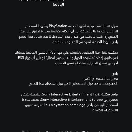
اليابانية
تنزيل هذا المنتج عرضة لشروط خدمة‫ PlayStation وشروط استخدام 
البرنامج الخاصة بنا بالإضافة إلى أي أحكام إضافية محددة تطبق على هذا 
المنتج. إذا كنت لا ترغب في قبول هذه الشروط، لا تقم بتنزيل هذا المنتج. 
راجع شروط الخدمة لمزيد من المعلومات الهامة.
يمكنك تنزيل هذا المحتوى وتشغيله على جهاز PS5 الرئيسي المرتبط بحسابك 
(عن طريق إعداد "مشاركة الجهاز واللعب بدون اتصال") وعلى أي جهاز PS5 
آخر حين تسجل الدخول باستخدام نفس الحساب.
راجع 
تحذيرات الاستخدام الآمن
 لمعلومات هامة حول الاستخدام الآمن قبل استخدام هذا المنتج.
برامج مكتبة ©Sony Interactive Entertainment Inc. ملخصة بشكل 
حصري إلى Sony Interactive Entertainment Europe. تطبق شروط 
استخدام البرنامج، راجع eu.playstation.com/legal لمعرفة حقوق 
الاستخدام الكاملة.